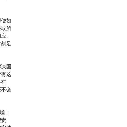
即便如
采取所
回应。
时刻足
解决国
所有这
再有
还不会
吞噬：
理责