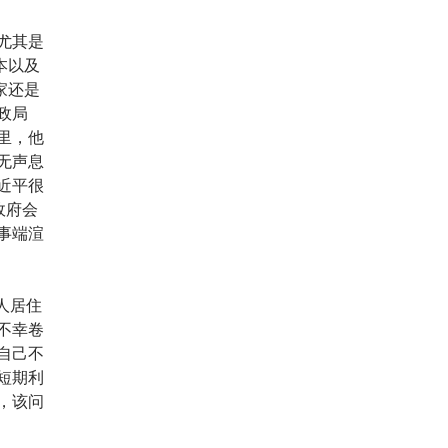
尤其是
本以及
家还是
政局
里，他
无声息
近平很
政府会
事端渲
人居住
不幸卷
自己不
短期利
，该问