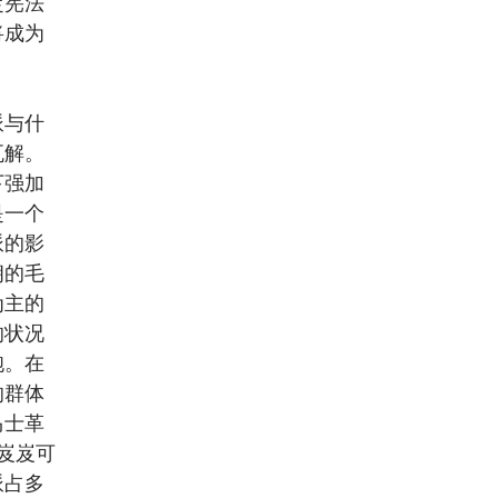
定宪法
将成为
派与什
瓦解。
下强加
是一个
派的影
朗的毛
为主的
的状况
胞。在
的群体
马士革
岌岌可
派占多