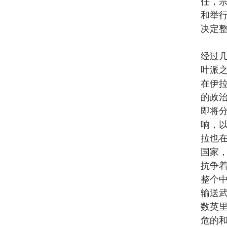
任，
和举
决定
经过
叶派
在伊
的政
即将
响，
拉也
国家
抗争
整个
输送
数英
危的