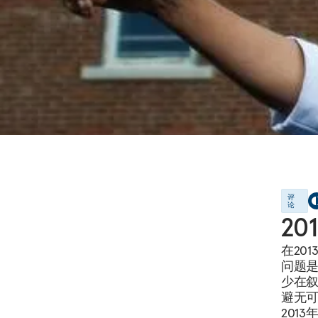
评
论
2
在20
问题
少在
避无
201