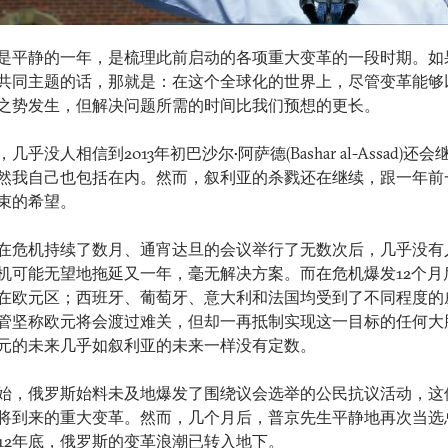
2年是平静的一年，是梳理此前启动的各项重大变革的一段时期。如
共同主题的话，那就是：在这个全球化的世界上，尽管变革能够
之势发生，但解决问题所需的时间比我们预想的更长。
几乎没人相信到2013年初巴沙尔•阿萨德(Bashar al-Assad)还
然我自己也包括在内。然而，叙利亚的杀戮还在继续，跟一年前
束的希望。
在危机持续了数月、通宵达旦的会议举行了无数次后，几乎没有
机可能无望地拖延又一年，毫无解决方案。而在危机爆发12个月
在欧元区；西班牙、葡萄牙、意大利和法国均受到了不同程度的
管坚称欧元将会渡过难关，但却一再抵制实现这一目标的任何大
元的未来几乎如叙利亚的未来一样没有定数。
始，俄罗斯始料未及地爆发了围绕议会选举的公民抗议活动，这
将到来的重大变革。然而，几个月后，普京先生平静地再次当选
012年底，俄罗斯的变革浪潮已转入地下。