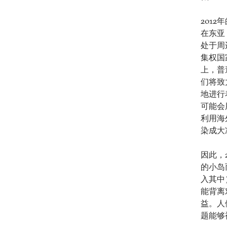
201
在东亚
处于周
集权国
上，普
们将致
地进行
可能会
利用海
染成大
因此，
的小岛
入其中
能背离
益。人
题能够