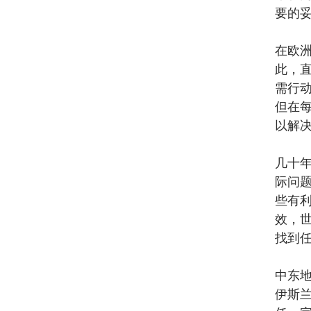
要的
在欧
此，
需行
但在
以解
几十
际问
些有
效，
找到
中东地
伊斯