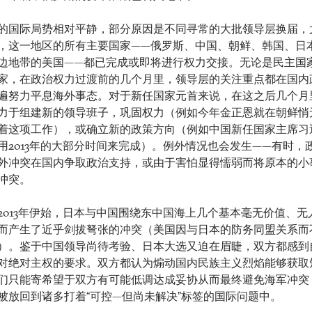
2年的国际局势相对平静，部分原因是不同寻常的大批领导层换届，
，这一地区的所有主要国家——俄罗斯、中国、朝鲜、韩国、日
边地带的美国——都已完成或即将进行权力交接。无论是民主国
家，在政治权力过渡前的几个月里，领导层的关注重点都在国内
遍努力平息海外事态。对于新任国家元首来说，在这之后几个月
力于组建新的领导班子，巩固权力（例如今年金正恩就在朝鲜悄
着这项工作），或确立新的政策方向（例如中国新任国家主席习
用2013年的大部分时间来完成）。例外情况也会发生——有时，
外冲突在国内争取政治支持，或由于害怕显得懦弱而将原本的小
冲突。
2013年伊始，日本与中国围绕东中国海上几个基本毫无价值、无
而产生了近乎剑拔弩张的冲突（美国因与日本的防务同盟关系而
）。鉴于中国领导尚待考验、日本大选又迫在眉睫，双方都感到
对绝对主权的要求。双方都认为煽动国内民族主义烈焰能够获取
们只能寄希望于双方有可能低调达成妥协从而最终避免海军冲突
被放回到诸多打着“可控—但尚未解决”标签的国际问题中。