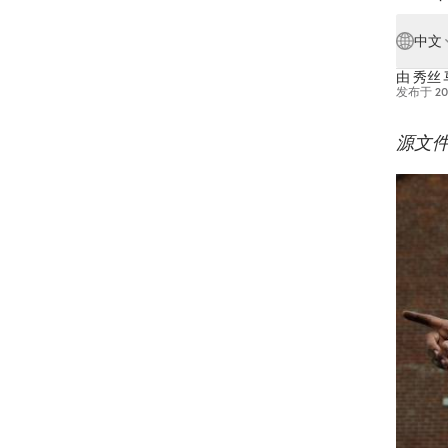
中文
由
秀丝 
发布于
2
源文件