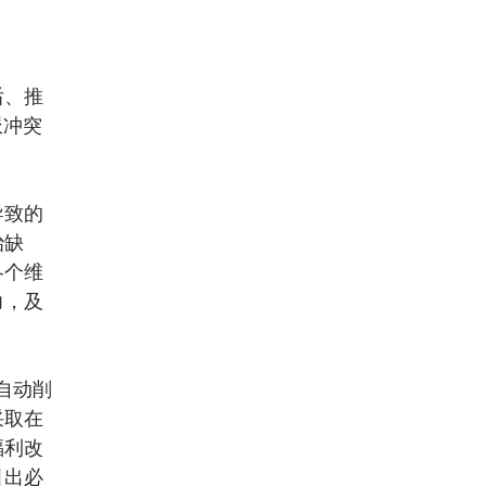
后、推
派冲突
导致的
治缺
各个维
力，及
自动削
采取在
福利改
引出必