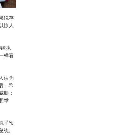
果说存
以惊人
会继续执
一样看
人认为
后，希
威胁；
胆举
似乎预
总统。