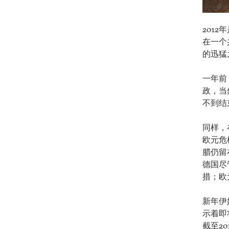
201
在一个
的迅猛
一年前，
政，当
不到结
同样，
欧元危
腊仍留
德国尽
措；欧
新年伊
示着即
截至2