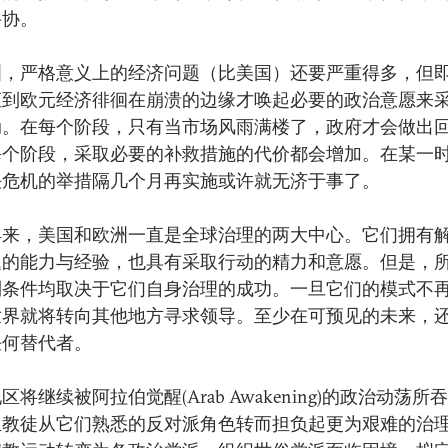
妥协。
洲，严格意义上的经济问题（比美国）还要严重得多，但
直到欧元经济徘徊在崩溃的边缘才唤起必要的政治意愿来
动。在每个阶段，只有当市场风雨满楼了，政府才会做出
每个阶段，采取必要的补救措施的代价都会增加。在某一
决危机的举措隔几个月再实施或许就无济于事了。
年来，美国和欧洲一直是全球治理的两大中心。它们拥有
题的能力与经验，也具有采取行动的精力和意愿。但是，
利条件均取决于它们自身治理的成功。一旦它们的模式不
世界就将转向其他地方寻求领导。至少在可预见的未来，
任何替代者。
区将继续被阿拉伯觉醒(Arab Awakening)的政治动荡所
兰教徒从它们熟悉的反对派角色转而担负起更为艰难的治