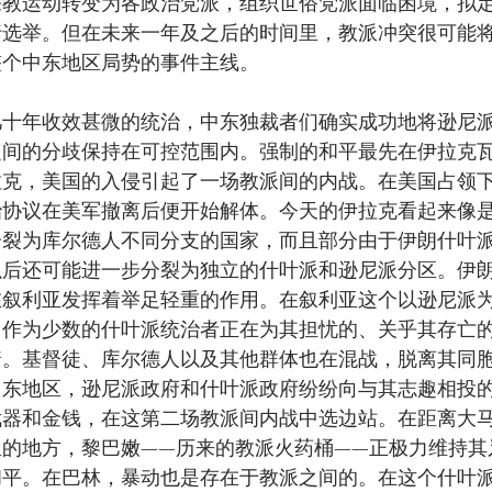
宗教运动转变为各政治党派，组织世俗党派面临困境，拟
行选举。但在未来一年及之后的时间里，教派冲突很可能
整个中东地区局势的事件主线。
几十年收效甚微的统治，中东独裁者们确实成功地将逊尼
之间的分歧保持在可控范围内。强制的和平最先在伊拉克
拉克，美国的入侵引起了一场教派间的内战。在美国占领
治协议在美军撤离后便开始解体。今天的伊拉克看起来像
分裂为库尔德人不同分支的国家，而且部分由于伊朗什叶
以后还可能进一步分裂为独立的什叶派和逊尼派分区。伊
在叙利亚发挥着举足轻重的作用。在叙利亚这个以逊尼派
，作为少数的什叶派统治者正在为其担忧的、关乎其存亡
着。基督徒、库尔德人以及其他群体也在混战，脱离其同
中东地区，逊尼派政府和什叶派政府纷纷向与其志趣相投
武器和金钱，在这第二场教派间内战中选边站。在距离大
里的地方，黎巴嫩——历来的教派火药桶——正极力维持其
和平。在巴林，暴动也是存在于教派之间的。在这个什叶