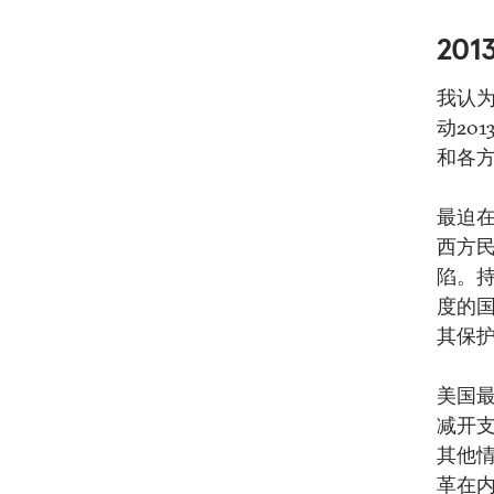
20
我认
动20
和各
最迫
西方
陷。
度的
其保
美国最
减开
其他
革在