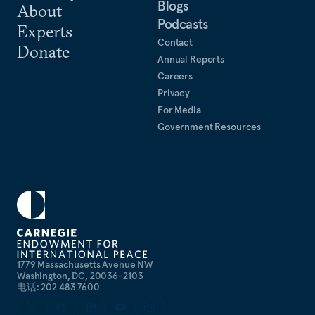
Blogs
About
（外交关系委员会，2009年，合著）和《中国的
Podcasts
高科技勇士：从核时代到信息时代的国家安全和战
Experts
Contact
略竞争》（斯坦福大学出版社，2003年），后者被
Donate
Annual Reports
《外交事务》杂志评选为2003年亚太领域最佳书
Careers
籍。他还撰写了大量文章和论文。
Privacy
For Media
Government Resources
1779 Massachusetts Avenue NW
Washington, DC, 20036-2103
电话: 202 483 7600