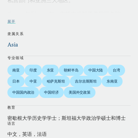
私营部门和亚洲三大地区。
从2001年到2009年，方艾文供职于美国国务院，
担任过主管南亚事务的副助理国务卿（2007
展开
年-2009年），主管中亚事务的副助理国务卿
隶属关系
（2006年-2007年），主要负责东亚和太平洋地区
Asia
的政策规划组成员（2001年-2006年），以及副国
务卿罗伯特•佐利克的中国问题顾问，并密切协助佐
专业领域
利克推动美中高层对话。
南亚
印度
东亚
朝鲜半岛
中国大陆
台湾
在2008年7月-10月美印民用核能倡议紧锣密鼓的最
日本
中亚
哈萨克斯坦
吉尔吉斯斯坦
东南亚
后阶段，方艾文联合领导协调小组，推动该倡议先
中国国内政治
中国经济
美国外交政策
后获得国际原子能机构理事会、核供应国集团和美
国国会的通过，最终达成《美印核合作认证与核不
教育
扩散促进法案》。他曾与哈萨克斯坦、土库曼斯坦
密歇根大学历史学学士；斯坦福大学政治学硕士和博士
政府谈判达成协议，也在对朝鲜、韩国、日本和澳
语言
大利亚关系上有着丰富的政策经验。他获得过美国
中文，英语，法语
国务院颁发的三次个人和两次集体荣誉奖。