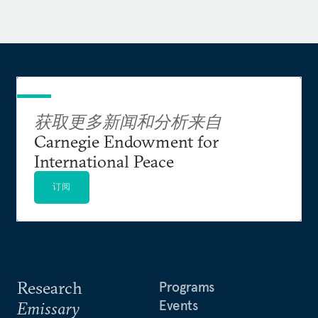
离开政府部门后，方艾文在私营和非盈利机构工
作。他曾担任：芝加哥大学保尔森基金会副主席，
以及该基金会针对中国经济的数字平台宏观
POLO（Macro Polo）的联合创始人；全球政治风
险咨询公司欧亚集团（Eurasia Group）亚洲事务组
获取更多新闻和分析来自
负责人；外交关系委员会（Council on Foreign
Carnegie Endowment for
Relations）东亚、中亚和南亚问题高级研究员。在
International Peace
担任政府公职之前，方艾文曾担任哈佛大学文理学
院政府学讲师（1997年-2001年）、亚太安全倡议
订阅
（Asia-Pacific security initiative）执行主任、约翰
肯尼迪政府学院中国安全研究项目主任。他曾在美
国海军研究生院任国家事务讲师（1994年-1995
年），还担任过兰德公司中国问题咨询顾问（1993
年-1994年）。
Research
Programs
Events
Emissary
他撰写了三部书籍和专著，包括《美国在新亚洲》