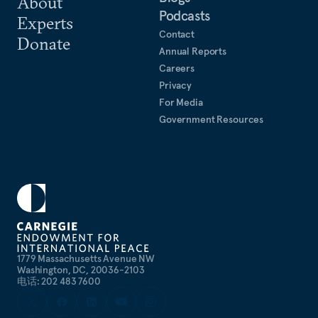
About
Podcasts
Experts
Contact
Donate
Annual Reports
Careers
Privacy
For Media
Government Resources
1779 Massachusetts Avenue NW
Washington, DC, 20036-2103
电话: 202 483 7600