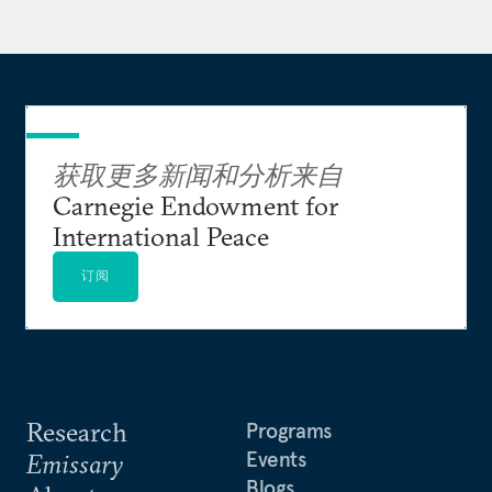
获取更多新闻和分析来自
Carnegie Endowment for
International Peace
订阅
Research
Programs
Events
Emissary
Blogs