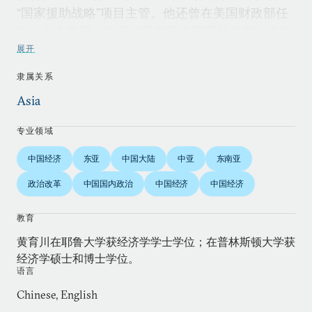
“国家援助战略”项目主管。他还曾在美国财政部任
职，并在美国、坦桑尼亚和马来西亚的多所大学任
教。
展开
隶属关系
黄育川出版、发表了大量阐述发展问题的著作和文
Asia
章。最近，他与人合作编写了《东亚视野》一书。
该书是一本论文集，汇集了著名亚洲学者撰写的阐
专业领域
述亚洲地区前景的论文。此外，他刚刚完成的《重
中国经济
东亚
中国大陆
中亚
东南亚
塑东亚经济地理》一书也已于近期出版。
政治改革
中国国内政治
中国经济
中国经济
黄育川在世界银行、亚洲发展银行和多个国家的政
教育
府部门和公司担任顾问。
黄育川在耶鲁大学获经济学学士学位；在普林斯顿大学获
经济学硕士和博士学位。
语言
Chinese, English