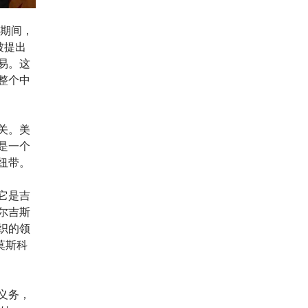
期间，
被提出
易。这
整个中
关。美
是一个
纽带。
它是吉
尔吉斯
织的领
莫斯科
义务，