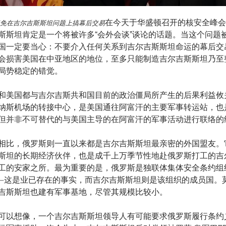
在今天于华盛顿召开的核安全峰会
免在吉尔吉斯斯坦问题上搞幕后交易
斯斯坦肯定是一个将被许多“会外会谈”谈论的话题。当这个问题
国一定要当心：不要介入任何关系到吉尔吉斯斯坦命运的幕后交
会损害美国在中亚地区的地位，至多只能制造吉尔吉斯斯坦乃至
局势稳定的错觉。
和美国都与吉尔吉斯共和国目前的政治僵局所产生的后果利益攸
纳斯机场的转接中心，是美国通往阿富汗的主要军事转运站，也
但并非不可替代的与美国主导的在阿富汗的军事活动进行联络的
相比，俄罗斯则一直以来都是吉尔吉斯斯坦最亲密的外国盟友。
斯坦的长期经济伙伴，也是成千上万季节性地赴俄罗斯打工的吉
工的安家之所。最为重要的是，俄罗斯是独联体集体安全条约组
—这是业已存在的事实，而吉尔吉斯斯坦则是该组织的成员国。
吉斯斯坦也建有军事基地，尽管其规模比较小。
可以想像，一个吉尔吉斯斯坦领导人有可能要求俄罗斯履行条约