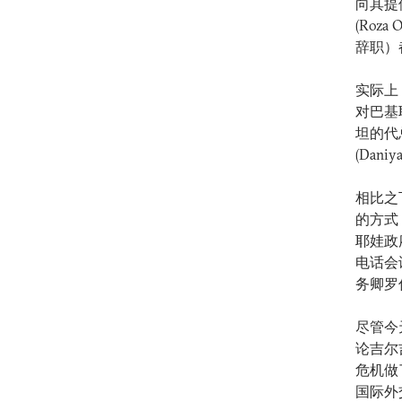
向其提
(Roz
辞职）
实际上
对巴基
坦的代
(Dan
相比之
的方式
耶娃政
电话会
务卿罗伯
尽管今
论吉尔
危机做
国际外