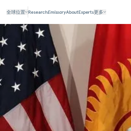
全球位置
Research
Emissary
About
Experts
更多