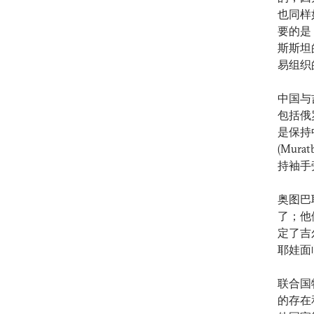
也同样
要的是
斯斯坦
易组织
中国与
包括俄
是保持
(Mur
持袖手
奥图巴
了；他
定了吉
耶娃面
联合国
的存在