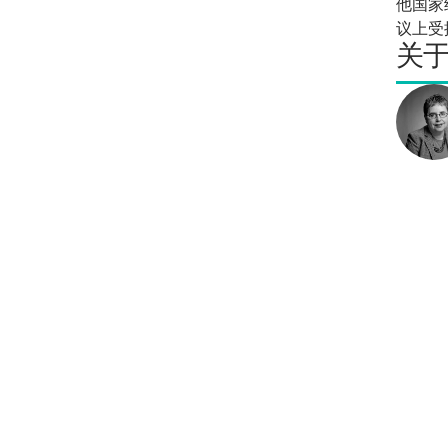
他国家
议上受
关