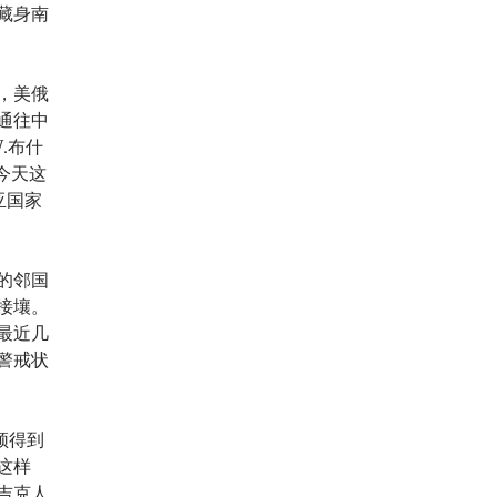
藏身南
，美俄
通往中
.布什
今天这
亚国家
的邻国
接壤。
最近几
警戒状
须得到
这样
吉克人