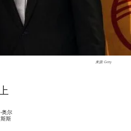
来源
: Getty
上
•奥尔
吉斯斯