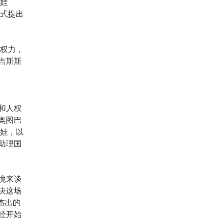
耶娃
正式提出
的权力，
吉斯斯
和人权
奥图巴
耶娃，以
助理国
境来谈
决这场
名杰出的
经开始