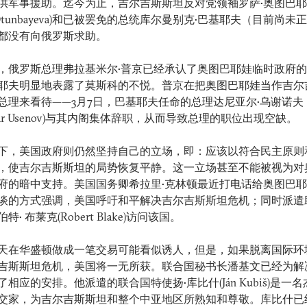
供军事援助。迄今为止，吉尔吉斯斯坦反对党领袖罗萨•奥图巴
a Otunbayeva)和已被罢免的总统库尔曼别克•巴基耶夫（目前尚未
都没有向俄罗斯求助。
，俄罗斯总理弗拉基米尔•普京已经承认了奥图巴耶娃临时政府
耶夫明显地表露了莫斯科的不悦。普京在把奥图巴耶娃当作吉尔
总理来看待——3月7日，巴基耶夫任命的总理达尼亚尔•乌谢诺夫
iyar Usenov)与其内阁集体辞职，从而导致总理的职位出现空缺。
下，美国政府则仍然坚持自己的立场，即：应该以符合民主原则
，使吉尔吉斯斯坦的局势恢复平静。这一立场甚至不能被视为对
府的暗中支持。美国国务卿希拉里•克林顿最近打电话给奥图巴
谈的方式强调，美国呼吁和平解决吉尔吉斯斯坦危机；同时派遣
特• 布莱克(Robert Blake)访问该国。
天在华盛顿做成一笔交易可能看似诱人，但是，如果脱离国际环
吉斯斯坦危机，美国将一无所获。联合国秘书长潘基文已经为解
了相应的安排。他派遣的联合国特使扬•库比什(Ján Kubiš)是一
交家，为吉尔吉斯斯坦和整个中亚地区所熟知和尊敬。库比什已