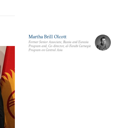
Martha Brill Olcott
Former Senior Associate, Russia and Eurasia
Program and, Co-director, al-Farabi Carnegie
Program on Central Asia