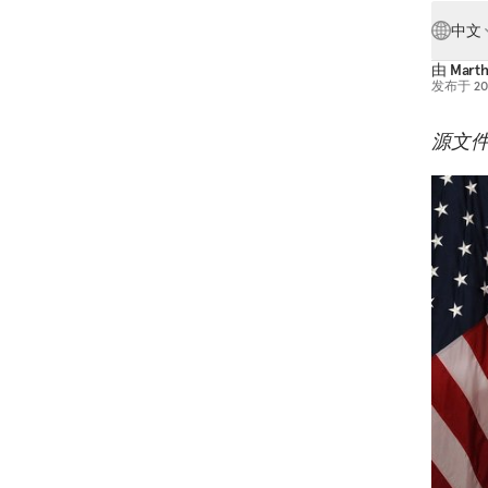
中文
由
Marth
发布于
2
源文件: