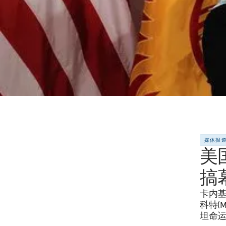
媒体报
美
搞
卡内基
科特(M
坦命