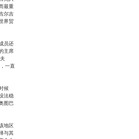
而最重
吉尔吉
世界贸
成员还
的主席
耶夫
展，一直
时候
设法稳
奥图巴
该地区
择与其