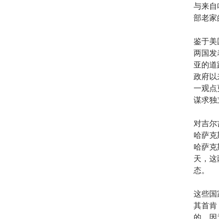
与来自
部老家
鉴于美
两国发
亚的道
政府以
一观点
谋求独
对吉尔
哈萨克
哈萨克
天，这
态。
这些国
其首肯
的，因