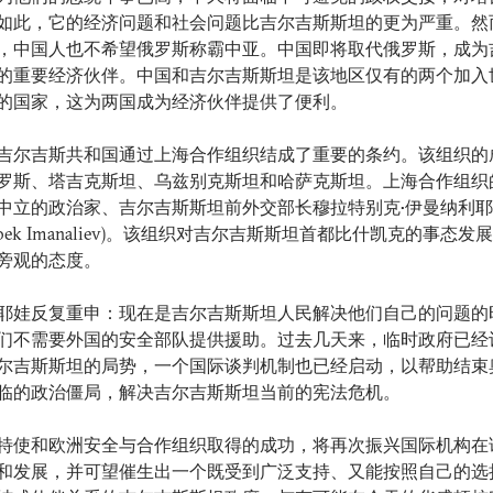
如此，它的经济问题和社会问题比吉尔吉斯斯坦的更为严重。然
，中国人也不希望俄罗斯称霸中亚。中国即将取代俄罗斯，成为
的重要经济伙伴。中国和吉尔吉斯斯坦是该地区仅有的两个加入
的国家，这为两国成为经济伙伴提供了便利。
吉尔吉斯共和国通过上海合作组织结成了重要的条约。该组织的
罗斯、塔吉克斯坦、乌兹别克斯坦和哈萨克斯坦。上海合作组织
中立的政治家、吉尔吉斯斯坦前外交部长穆拉特别克•伊曼纳利
atbek Imanaliev)。该组织对吉尔吉斯斯坦首都比什凯克的事态发
旁观的态度。
耶娃反复重申：现在是吉尔吉斯斯坦人民解决他们自己的问题的
们不需要外国的安全部队提供援助。过去几天来，临时政府已经
尔吉斯斯坦的局势，一个国际谈判机制也已经启动，以帮助结束
临的政治僵局，解决吉尔吉斯斯坦当前的宪法危机。
特使和欧洲安全与合作组织取得的成功，将再次振兴国际机构在
和发展，并可望催生出一个既受到广泛支持、又能按照自己的选