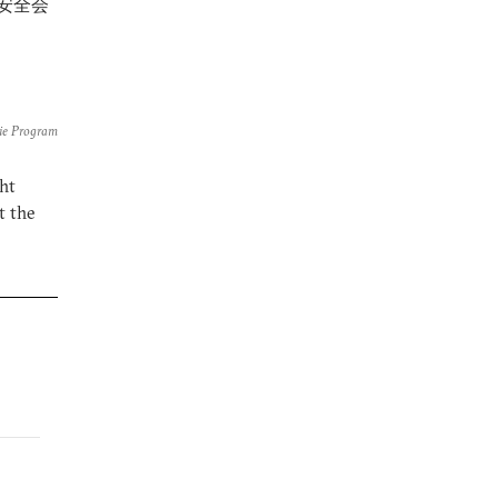
安全会
gie Program
ght
t the