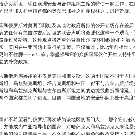
哈萨克斯坦、现任欧洲安全与合作组织主席的特使一起工作，在
的巴基耶夫和坐镇首都的奥图巴耶娃之间穿梭往返，进行斡旋。
国和俄罗斯对奥图巴耶娃及其临时政府所持的公开立场存在差异
表的任何有关吉尔吉斯斯坦的联合声明将会强化这样一个观点：
路穿过莫斯科。这种观点将严重违背自比尔•克林顿政府和乔治•W
来，美国在中亚问题上奉行的政策。不仅如此，比15年前相比，
更站不住脚——15年前，华盛顿和它的众多国际伙伴开始支持中
立的外交政策。
吉斯斯坦感兴趣的不仅是美国和俄罗斯。这两个国家不同于吉国
斯坦、乌兹别克斯坦、塔吉克斯坦和中国，都不与吉尔吉斯斯坦
斯坦和乌兹别克斯坦与吉尔吉斯斯坦之间的边境线曲折而绵延。
两个国家都关闭了边境。目前，两国当地的安全部队都处于高度
家都不希望看到俄罗斯再次成为该地区的看门人——那个它们必
，方能成为中亚领导者的国家。对哈萨克人和乌兹别克人来说是
为他们的总统年事已高，不久将面临不可避免的政权交接；对塔