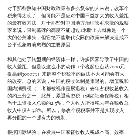
对于那些熟知中国财政政策有多么复杂的人来说，改革个
税来得太晚了，但可能不是应对中国日益加大的收入差距
的最有效方法。对于那些对中国地方治理吹毛求疵的观察
家来说，限制墓碑的高度不能超过1米听上去就像是一个
大的公关噱头，但它绝不能取代实际的政策来解决造成不
公平现象愈演愈烈的主要原因。
和其他处于转型期的经济体一样，许多因素导致了中国的
收入差距。但是以这么小的动作（个税起征点从2000元
提高到3000元）来调整个税税率的做法不大可能会有大
的改变。总的来说，中国的税收体制是累退的。增值税和
国内消费税（二者都被视作是累退税）去年占税收总收入
的约三分之一。此外，累退薪资税（例如社会保障税）相
当于工资收入总额的2.5%，个人收入所得税去年在税收总
收入中仅占5.8%。所以，修改个税税率并不是实现收入
再分配的一个强有力的机制。
根据国际经验，在发展中国家征收收入税成本高、效率