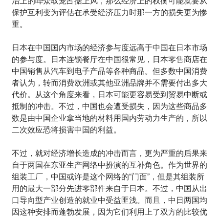
治上的哗众取宠占据上风，那么经济上的权衡可能就要从
保护互利变为评估在承受经济压力时那一方的损失更为惨
重。
日本在中国国内市场的经济参与度远高于中国在日本市场
的参与度。日本连锁餐厅在中国很常见，日本零售商店在
中国销售从汽车到电子产品等各种商品。但多数中国消费
者认为，转而消费欧洲或其他亚洲品牌并不需要付出多大
代价。从这个角度来看，日本可能更容易受到贸易中断或
抵制的冲击。不过，中国也会遭受损失，因为这些商品多
数是由中国企业拿当地的材料用国内劳动力生产的，所以
二次效应恐将损害中国的利益。
不过，就对经济增长造成的冲击而言，更为严重的后果来
自于两国在东亚生产网络中扮演的互补角色。作为世界的
组装工厂，中国或许是这个网络的“门面”，但是其组装所
用的最大一部分先进零部件来自于日本。不过，中国从出
口导向型产业创造的就业中受益匪浅。而且，中日两国均
因这种安排而蓬勃发展，因为它们利用上了双方的比较优