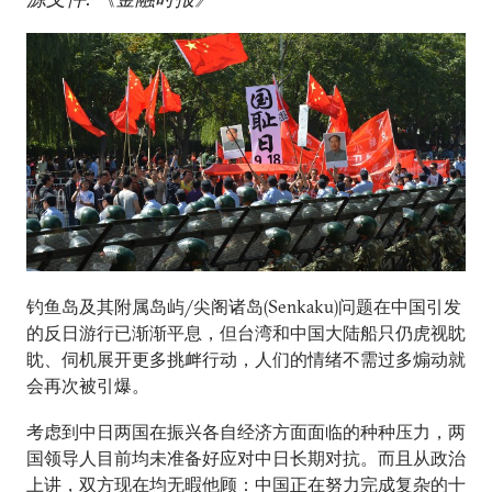
钓鱼岛及其附属岛屿/尖阁诸岛(Senkaku)问题在中国引发
的反日游行已渐渐平息，但台湾和中国大陆船只仍虎视眈
眈、伺机展开更多挑衅行动，人们的情绪不需过多煽动就
会再次被引爆。
考虑到中日两国在振兴各自经济方面面临的种种压力，两
国领导人目前均未准备好应对中日长期对抗。而且从政治
上讲，双方现在均无暇他顾：中国正在努力完成复杂的十