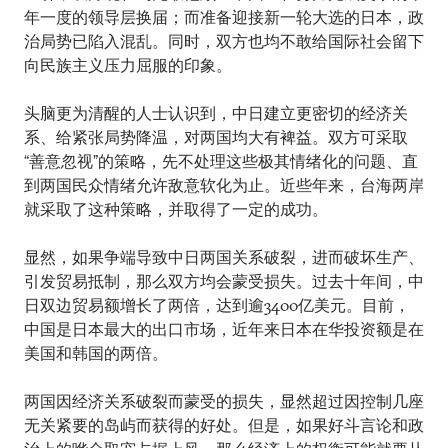
年一度的领导层换届；而准备迎接新一轮大选的日本，政
治局势已陷入混乱。同时，双方也均不敢给国际社会留下
向民族主义压力屈服的印象。
头脑更为清醒的人士认识到，中日建立更密切的经济关
系、给紧张局势降温，对两国均大有裨益。双方可采取
“善意忽视”的策略，先不处理这些极其情绪化的问题、直
到两国民众情绪允许敌意软化为止。近些年来，台海两岸
就采取了这种策略，并取得了一定的成功。
显然，如果争端导致中日两国关系破裂，进而破坏生产、
引发贸易抵制，那么双方均会蒙受损失。过去十年间，中
日双边贸易额增长了两倍，达到逾3400亿美元。目前，
中国是日本最大的出口市场，近年来日本在华投资额是在
美国和韩国的两倍。
两国因经济关系破裂而蒙受的损失，显然超过因控制几座
无关紧要的岛屿而获得的好处。但是，如果好斗言论和政