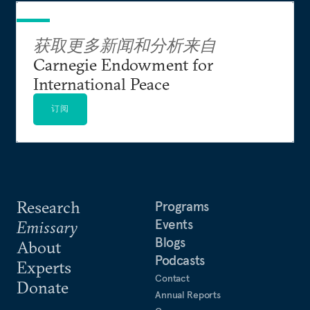
获取更多新闻和分析来自
Carnegie Endowment for
International Peace
订阅
Research
Programs
Events
Emissary
Blogs
About
Podcasts
Experts
Contact
Donate
Annual Reports