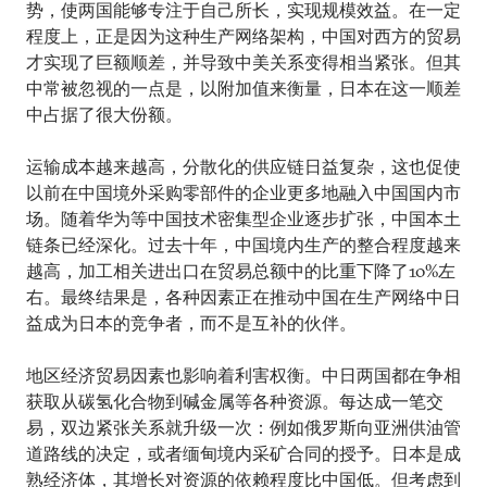
势，使两国能够专注于自己所长，实现规模效益。在一定
程度上，正是因为这种生产网络架构，中国对西方的贸易
才实现了巨额顺差，并导致中美关系变得相当紧张。但其
中常被忽视的一点是，以附加值来衡量，日本在这一顺差
中占据了很大份额。
运输成本越来越高，分散化的供应链日益复杂，这也促使
以前在中国境外采购零部件的企业更多地融入中国国内市
场。随着华为等中国技术密集型企业逐步扩张，中国本土
链条已经深化。过去十年，中国境内生产的整合程度越来
越高，加工相关进出口在贸易总额中的比重下降了10%左
右。最终结果是，各种因素正在推动中国在生产网络中日
益成为日本的竞争者，而不是互补的伙伴。
地区经济贸易因素也影响着利害权衡。中日两国都在争相
获取从碳氢化合物到碱金属等各种资源。每达成一笔交
易，双边紧张关系就升级一次：例如俄罗斯向亚洲供油管
道路线的决定，或者缅甸境内采矿合同的授予。日本是成
熟经济体，其增长对资源的依赖程度比中国低。但考虑到