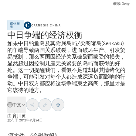
来源
: Getty
媒体报
CARNEGIE CHINA
道
中日争端的经济权衡
如果中日钓鱼岛及其附属岛屿/尖阁诸岛(Senkaku)
的争端导致两国关系破裂，进而破坏生产、引发贸
易抵制，那么两国因经济关系破裂而蒙受的损失，
显然超过因控制几座无关紧要的岛屿而获得的好
处。这一切提醒我们，看似不足道却极其情绪化的
争端，可能引发对每个人都造成深远负面影响的行
动。中日双方都应将这场争端束之高阁，那里才是
它该待的地方。
中文
由
育川 黄
发布于
2012年9月24日
源文件: 《金融时报》