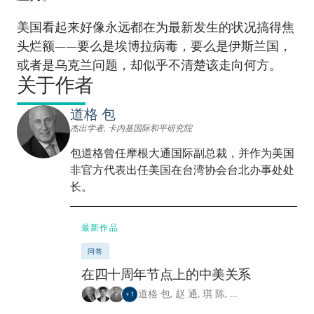
美国看起来好像永远都在为最新发生的状况搞得焦
头烂额——要么是埃博拉病毒，要么是伊斯兰国，
或者是乌克兰问题，却似乎不清楚该走向何方。
关于作者
道格 包
杰出学者, 卡内基国际和平研究院
包道格曾任摩根大通国际副总裁，并作为美国
非官方代表出任美国在台湾协会台北办事处处
长。
最新作品
问答
在四十周年节点上的中美关系
道格 包
,
赵 通
,
琪 陈
,
…
+
1