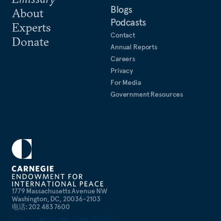
Blogs
About
Podcasts
Experts
Contact
Donate
Annual Reports
Careers
Privacy
For Media
Government Resources
1779 Massachusetts Avenue NW
Washington, DC, 20036-2103
电话: 202 483 7600