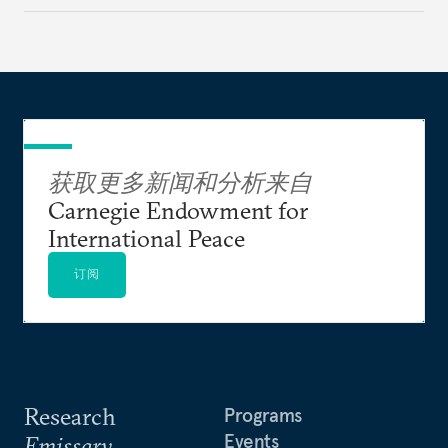
获取更多新闻和分析来自
Carnegie Endowment for
International Peace
订阅
Research
Programs
Events
Emissary