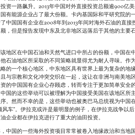
投资一路飙升。2013年中国对外直接投资总额逾900亿
国国有能源企业占了最大份额。卡内基国际和平研究院的
了中国国有企业在2008年到2013年间对海外石油的直接
总额，但是报告发现中东及北非地区远落后于其他的主要
到该地区在中国石油和天然气进口中所占的份额，中国在
其他石油地区所采取的不同策略就显得尤为耐人寻味。作
战略的一个核心地区，中东地区具有世界上最为复杂的地
并且与宗教和文化冲突交织在一起，这让在非洲与南美地
投资的中国国有企业心存顾虑，转而专注于更加简单安全
。中国的这些举动可以被理解为中国接受美国在该地区所
秩序。然而不幸的是，这些举动也被奥巴马总统视为中国
顺风车”。伊拉克或许是最明显的例子，在伊拉克战争以
石油企业都在伊拉克进行了重大的油田投资。
年，中国的一些海外投资项目常常被卷入地缘政治和当地