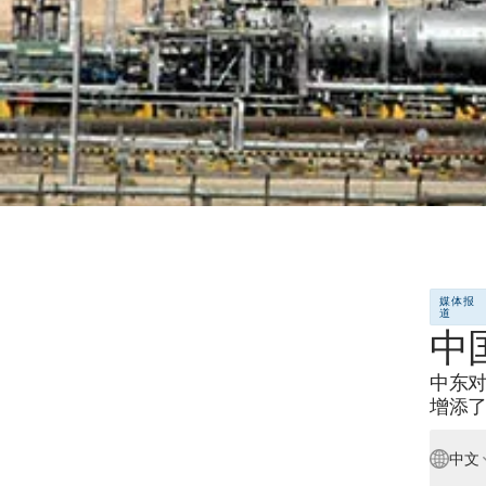
媒体报
道
中
中东
增添
中文