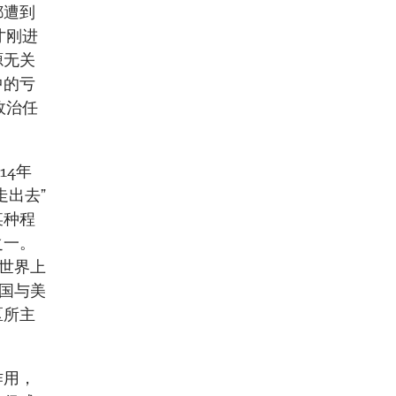
都遭到
才刚进
源无关
中的亏
政治任
14年
走出去”
某种程
之一。
足世界上
中国与美
区所主
作用，