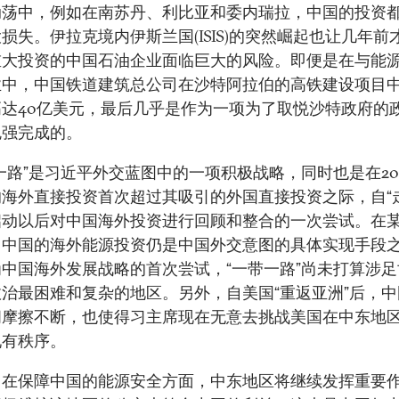
动荡中，例如在南苏丹、利比亚和委内瑞拉，中国的投资
损失。伊拉克境内伊斯兰国(ISIS)的突然崛起也让几年前
重大投资的中国石油企业面临巨大的风险。即便是在与能
业中，中国铁道建筑总公司在沙特阿拉伯的高铁建设项目
高达40亿美元，最后几乎是作为一项为了取悦沙特政府的
勉强完成的。
一路”是习近平外交蓝图中的一项积极战略，同时也是在20
海外直接投资首次超过其吸引的外国直接投资之际，自“
启动以后对中国海外投资进行回顾和整合的一次尝试。在
，中国的海外能源投资仍是中国外交意图的具体实现手段
中国海外发展战略的首次尝试，“一带一路”尚未打算涉
治最困难和复杂的地区。另外，自美国“重返亚洲”后，
间摩擦不断，也使得习主席现在无意去挑战美国在中东地
现有秩序。
，在保障中国的能源安全方面，中东地区将继续发挥重要