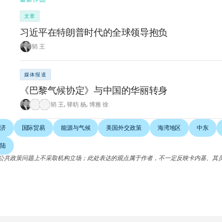
文章
习近平在特朗普时代的全球领导抱负
韬 王
媒体报道
《巴黎气候协定》与中国的华丽转身
韬 王
,
驿昉 杨
,
博雅 徐
济
国际贸易
能源与气候
美国外交政策
海湾地区
中东
陆
公共政策问题上不采取机构立场；此处表达的观点属于作者，不一定反映卡内基、其
。