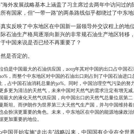
路”海外发展战略基本上涵盖了习主席过去两年中访问过的
所有国家，但“一带一路”的两条路线似乎都绕过了中东地
否真实反映了中东地区在中国新一届领导外交议程上的地
国际石油生产格局逐渐向新兴的非常规石油生产地区转移
对于中国来说是否已经不再重要了？
当然是否定的。
拉伯是中国最大的石油供应国，2013年其对中国的出口占中国石
20%，而整个中东地区对中国的石油出口则占到了中国石油进口
以上，占中国石油消耗总量的30%。同时，中国治理空气污染的努
更多更为清洁的天然气，未来中国对天然气的需求注定有增无减
国最大的液化天然气供应国，向中国出口的天然气总量位居第二
曼斯坦。而伊朗作为世界第三大天然气生产国，并与中国维持着
也会扮演更重要的角色。未来，中东地区在中国的能源地缘政治
据更加重要的地位。
00中国开始实施“走出去”战略以来，中国国有企业在全世