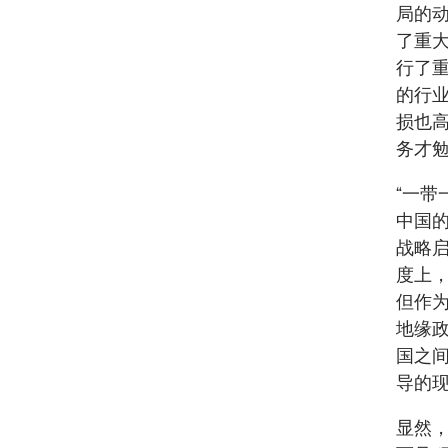
局的
了重大
行了
的行
损也
务才
“一带
中国的
战略
度上
但作为
地缘政
国之
导的
显然