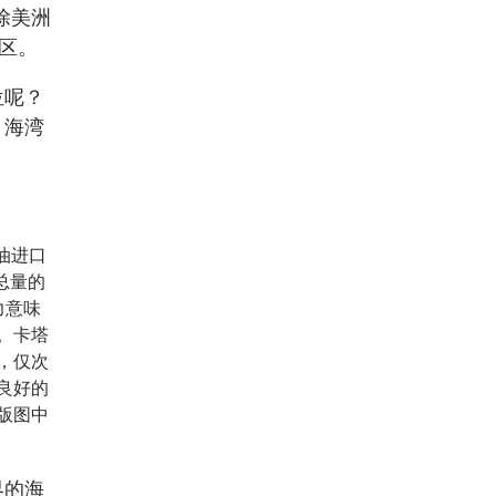
除美洲
区。
位呢？
，海湾
油进口
总量的
力意味
。卡塔
，仅次
良好的
版图中
界的海