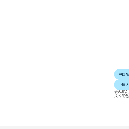
中国经
中国大
卡内基在
人的观点