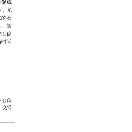
力促成
序，尤
东的石
出。随
作以促
为时尚
中心负
、交通