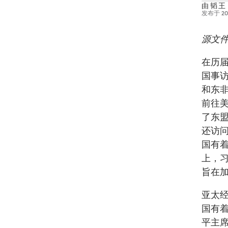
由
韬 王
发布于
2
源文件:
在历
国事
和东
前往美
了东盟
还访
国有着
上，习
旨在加
亚太
国有
平主