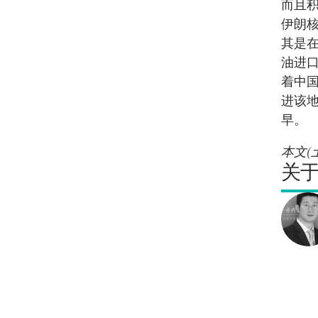
而且
伊朗
其是
油进
着中
进该
早。
本文(
关