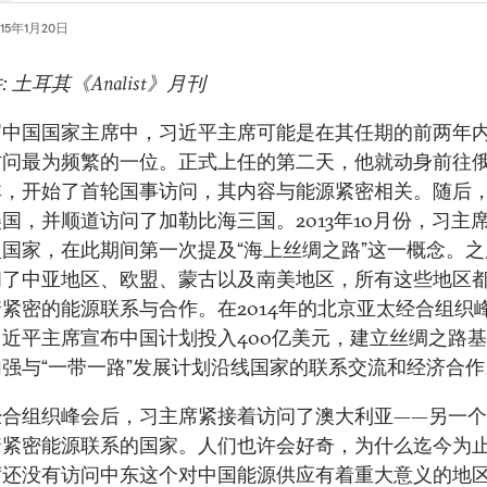
015年1月20日
 土耳其《Analist》月刊
届中国国家主席中，习近平主席可能是在其任期的前两年
访问最为频繁的一位。正式上任的第二天，他就动身前往
非，开始了首轮国事访问，其内容与能源紧密相关。随后
国，并顺道访问了加勒比海三国。2013年10月份，习主
国家，在此期间第一次提及“海上丝绸之路”这一概念。
问了中亚地区、欧盟、蒙古以及南美地区，所有这些地区
紧密的能源联系与合作。在2014年的北京亚太经合组织
近平主席宣布中国计划投入400亿美元，建立丝绸之路
强与“一带一路”发展计划沿线国家的联系交流和经济合作
经合组织峰会后，习主席紧接着访问了澳大利亚——另一
着紧密能源联系的国家。人们也许会好奇，为什么迄今为
席还没有访问中东这个对中国能源供应有着重大意义的地区