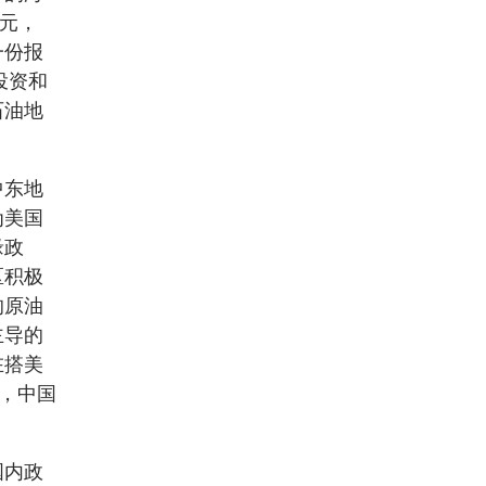
美元，
一份报
投资和
石油地
中东地
为美国
缘政
区积极
的原油
主导的
在搭美
后，中国
国内政