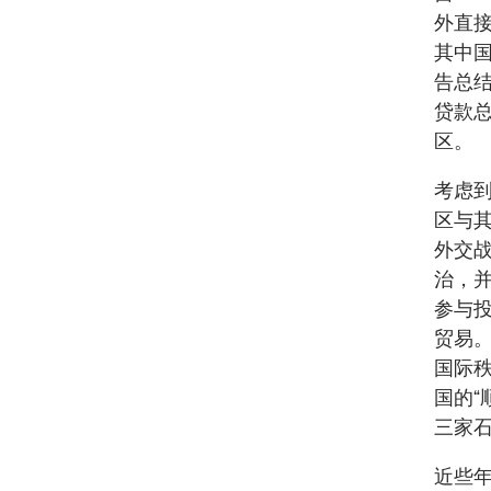
外直接
其中
告总结
贷款
区。
考虑
区与
外交
治，
参与
贸易
国际
国的“
三家
近些