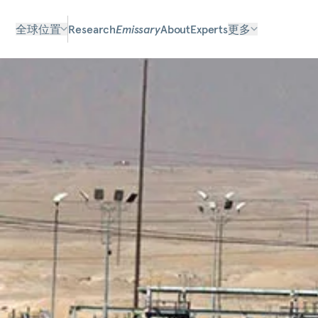
全球位置
Research
Emissary
About
Experts
更多