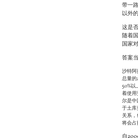
带一
以外的
这是
随着
国家
答案
沙特阿
总量的
50%
着使用
尔是中
于土库
关系，
将会占
自20