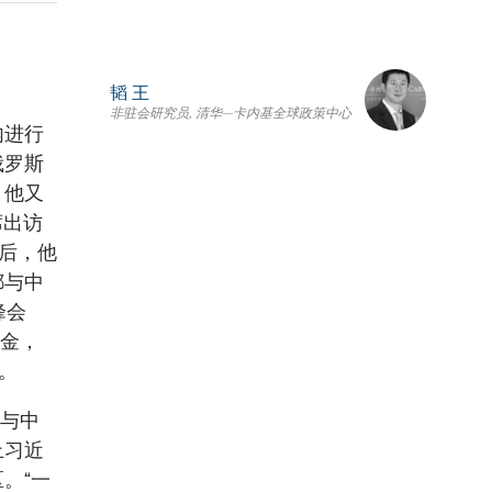
韬 王
非驻会研究员, 清华—卡内基全球政策中心
内进行
俄罗斯
，他又
席出访
之后，他
都与中
峰会
基金，
。
个与中
止习近
。“一