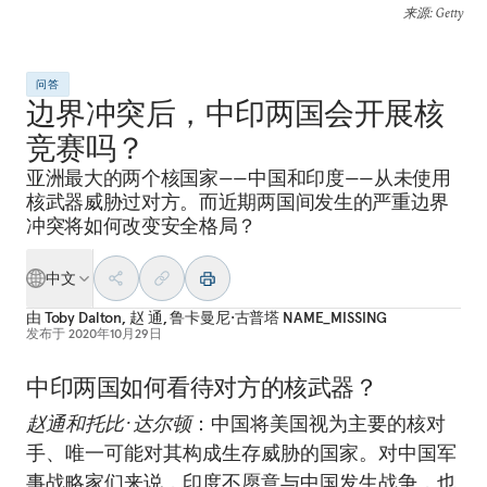
来源
: Getty
问答
边界冲突后，中印两国会开展核
竞赛吗？
亚洲最大的两个核国家——中国和印度——从未使用
核武器威胁过对方。而近期两国间发生的严重边界
冲突将如何改变安全格局？
中文
由
Toby Dalton
,
赵 通
,
鲁卡曼尼·古普塔 NAME_MISSING
发布于
2020年10月29日
中印两国如何看待对方的核武器？
赵通和托比·达尔顿
：中国将美国视为主要的核对
手、唯一可能对其构成生存威胁的国家。对中国军
事战略家们来说，印度不愿意与中国发生战争，也