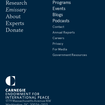
Research
Programs
Events
Emissary
Blogs
About
Podcasts
Experts
Contact
Donate
Annual Reports
Careers
Privacy
For Media
Government Resources
1779 Massachusetts Avenue NW
Washington, DC, 20036-2103