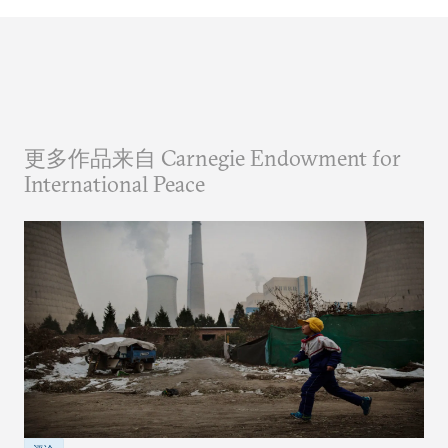
更多作品来自 Carnegie Endowment for
International Peace