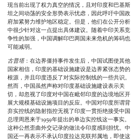
现当前出现了权力真空的情况，且对印度和巴基斯
坦之间动荡的安全形势表示忧虑，因此呼吁中国政
府加紧努力维护地区稳定。但是，他们在公开分析
中很少针对这一点提出具体建议。随着中印关系竞
争性的加强，中国调解印巴两国未来危机的筹码也
可能减弱。
古普塔
：在边界僵持事件发生后，中国试图使其他
国家相信，印度的基础设施建设是边界紧张态势的
根源，并且印度违反了对实际控制线的一些共识。
然而，中国虽然声称对印度基础设施建设表示关
切，却忽视了印度对中国在毗邻印度的边境地区开
展大规模基础设施项目的反应。中国对印度所谓背
弃实控线的隐射指控无视了印度一贯拒绝接受中国
总理周恩来于1959年提出的单边实控线这一事实。
这种公然歪曲外交记录的做法令印度感到担忧。中
国还一再表示不承认印度拉达克联邦属地，即使这