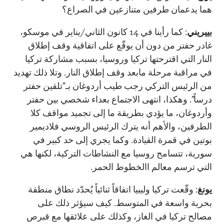
هما يدعمان طرفين متنازعين في الصراع؟
بييريني
: كما رأينا في 14 كانون الثاني/يناير في موسكو،
غادر حفتر من دون أن يوقّع على اتفاقية وقف إطلاق
النار التي اقترحتها تركيا وروسيا، بسبب مشاركة تركيا
في مراقبة مرحلة مابعد وقف إطلاق النار. وتلا ذلك تهديد
من الرئيس التركي رجب طيب أردوغان بـ"تلقين حفتر
درساً". وهكذا، انتهى الاجتماع بعداء شخصي بين حفتر
وأردوغان، ما يؤدي بطريقة ما إلى تجميد مواقف كلا
الطرفين، والأهم أنه يترك الرئيس الروسي فلاديمير
بوتين في قمرة القيادة. وكما يجري إلى حد كبير في
سورية، تتسامح روسيا مع النشاطات التركية، لكنها هي
التي ترسم معالم االخطوط الحمر.
يونغ
: وقّعت تركيا وليبيا اتفاقاً ثنائياً يُحدّد نطاق منطقة
بحرية واسعة في المتوسط. كيف سيؤثر ذلك على
مصالح تركيا في الغاز، وكذلك على علائقها مع قبرص