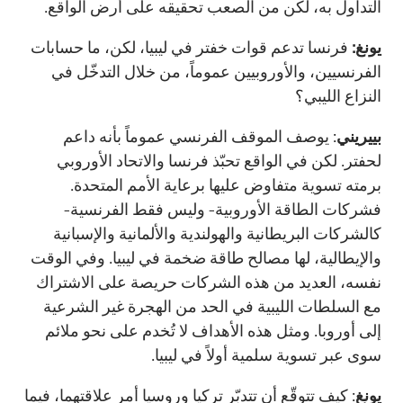
التداول به، لكن من الصعب تحقيقه على أرض الواقع.
يونغ:
فرنسا تدعم قوات خفتر في ليبيا، لكن، ما حسابات
الفرنسيين، والأوروبيين عموماً، من خلال التدخّل في
النزاع الليبي؟
بييريني
: يوصف الموقف الفرنسي عموماً بأنه داعم
لحفتر. لكن في الواقع تحبّذ فرنسا والاتحاد الأوروبي
برمته تسوية متفاوض عليها برعاية الأمم المتحدة.
فشركات الطاقة الأوروبية- وليس فقط الفرنسية-
كالشركات البريطانية والهولندية والألمانية والإسبانية
والإيطالية، لها مصالح طاقة ضخمة في ليبيا. وفي الوقت
نفسه، العديد من هذه الشركات حريصة على الاشتراك
مع السلطات الليبية في الحد من الهجرة غير الشرعية
إلى أوروبا. ومثل هذه الأهداف لا تُخدم على نحو ملائم
سوى عبر تسوية سلمية أولاً في ليبيا.
يونغ
: كيف تتوقّع أن تتدبّر تركيا وروسيا أمر علاقتهما، فيما