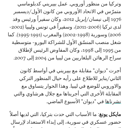
وتركيا من منظور أوروبي. عمل بييريني كدبلوماسي
متمرّس في الاتحاد الأوروبي من كانون الأول/ديسمبر
1976 إلى نيسان/إبريل 2012، وكان سفيراً ورئيس وفد
لدى تركيا (2006-2011)، وسفيراً في تونس وليبيا (2002-
2006) وسورية (1998-2002) والمغرب (1991-1995). كما
شغل منصب المنسّق الأول للشراكة اليورو- متوسطية
من 1995 إلى 1998، وكان المفاوض الرئيس لإطلاق
سراح الرهائن البلغاريين من ليبيا من 2004 إلى 2007.
أجرت "ديوان" مقابلة مع بييريني في أواسط كانون
الثاني/يناير للاطلاع على رأيه حيال المنظور التركي
والاوروبي للوضع في ليبيا. وهذا الحوار يتساوق مع
المقابلة الأخرى التي أجريناها مع جلال هرشاوي والتي
نشرناها
في "ديوان" الأسبوع الماضي.
مايكل يونغ
: ما الأسباب التي حدت بتركيا، التي لديها أصلاً
حضور عسكري في سورية، إلى إبداء الاستعداد لإرسال