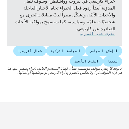
خبراء كارنيغي في بيروت وواشنطن. وسوف تنقل
المدوّنة أيضاً ردود فعل الخبراء تجاه الأخبار العاجلة
والأحداث الآنيّة، وتشكّل منبراً لبثّ مقابلات تُجرى مع
شخصيّات عامّة وسياسية، كما ستسمح بمواكبة الأبحاث
الصادرة عن كارنيغي.
تعرف على المزيد
الإصلاح السياسي
السياسة التركية
شمال أفريقيا
ليبيا
الشرق الأوسط
لا تتخذ كارنيغي مواقف مؤسسية بشأن قضايا السياسة العامة؛ الآراء المعبر عنها هنا
هي آراء المؤلف(ين) ولا تعكس بالضرورة آراء كارنيغي أو موظفيها أو أمنائها.