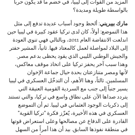
المزيد من القوات إلى ليبيا، في خضم ما قد يكون حرباً
بالواسطة طويلة ومديدة؟
مارك بييريني
: ألحظ وجود أسباب عديدة تدفع إلى مثل
هذا التموضع: أولاً، كان لدى تركيا عقود كبيرة في ليبيا حين
اندلعت الانتفاضة العام 2011، وبالتالي فهي تنوي العودة
إلى البلاد لمواصلة لعمل كالمعتاد فيها. ثانياً، المشير حفتر
والجيش الوطني الليبي الذي يقود يحظى بدعم مصر.
وهذا سبب آخر يحفز تركيا على اتخاذ موقف معاكس،
لأنها ومصر متنازعتان بحدة حيال جماعة الإخوان
المسلمين. ثالثاً، وهنا الأهم، أن التدخّل العسكري في ليبيا
يسير جنباً إلى جنب مع السردية القومية العنيقة التي
يتردد صداها الآن على نطاق واسع في تركيا، والتي تستند
إلى ذكريات الوجود العثماني في ليبيا. ثم أن التموضع
العسكري في هذه الأخيرة، يّعزّز فكرة "تركيا القوية"
القادرة على الدفاع عن مصالحها وعلى استعراض قوتها
في منطقة نفوذها السابق. بيد أن هذا أمراً من السهل