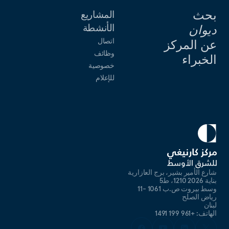
بحث
المشاريع
الأنشطة
ديوان
اتصال
عن المركز
وظائف
الخبراء
خصوصية
للإعلام
شارع الأمير بشير، برج العازارية
بناية 2026 1210، ط5
وسط بيروت ص.ب 1061 -11
رياض الصلح
لبنان
الهاتف: +961 199 1491