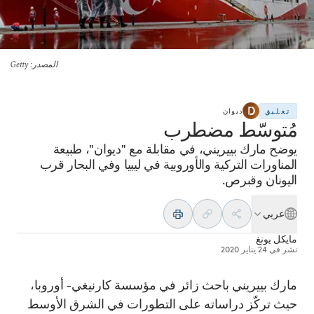
المصدر
: Getty
تعليق
ديوان
مُتوسّط مضطرب
يوضح مارك بييريني، في مقابلة مع "ديوان"، طبيعة
المناورات التركية والأوروبية في ليبيا وفي البحار قرب
اليونان وقبرص.
عربي
مايكل يونغ
نشر في
24 يناير 2020
مارك بييريني باحث زائر في مؤسسة كارنيغي- أوروبا،
حيث تركّز دراساته على التطورات في الشرق الأوسط