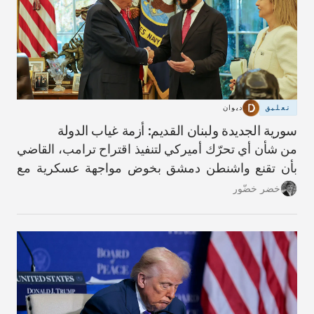
تعليق
ديوان
سورية الجديدة ولبنان القديم: أزمة غياب الدولة
من شأن أي تحرّك أميركي لتنفيذ اقتراح ترامب، القاضي
بأن تقنع واشنطن دمشق بخوض مواجهة عسكرية مع
حزب الله، أن يؤدّي إلى عواقب كارثية.
خضر خضّور