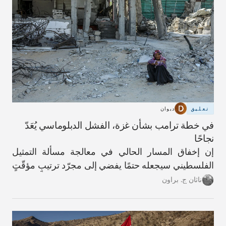
تعليق
ديوان
في خطة ترامب بشأن غزة، الفشل الدبلوماسي يُعَدّ
نجاحًا
إن إخفاق المسار الحالي في معالجة مسألة التمثيل
الفلسطيني سيجعله حتمًا يفضي إلى مجرّد ترتيبٍ مؤقّتٍ
آخر.
ناثان ج. براون