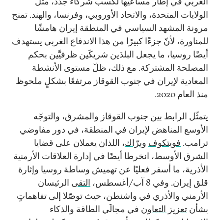
الغربي في إطار مساعيها لكسب شركاء جدد، مثل
الولايات المتحدة، والاتحاد الأوروبي، وفرنسا، والهند. تمنح
مرونة المشهد السياسي في المنطقة إيران هامشًا
للمناورة، لأنّ جزءًا كبيرًا من هذا الاندفاع الغربي يستهدف
أيضًا روسيا، ما يجعل البلدَين شريكَين ظرفيَّين بحكم
المصلحة المشتركة. مع ذلك، ظلّ مستوى الأنشطة
المعادية لإيران في جنوب القوقاز مرتفعًا بشكلٍ ملحوظ
منذ العام 2020.
يتمثّل الرابط بين جنوب القوقاز والمشرق، والتوجّه
الأوسع المناهض لإيران في المنطقة، في دور مفاوضي
ترامب.
فويتكوف
وبرّاك
، اللذان يعملان على قضايا
الشرق الأوسط، انخرطا أيضًا في إدارة العلاقات الأرمنية
الأذرية، ما أسفر فعليًا عن تهميش وساطة روسيا وإثارة
قلق إيران. وفي 8 آب/أغسطس،
التقى
الرئيسان
الأرمني والأذري في واشنطن، حيث توصّلا إلى تفاهماتٍ
بشأن
تعزيز التعاون
في مجالَي الطاقة والذكاء