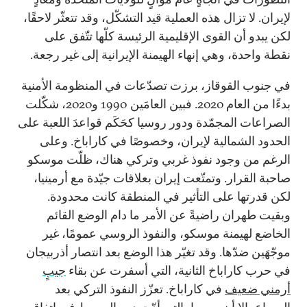
لإيران. لا تزال هذه العملية قيد التشكّل، وقد تتعثّر لاحقًا،
لكن يبدو أن القوى الإقليمية الرئيسة كلّها تتّفق على
نقطة واحدة، وهي إنهاء الهيمنة الإيرانية إلى غير رجعة.
في جنوب القوقاز، برزت تصدّعات في المنظومة الأمنية
بدءًا من العام 2020. فبين العامَين 1990 و2020، شكّلت
الصراعات المجمّدة ودور روسيا كحَكَم قواعدَ اللعبة على
الحدود الشمالية لإيران، وخصوصًا في كاراباخ. وعلى
الرغم من وجود نفوذ غربي وتركي هناك، ظلّت موسكو
صاحبة القرار. وتمتّعت إيران بعلاقات جيّدة مع أرمينيا،
لكن قدرتها على التأثير في المنطقة كانت محدودة.
وبقيت طهران راضيةً عن الأمر ما دام الوضع القائم
الخاضع لهيمنة موسكو، والنفوذ الروسي عمومًا، غير
موجّهَين ضدّها. وقد تغيّر هذا الوضع بعد انتصار أذربيجان
في حرب كاراباخ الثانية، التي أسفرت عن بقاء
جيبٍ
أرمني ضعيف
في كاراباخ. تعزّز النفوذ التركي بعد