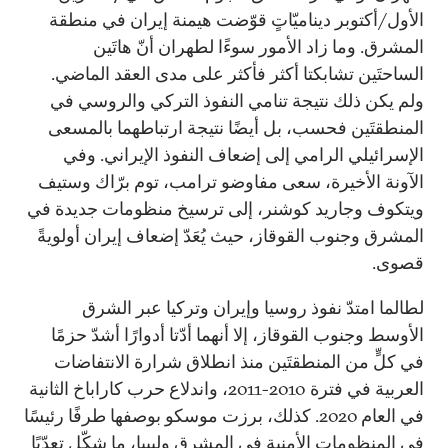
الأول/أكتوبر ديناميّاتٍ قوّضت هيمنة إيران في منطقة
المشرق. وما زاد الأمور سوءًا لطهران أنّ هاتَين
الساحتَين تشابكتا أكثر فأكثر على مدى العقد الماضي.
ولم يكن ذلك نتيجة تنامي النفوذ التركي والروسي في
المنطقتَين فحسب، بل أيضًا نتيجة ارتباطهما بالمسعى
الإسرائيلي الرامي إلى إضعاف النفوذ الإيراني. وفي
الآونة الأخيرة، سعى مفاوضو ترامب، توم برّاك وستيف
ويتكوف وجاريد كوشنر، إلى ترسيخ منظومات جديدة في
المشرق وجنوب القوقاز، حيث يُعَدّ إضعاف إيران أولويةً
قصوى.
لطالما امتدّ نفوذ روسيا وإيران وتركيا عبر الشرق
الأوسط وجنوب القوقاز، إلا أنهما أدّتا أدوارًا أشدّ حزمًا
في كلٍّ من المنطقتَين منذ انطلاق شرارة الانتفاضات
العربية في فترة 2010-2011، واندلاع حرب كاراباخ الثانية
في العام 2020. كذلك، برزت موسكو بوصفها طرفًا رئيسًا
في المنظومات الأمنية في المشرق وليبيا، ما شكّل تعدّيًا