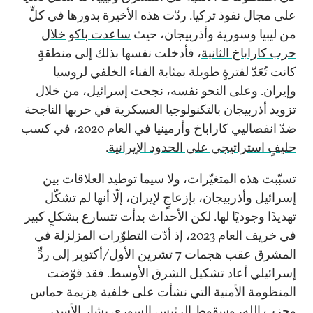
على مجال نفوذ تركيا. ردّت هذه الأخيرة بدورها في كلٍّ
من ليبيا وسورية وأذربيجان، حيث
ساعدت باكو خلال
حرب كاراباخ الثانية
، فأدخلت نفسها بذلك إلى منطقةٍ
كانت تُعَدّ لفترةٍ طويلة بمثابة الفناء الخلفي لروسيا
وإيران. وعلى النحو نفسه، نجحت إسرائيل، من خلال
تزويد أذربيجان
بالتكنولوجيا العسكرية
في حربها الناجحة
ضدّ انفصاليي كاراباخ وأرمينيا في العام 2020، في كسب
حليفٍ استراتيجي على الحدود الإيرانية
.
تسبّبت هذه المتغيّرات، ولا سيما توطيد العلاقات بين
إسرائيل وأذربيجان، بإزعاجٍ لإيران، إلّا أنها لم تشكّل
تهديدًا وجوديًا لها. لكن الأحداث بدأت تتسارع بشكلٍ كبير
في خريف العام 2023، إذ أدّت التطوّرات المزلزلة في
المشرق عقب هجمات 7 تشرين الأول/أكتوبر إلى ردٍّ
إسرائيلي أعاد تشكيل الشرق الأوسط. فقد قوّضت
المنظومة الأمنية التي نشأت على خلفية هزيمة حماس
وحزب الله، وسقوط الرئيس السوري بشار الأسد،