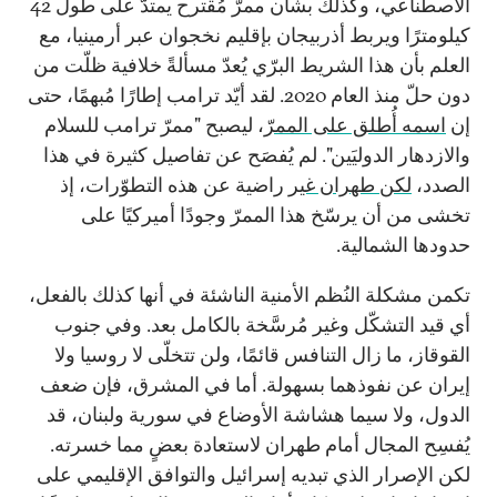
الاصطناعي، وكذلك بشأن ممرّ مُقترح يمتدّ على طول 42
كيلومترًا ويربط أذربيجان بإقليم نخجوان عبر أرمينيا، مع
العلم بأن هذا الشريط البرّي يُعدّ مسألةً خلافية ظلّت من
دون حلّ منذ العام 2020. لقد أيّد ترامب إطارًا مُبهمًا، حتى
إن
اسمه أُطلق على الممرّ
، ليصبح "ممرّ ترامب للسلام
والازدهار الدوليَين". لم يُفصَح عن تفاصيل كثيرة في هذا
الصدد،
لكن طهران غير
راضية عن هذه التطوّرات، إذ
تخشى من أن يرسّخ هذا الممرّ وجودًا أميركيًا على
حدودها الشمالية.
تكمن مشكلة النُظم الأمنية الناشئة في أنها كذلك بالفعل،
أي قيد التشكّل وغير مُرسَّخة بالكامل بعد. وفي جنوب
القوقاز، ما زال التنافس قائمًا، ولن تتخلّى لا روسيا ولا
إيران عن نفوذهما بسهولة. أما في المشرق، فإن ضعف
الدول، ولا سيما هشاشة الأوضاع في سورية ولبنان، قد
يُفسِح المجال أمام طهران لاستعادة بعضٍ مما خسرته.
لكن الإصرار الذي تبديه إسرائيل والتوافق الإقليمي على