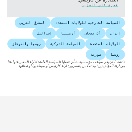
تعرف على المزيد
السياسة الخارجية للولايات المتحدة
المشرق العربي
إيران
أذربيجان
أرمينيا
إسرائيل
الولايات المتحدة
السياسة التركية
روسيا والقوقاز
روسيا
سورية
لا تتخذ كارنيغي مواقف مؤسسية بشأن قضايا السياسة العامة؛ الآراء المعبر عنها هنا
هي آراء المؤلف(ين) ولا تعكس بالضرورة آراء كارنيغي أو موظفيها أو أمنائها.