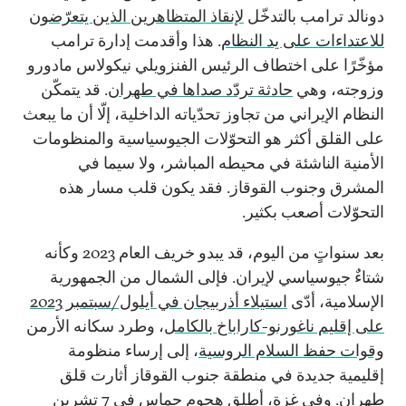
دونالد ترامب بالتدخّل
لإنقاذ المتظاهرين الذين يتعرّضون
للاعتداءات على يد النظام
. هذا وأقدمت إدارة ترامب
مؤخّرًا على اختطاف الرئيس الفنزويلي نيكولاس مادورو
وزوجته، وهي
حادثة تردّد صداها في طهران
. قد يتمكّن
النظام الإيراني من تجاوز تحدّياته الداخلية، إلّا أن ما يبعث
على القلق أكثر هو التحوّلات الجيوسياسية والمنظومات
الأمنية الناشئة في محيطه المباشر، ولا سيما في
المشرق وجنوب القوقاز. فقد يكون قلب مسار هذه
التحوّلات أصعب بكثير.
بعد سنواتٍ من اليوم، قد يبدو خريف العام 2023 وكأنه
شتاءٌ جيوسياسي لإيران. فإلى الشمال من الجمهورية
الإسلامية، أدّى
استيلاء أذربيجان في أيلول/سبتمبر 2023
على إقليم ناغورنو-كاراباخ بالكامل
، وطرد سكانه الأرمن
وقوات حفظ السلام الروسية
، إلى إرساء منظومة
إقليمية جديدة في منطقة جنوب القوقاز أثارت قلق
طهران. وفي غزة، أطلق هجوم حماس في 7 تشرين