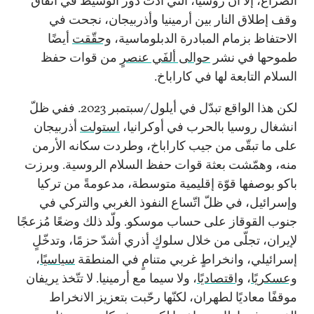
الصراع، إلا أن روسيا، التي أدّت دور الوسيط في اتفاق
وقف إطلاق النار بين أرمينيا وأذربيجان، نجحت في
الاحتفاظ بزمام المبادرة الدبلوماسية،
وحقّقت
أيضًا
طموحها في نشر
حوالى ألفَي عنصر
ٍ من قوات حفظ
السلام التابعة لها في كاراباخ.
لكن هذا الواقع تبدّل في أيلول/سبتمبر 2023. ففي ظلّ
انشغال روسيا بالحرب في أوكرانيا،
استولت
أذربيجان
على ما تبقّى من جيب كاراباخ، وطردت سكانه الأرمن
منه، وهمّشت بعثة قوات حفظ السلام الروسية. وبرزت
باكو بوصفها قوّة إقليمية متوسطة، مدعومةً من تركيا
وإسرائيل، في ظلّ اتّساع النفوذ الغربي والتركي في
جنوب القوقاز على حساب موسكو. ولّد ذلك وضعًا مُزعجًا
لإيران، تجلّى من خلال سلوكٍ أذري أشدّ حزمًا، وتدخّلٍ
إسرائيلي، وانخراطٍ غربي متنامٍ في المنطقة
سياسيًا
،
وعسكريًا
،
واقتصاديًا
، ولا سيما مع أرمينيا. لا تتّخذ يريفان
موقفًا معاديًا لطهران، لكنّها رحّبت بتعزيز الانخراط