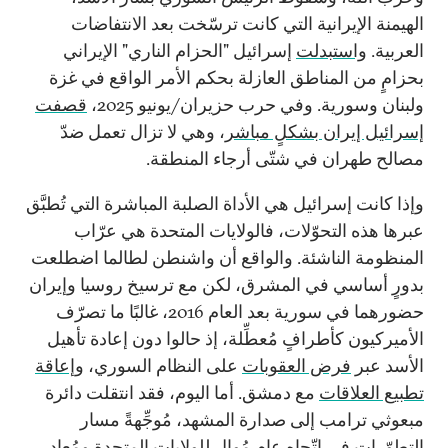
الهيمنة الإيرانية التي كانت ترسّخت بعد الانتفاضات
العربية.
واستبدلت
إسرائيل "الحزام الناري" الإيراني
بحزامٍ من المناطق العازلة بحكم الأمر الواقع في غزة
ولبنان وسورية. وفي حرب حزيران/يونيو 2025،
قصفت
إسرائيل إيران بشكلٍ مباشر
، وهي لا تزال تعمل ضدّ
مصالح طهران في شتّى أرجاء المنطقة.
وإذا كانت إسرائيل هي الأداة الصلبة المباشرة التي تُطبَّق
عبرها هذه التحوّلات، فالولايات المتحدة هي عرّاب
المنظومة الناشئة. والواقع أن واشنطن لطالما اضطلعت
بدورٍ أساسي في المشرق، لكن مع ترسيخ روسيا وإيران
حضورهما في سورية بعد العام 2016، غالبًا ما تصرّف
الأميركيون كأطرافٍ مُعطِّلة، إذ حالوا دون إعادة تأهيل
الأسد عبر
فرض العقوبات
على النظام السوري،
وإعاقة
تطبيع العلاقات
مع دمشق. أما اليوم، فقد انتقلت دائرة
مبعوثي ترامب إلى صدارة المشهد، مُوجِّهةً مسار
التطوّرات في اتّجاهٍ عام مُوالٍ للولايات المتحدة ومُعادٍ