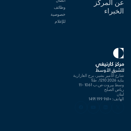
اتصال
عن المركز
وظائف
الخبراء
خصوصية
للإعلام
شارع الأمير بشير، برج العازارية
بناية 2026 1210، ط5
وسط بيروت ص.ب 1061 -11
رياض الصلح
لبنان
الهاتف: +961 199 1491