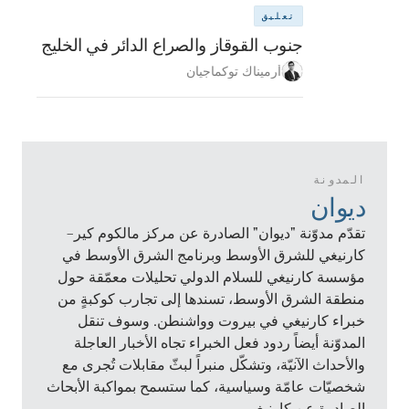
تعليق
جنوب القوقاز والصراع الدائر في الخليج
أرميناك توكماجيان
المدونة
ديوان
تقدّم مدوّنة "ديوان" الصادرة عن مركز مالكوم كير–
كارنيغي للشرق الأوسط وبرنامج الشرق الأوسط في
مؤسسة كارنيغي للسلام الدولي تحليلات معمّقة حول
منطقة الشرق الأوسط، تسندها إلى تجارب كوكبةٍ من
خبراء كارنيغي في بيروت وواشنطن. وسوف تنقل
المدوّنة أيضاً ردود فعل الخبراء تجاه الأخبار العاجلة
والأحداث الآنيّة، وتشكّل منبراً لبثّ مقابلات تُجرى مع
شخصيّات عامّة وسياسية، كما ستسمح بمواكبة الأبحاث
الصادرة عن كارنيغي.