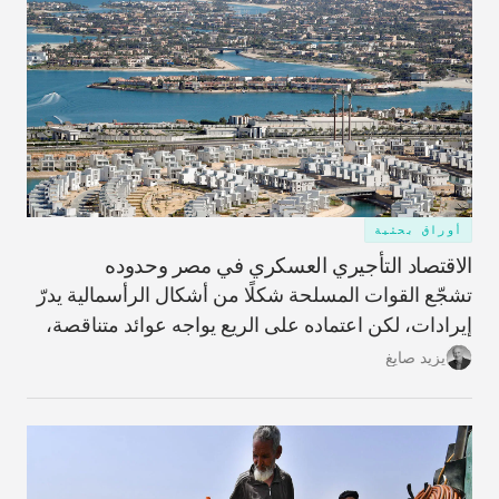
أوراق بحثية
الاقتصاد التأجيري العسكري في مصر وحدوده
تشجّع القوات المسلحة شكلًا من أشكال الرأسمالية يدرّ
إيرادات، لكن اعتماده على الريع يواجه عوائد متناقصة،
ما يحمّل البلاد تكاليف ضخمة غير قابلة للاسترداد وعوائد
يزيد صايغ
مؤجّلة، ويزيد اعتمادها على الاقتراض الخارجي.