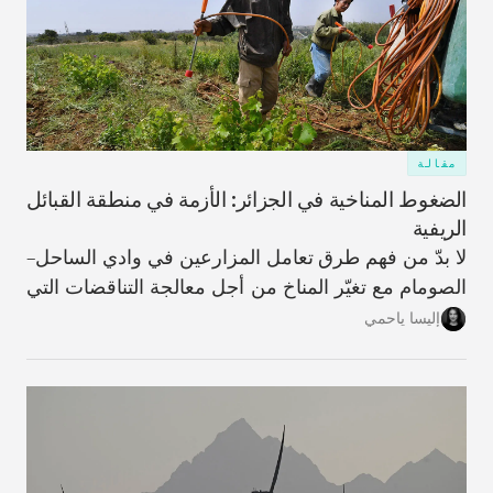
مقالة
الضغوط المناخية في الجزائر: الأزمة في منطقة القبائل
الريفية
لا بدّ من فهم طرق تعامل المزارعين في وادي الساحل–
الصومام مع تغيّر المناخ من أجل معالجة التناقضات التي
تؤدّي من خلالها عملية التكيّف، على المستويَين الفردي
إليسا ياحمي
والمؤسّسي، إلى زيادة تأثُّر المنطقة بالعوامل المناخية،
وتقويض النسيج الاجتماعي والهوية الزراعية اللذَين كانا
في يومٍ من الأيام سمةً مميّزة للحياة فيها.