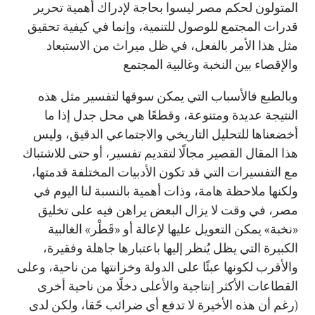
المتولون لحكم مصر ليسوا بحاجة لإدراك أهمية تحرير
قدرات المجتمع للوصول للتنمية، وإنما في كيفية تحقيق
مثل هذا الأمر بالفعل، في ظل ميراث من الاستبعاد
والإقصاء بين النخبة وغالبية المجتمع
وبالطبع فالأسباب التي يمكن سوقها لتفسير مثل هذه
النتيجة عديدة ومتنوعة، وقطعًا هي محل جدل إذا ما
أخضعناها للتحليل التاريخي والاجتماعي الدقيق، وليس
هذا المقال القصير مجالًا لتقديم تفسير، أو حتى للاشتباك
مع التفسيرات التي قد تكون الأدبيات المختلفة قدمتها،
ولكنها ملاحظة هامة، وذات أهمية بالنسبة لنا اليوم في
مصر، في وقت لا يزال البعض يراهن فيه على تخليق
«نخبة» يمكن التعويل عليها لإعالة أو «قَطْر» الغالبية
الكبيرة التي يظل يُنظر إليها باعتبارها جاهلة وفقيرة،
والأقرب لكونها عبئًا على الدولة وخزانتها من ناحية، وعلى
القطاعات الأكثر إنتاجية والأعلى دخلًا من ناحية أخرى
(رغم أن هذه الأخيرة لا تدفع أي ضرائب حًقا، ولكن لدى