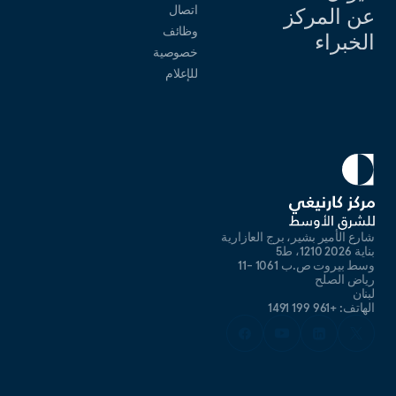
اتصال
عن المركز
وظائف
الخبراء
خصوصية
للإعلام
شارع الأمير بشير، برج العازارية
بناية 2026 1210، ط5
وسط بيروت ص.ب 1061 -11
رياض الصلح
لبنان
الهاتف: +961 199 1491