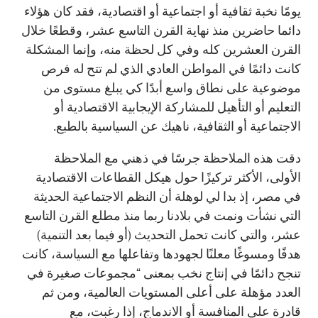
يومًا نخبة ثقافية أو اجتماعية أو اقتصادية، فقد كان هؤلاء
دائما حاضرين منذ نهاية القرن التاسع عشر، وقطعًا خلال
القرن العشرين كله وفي كل لحظة منه، وإنما المشكلة
كانت دائمًا في المواطن العادي الذي لم تتح له فرص
موضوعية على نطاق واسع أبدًا كي يبلغ مستوى من
التعليم أو التأهيل للمشاركة الإيجابية الاقتصادية أو
الاجتماعية أو الثقافية، ناهيك عن السياسية بالطبع.
دقت هذه الملاحظة جرسًا في ذهني مع الملاحظة
الأولى، الأكثر تركيزًا حول هيكل القطاعات الاقتصادية
في مصر، إذ بدا لي لوهلة أن النظم الاجتماعية الحديثة
التي نشأت ونمت في بلادنا ربما منذ مطلع القرن التاسع
عشر، والتي كانت تحمل التحديث (أو فيما بعد التنمية)
هدفًا ومسوغًا معلنًا لجهودها وتفاعلها مع السياسة، كانت
تنجح دائمًا في إنتاج نخب بمعنى “مجموعات صغيرة في
العدد مؤهلة على أعلى المستويات العالمية، ومن ثم
قادرة على المنافسة أو الاندماج، إذا رغبت، مع