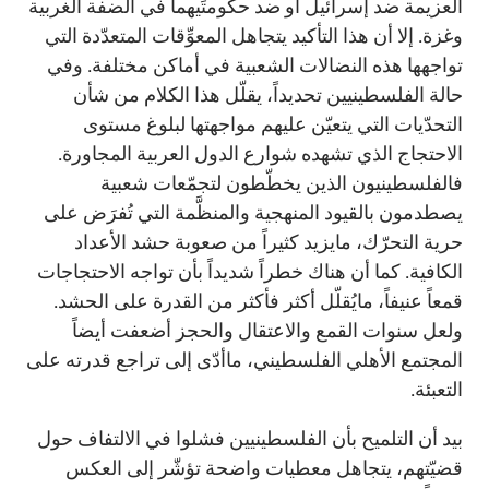
العزيمة ضد إسرائيل أو ضد حكومتَيهما في الضفة الغربية
وغزة. إلا أن هذا التأكيد يتجاهل المعوِّقات المتعدّدة التي
تواجهها هذه النضالات الشعبية في أماكن مختلفة. وفي
حالة الفلسطينيين تحديداً، يقلّل هذا الكلام من شأن
التحدّيات التي يتعيّن عليهم مواجهتها لبلوغ مستوى
الاحتجاج الذي تشهده شوارع الدول العربية المجاورة.
فالفلسطينيون الذين يخطّطون لتجمّعات شعبية
يصطدمون بالقيود المنهجية والمنظَّمة التي تُفرَض على
حرية التحرّك، مايزيد كثيراً من صعوبة حشد الأعداد
الكافية. كما أن هناك خطراً شديداً بأن تواجه الاحتجاجات
قمعاً عنيفاً، مايُقلّل أكثر فأكثر من القدرة على الحشد.
ولعل سنوات القمع والاعتقال والحجز أضعفت أيضاً
المجتمع الأهلي الفلسطيني، ماأدّى إلى تراجع قدرته على
التعبئة.
بيد أن التلميح بأن الفلسطينيين فشلوا في الالتفاف حول
قضيّتهم، يتجاهل معطيات واضحة تؤشّر إلى العكس