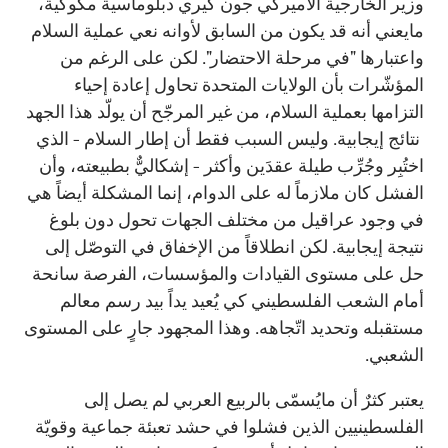
وزير الخارجية الأميركي جون كيري دبلوماسية مكّوكية،
مايعني أنه قد يكون من السابق لأوانه نعي عملية السلام
واعتبارها "في مرحلة الاحتضار". لكن على الرغم من
المؤشّرات بأن الولايات المتحدة تحاول إعادة إحياء
التزامها بعملية السلام، من غير المرجّح أن يولّد هذا الجهد
نتائج إيجابية. وليس السبب فقط أن إطار السلام - الذي
اختُبِر وجُرِّب طيلة عقدَين وأكثر - إشكاليٌّ بطبيعته، وأن
الفشل كان ملازماً له على الدوام، إنما المشكلة أيضاً هي
في وجود عراقيل من مختلف الجهات تحول دون بلوغ
نتيجة إيجابية. لكن انطلاقاً من الإخفاق في التوصّل إلى
حل على مستوى القيادات والمؤسسات، الفرصة سانحة
أمام الشعب الفلسطيني كي يُعيد يداً بيد رسم معالم
مستقبله وتحديد اتّجاهه. وهذا المجهود جارٍ على المستوى
الشعبي.
يعتبر كثرٌ أن مايُسمّى بالربيع العربي لم يصل إلى
الفلسطينيين الذين فشلوا في حشد تعبئة جماعية وقويّة