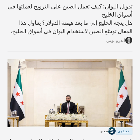
تدويل اليوان: كيف تعمل الصين على الترويج لعملتها في
أسواق الخليج
هل يتجه الخليج إلى ما بعد هيمنة الدولار؟ يتناول هذا
المقال توسّع الصين لاستخدام اليوان في أسواق الخليج،
وما الذي يعنيه ذلك لمستقبل النظام المالي الإقليمي،
أندرو بوني
ولماذا تبدو مسألة فك الارتباط بالدولار أكثر تعقيدًا مما
توحي به العناوين.
تعليق
صدى