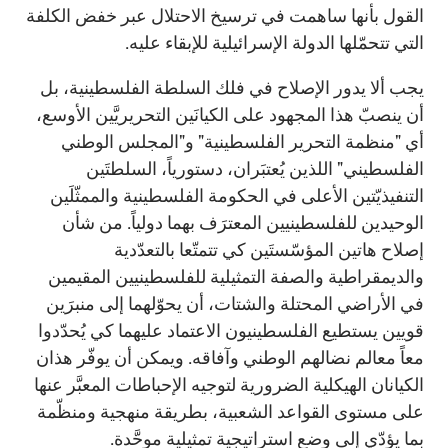
القول بأنها ساهمت في ترسيخ الاحتلال عبر خفض الكلفة
التي تتحمّلها الدولة الإسرائيلية للإبقاء عليه.
يجب ألا يدور الإصلاح في فلك السلطة الفلسطينية، بل
أن ينصبّ هذا المجهود على الكيانَين التحريريَّين الأوسع،
أي "منظمة التحرير الفلسطينية" و"المجلس الوطني
الفلسطيني" اللذين يُعتبَران، دستورياً، السلطتَين
التنفيذيّتين الأعلى في الحكومة الفلسطينية والممثّلَين
الوحيدين للفلسطينيين المعترَف بهما دولياً. من شأن
إصلاح هاتين المؤسّستَين كي تتمتّعا بالتعدّدية
والديمقراطية والصفة التمثيلية للفلسطينيين المقيمين
في الأراضي المحتلة والشتات، أن يحوّلهما إلى منبرَين
قويين يستطيع الفلسطينيون الاعتماد عليهما كي يُحدّدوا
معاً معالم نضالهم الوطني وآفاقه. ويمكن أن يوفّر هذان
الكيانان الهيكلية الضرورية لتوجيه الإحباطات المعبَّر عنها
على مستوى القواعد الشعبية، بطريقة منهجية ومنظّمة
بما يؤدّي إلى وضع استراتيجية تمثيلية موحَّدة.