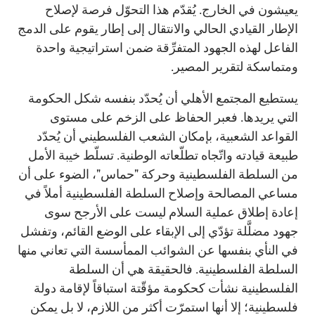
يعيشون في الخارج. يُقدّم هذا التحوّل فرصة لإصلاح
الإطار القيادي الحالي والانتقال إلى إطار يقوم على الدمج
الفاعل لهذه الجهود المتفرِّقة ضمن استراتيجية واحدة
ومتماسكة لتقرير المصير.
يستطيع المجتمع الأهلي أن يُحدّد بنفسه شكل الحكومة
التي يريدها. فعبر الحفاظ على الزخم على مستوى
القواعد الشعبية، بإمكان الشعب الفلسطيني أن يُحدّد
طبيعة قيادته واتّجاه تطلّعاته الوطنية. تسلّط خيبة الأمل
من السلطة الفلسطينية وحركة "حماس"، الضوء على أن
مساعي المصالحة وإصلاح السلطة الفلسطينية أملاً في
إعادة إطلاق عملية السلام ليست على الأرجح سوى
جهود مضلَّلة تؤدّي إلى الإبقاء على الوضع القائم، وتفشل
في النأي بنفسها عن الشوائب الممأسسة التي تعاني منها
السلطة الفلسطينية. فالحقيقة هي أن السلطة
الفلسطينية نشأت كحكومة مؤقّتة استباقاً لإقامة دولة
فلسطينية؛ إلا أنها استمرّت أكثر من اللازم، لا بل يمكن