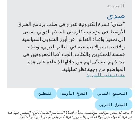
المدونة
صدى
"صدى" نشرة إلكترونية تندرج في صلب برنامج الشرق
الأوسط في مؤسسة كارنيغي للسلام الدولي. تسعى
إلى تحفيز وإغناء النقاش عن أبرز الشؤون السياسية
والاقتصادية والاجتماعية في العالم العربي، وتقدّم
فسحة للمفكرين والكتّاب، الجدد كما المعروفين في
مجالاتهم، يتسنّى لهم من خلالها الإضاءة على هذه
المواضيع من وجهة نظر تحليلية.
تعرف على المزيد
المجتمع المدني
الشرق الأوسط
فلسطين
المشرق العربي
لا تتخذ كارنيغي مواقف مؤسسية بشأن قضايا السياسة العامة؛ الآراء المعبر عنها هنا
هي آراء المؤلف(ين) ولا تعكس بالضرورة آراء كارنيغي أو موظفيها أو أمنائها.