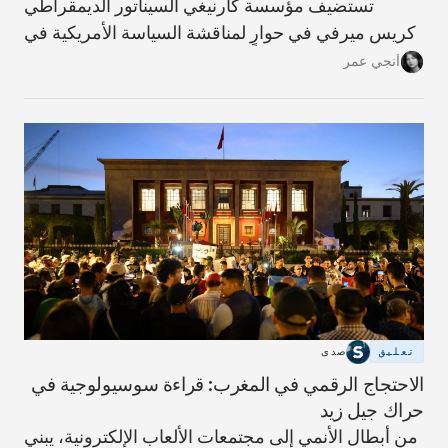
تستضيف مؤسسة كارنيغي السيناتور الديمقراطي
كريس ميرفي في حوارٍ لمناقشة السياسة الأمريكية في
الشرق الأوسط، محذرًا من أن الحرب على إيران خطأ
أنجي عمر
استراتيجي سيدفع المنطقة والعالم نحو مزيدٍ من
التصعيد.
تعليق
صدى
الاحتجاج الرقمي في المغرب: قراءة سوسيولوجية في
حراك جيل زيد
من أبطال الأنمي إلى مجتمعات الألعاب الإلكترونية، يبني