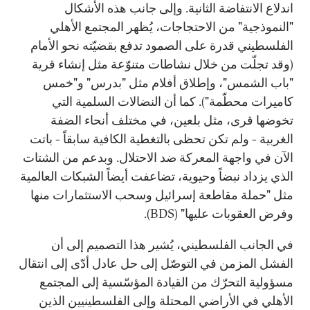
اندلاع الانتفاضة الثانية. وإلى جانب هذه الأشكال
"النموذجية" من الاحتجاجات، يُظهر المجتمع الأهلي
الفلسطيني قدرة على الصمود تدفع بقضيّته نحو الأمام
(وقد تجلّت من خلال نشاطات متنوّعة مثل إنشاء قرية
"باب الشمس"، وإطلاق أفلام مثل "بدرس" و"خمس
كاميرات محطّمة"). كما أن النضالات السلمية التي
تخوضها قرى، مثل بلعين، في مختلف أنحاء الضفة
الغربية - ولم تكن تحظى بالتغطية الكافية سابقاً - باتت
الآن في واجهة المعركة ضد الاحتلال. وبدعم من الشتات
الذي يزداد نبضاً وحيوية، تضاعفت أيضاً الشبكات العالمية
مثل "حملة مقاطعة إسرائيل وسحب الاستثمارات منها
وفرض العقوبات عليها" (BDS).
في الجانب الفلسطيني، يُشير هذا التصميم إلى أن
الفشل المزمن في التوصّل إلى حل عادل أدّى إلى انتقال
مسؤولية التحرّك من القيادة المؤسّسية إلى المجتمع
الأهلي في الأراضي المحتلة وإلى الفلسطينيين الذين