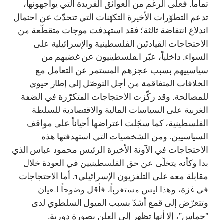
تماماً. فعلى الرغم من العوائق الفريدة التي يواجهونها،
تدعم التطوّرات الأخيرة التكهّنات التي تتحدّث عن احتمال
اندلاع انتفاضة ثالثة؛ فقد استهدفت موجات متقطّعة من
الاحتجاجات القيادتَين الفلسطينية والإسرائيلية على
السواء. داخلياً، عبّر الفلسطينيون عن غضبهم من
سياسييهم بسبب عجزهم المستمر عن التعامل مع
الخلافات المتفاقمة من أجل التوصّل إلى إطار حيوي
للمصالحة. وقد ركّزت الاحتجاجات المتكرّرة في الضفة
الغربية على السياسات المالية والاقتصادية للسلطة
الفلسطينية، كما سجّلت اعتراضها أحياناً على مواقف
السياسيين. ومن الشخصيات التي استهدفتها هذه
الاحتجاجات في الآونة الأخيرة الرئيس محمود عباس الذي
بدا وكأنه يتخلّى عن حق الفلسطينيين في العودة خلال
مقابلة معه على التلفزيون الإسرائيلي1. أما الاحتجاجات
في غزة، وهذا ليس مستغرباً، فأقل وضوحاً للعيان
وتتعرّض إلى قمع أشدّ بسبب الميول السلطوي لدى
"حماس"، إلا أنها تظهر إلى العلن بصورة دورية.