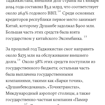
Таджикистана, внешний долг страны на 1 января
2024 года составлял $3,2 млрд, что соответствует
14
около 26,9% годового ВВП.
Среди основных
кредиторов республики первое место занимает
Китай, которому Душанбе задолжал $900 млн.
Большая часть этих средств была взята
15
государством у китайского Эксимбанка.
За прошлый год Таджикистан смог направить
около $275 млн на обслуживание внешнего
16
долга.
Около 58% этих средств поступили из
государственного бюджета; остальная часть
была выплачена государственными
компаниями, такими как «Барки точик»,
«Душанбеводоканал», «Точиктрансгаз»,
Международный аэропорт столицы, а также
государственно-частная компания «Памир
17