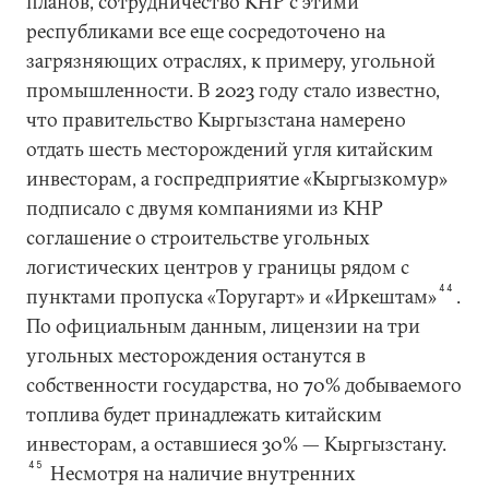
планов, сотрудничество КНР с этими
республиками все еще сосредоточено на
загрязняющих отраслях, к примеру, угольной
промышленности. В 2023 году стало известно,
что правительство Кыргызстана намерено
отдать шесть месторождений угля китайским
инвесторам, а госпредприятие «Кыргызкомур»
подписало с двумя компаниями из КНР
соглашение о строительстве угольных
логистических центров у границы рядом с
44
пунктами пропуска «Торугарт» и «Иркештам»
.
По официальным данным, лицензии на три
угольных месторождения останутся в
собственности государства, но 70% добываемого
топлива будет принадлежать китайским
инвесторам, а оставшиеся 30% — Кыргызстану.
45
Несмотря на наличие внутренних