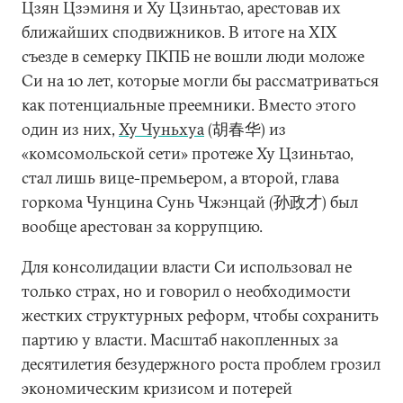
Цзян Цзэминя и Ху Цзиньтао, арестовав их
ближайших сподвижников. В итоге на XIX
съезде в семерку ПКПБ не вошли люди моложе
Си на 10 лет, которые могли бы рассматриваться
как потенциальные преемники. Вместо этого
один из них,
Ху Чуньхуа
(胡春华) из
«комсомольской сети» протеже Ху Цзиньтао,
стал лишь вице-премьером, а второй, глава
горкома Чунцина Сунь Чжэнцай (孙政才) был
вообще арестован за коррупцию.
Для консолидации власти Си использовал не
только страх, но и говорил о необходимости
жестких структурных реформ, чтобы сохранить
партию у власти. Масштаб накопленных за
десятилетия безудержного роста проблем грозил
экономическим кризисом и потерей