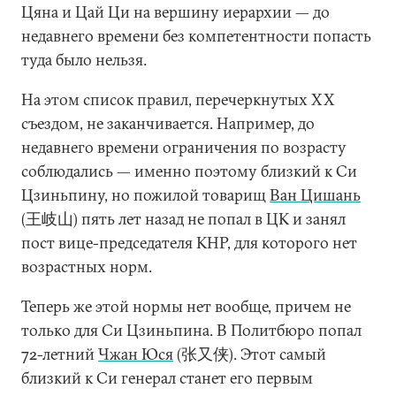
Цяна и Цай Ци на вершину иерархии — до
недавнего времени без компетентности попасть
туда было нельзя.
На этом список правил, перечеркнутых ХХ
съездом, не заканчивается. Например, до
недавнего времени ограничения по возрасту
соблюдались — именно поэтому близкий к Си
Цзиньпину, но пожилой товарищ
Ван Цишань
(王岐山) пять лет назад не попал в ЦК и занял
пост вице-председателя КНР, для которого нет
возрастных норм.
Теперь же этой нормы нет вообще, причем не
только для Си Цзиньпина. В Политбюро попал
72-летний
Чжан Юся
(张又侠). Этот самый
близкий к Си генерал станет его первым