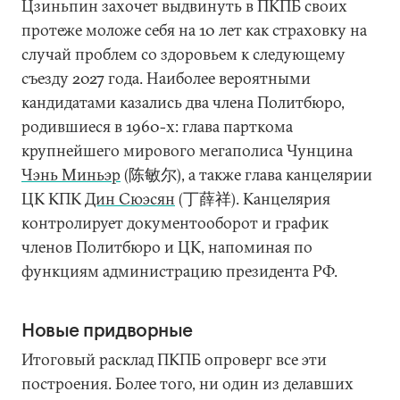
Цзиньпин захочет выдвинуть в ПКПБ своих
протеже моложе себя на 10 лет как страховку на
случай проблем со здоровьем к следующему
съезду 2027 года. Наиболее вероятными
кандидатами казались два члена Политбюро,
родившиеся в 1960-х: глава парткома
крупнейшего мирового мегаполиса Чунцина
Чэнь Миньэр
(陈敏尔), а также глава канцелярии
ЦК КПК
Дин Сюэсян
(丁薛祥). Канцелярия
контролирует документооборот и график
членов Политбюро и ЦК, напоминая по
функциям администрацию президента РФ.
Новые придворные
Итоговый расклад ПКПБ опроверг все эти
построения. Более того, ни один из делавших