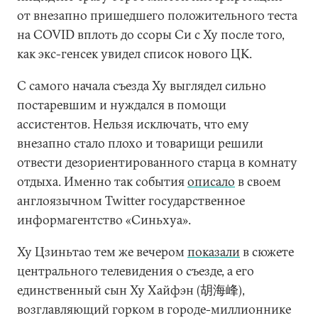
от внезапно пришедшего положительного теста
на COVID вплоть до ссоры Си с Ху после того,
как экс-генсек увидел список нового ЦК.
С самого начала съезда Ху выглядел сильно
постаревшим и нуждался в помощи
ассистентов. Нельзя исключать, что ему
внезапно стало плохо и товарищи решили
отвести дезориентированного старца в комнату
отдыха. Именно так события
описало
в своем
англоязычном Twitter государственное
информагентство «Синьхуа».
Ху Цзиньтао тем же вечером
показали
в сюжете
центрального телевидения о съезде, а его
единственный сын Ху Хайфэн (胡海峰),
возглавляющий горком в городе-миллионнике