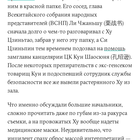
ним в красной папке. Его сосед, глава
Всекитайского собрания народных
представителей (ВСНП) Ли Чжаньшу (栗战书)
сначала долго о чем-то разговаривал с Ху
Цзиньтао, забрав у него эту папку, а Си
Цзиньпин тем временем подозвал на
помощь
замглавы канцелярии ЦК Кун Шаосюня (孔绍逊).
После некоторых препирательств с экс-генсеком
товарищ Кун и подоспевший сотрудник службы
безопасности все же вывели растерянного Ху из
зала.
Что именно обсуждали большие начальники,
сложно прочитать даже по губам из-за ракурса
съемки, а на провожатых Ху вообще надеты
медицинские маски. Неудивительно, что
инцидент сразу оброс массой интерпретаций —