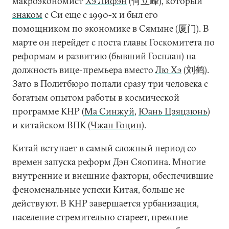
макроэкономист
Хэ Лифэн
(何立峰), который
знаком
с Си еще с 1990-х и был его
помощником по экономике в Сямыне (厦门). В
марте он перейдет с поста главы Госкомитета по
реформам и развитию (бывший Госплан) на
должность вице-премьера вместо
Лю Хэ
(刘鹤).
Зато в Политбюро попали сразу три человека с
богатым опытом работы в космической
программе КНР (
Ма Синжуй
,
Юань Цзяцзюнь
)
и китайском ВПК (
Чжан Гоцин
).
Китай вступает в самый сложный период со
времен запуска реформ Дэн Сяопина. Многие
внутренние и внешние факторы, обеспечившие
феноменальные успехи Китая, больше не
действуют. В КНР завершается урбанизация,
население стремительно стареет, прежние