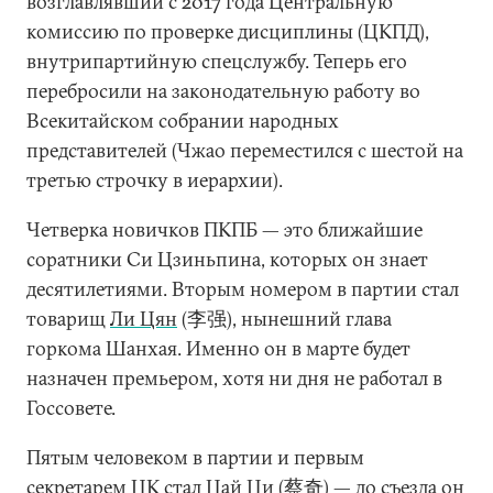
возглавлявший с 2017 года Центральную
комиссию по проверке дисциплины (ЦКПД),
внутрипартийную спецслужбу. Теперь его
перебросили на законодательную работу во
Всекитайском собрании народных
представителей (Чжао переместился с шестой на
третью строчку в иерархии).
Четверка новичков ПКПБ — это ближайшие
соратники Си Цзиньпина, которых он знает
десятилетиями. Вторым номером в партии стал
товарищ
Ли Цян
(李强), нынешний глава
горкома Шанхая. Именно он в марте будет
назначен премьером, хотя ни дня не работал в
Госсовете.
Пятым человеком в партии и первым
секретарем ЦК стал
Цай Ци
(蔡奇) — до съезда он