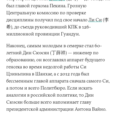
был главой горкома Пекина. Грозную
Центральную комиссию по проверке
дисциплины получил под свое начало
Ли Си
(李
希), до съезда руководивший КПК в 126-
миллионной провинции Гуандун.
Наконец, самым молодым в семерке стал 60-
летний Дин Сюэсян (丁薛祥) — инженер по
образованию, он возглавлял аппарат будущего
генсека во время недолгой работы Си
Цзиньпина в Шанхае, а с 2012 года был
бессменным главой аппарата сначала самого Си,
а потом и всего Политбюро. Если искать
аналогии в российской политике, то Дин
Сюэсян больше всего напоминает главу
президентской администрации Антона Вайно.