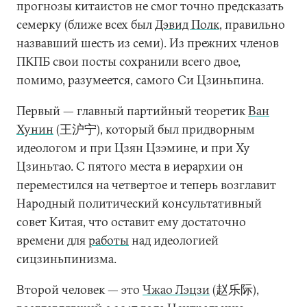
прогнозы китаистов не смог точно предсказать
семерку (ближе всех был
Дэвид Полк
, правильно
назвавший шесть из семи). Из прежних членов
ПКПБ свои посты сохранили всего двое,
помимо, разумеется, самого Си Цзиньпина.
Первый — главный партийный теоретик
Ван
Хунин
(王沪宁), который был придворным
идеологом и при Цзян Цзэмине, и при Ху
Цзиньтао. С пятого места в иерархии он
переместился на четвертое и теперь возглавит
Народный политический консультативный
совет Китая, что оставит ему достаточно
времени для
работы
над идеологией
сицзиньпинизма.
Второй человек — это
Чжао Лэцзи
(赵乐际),