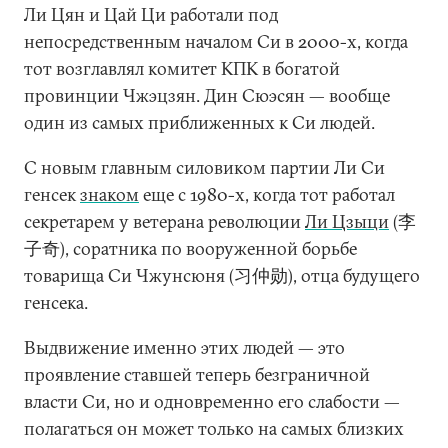
Ли Цян и Цай Ци работали под
непосредственным началом Си в 2000-х, когда
тот возглавлял комитет КПК в богатой
провинции Чжэцзян. Дин Сюэсян — вообще
один из самых приближенных к Си людей.
С новым главным силовиком партии Ли Си
генсек
знаком
еще с 1980-х, когда тот работал
секретарем у ветерана революции
Ли Цзыци
(李
子奇), соратника по вооруженной борьбе
товарища Си Чжунсюня (习仲勋), отца будущего
генсека.
Выдвижение именно этих людей — это
проявление ставшей теперь безграничной
власти Си, но и одновременно его слабости —
полагаться он может только на самых близких