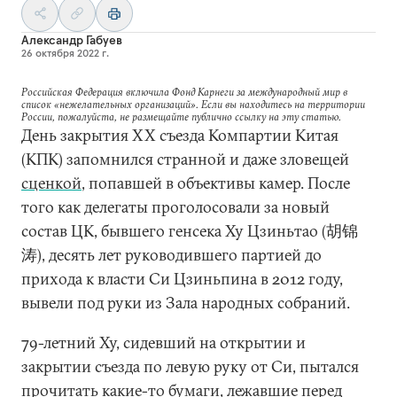
Александр Габуев
26 октября 2022 г.
Российская Федерация включила Фонд Карнеги за международный мир в
список «нежелательных организаций». Если вы находитесь на территории
России, пожалуйста, не размещайте публично ссылку на эту статью.
День закрытия ХХ съезда Компартии Китая
(КПК) запомнился странной и даже зловещей
сценкой
, попавшей в объективы камер. После
того как делегаты проголосовали за новый
состав ЦК, бывшего генсека Ху Цзиньтао (胡锦
涛), десять лет руководившего партией до
прихода к власти Си Цзиньпина в 2012 году,
вывели под руки из Зала народных собраний.
79-летний Ху, сидевший на открытии и
закрытии съезда по левую руку от Си, пытался
прочитать
какие-то бумаги, лежавшие перед