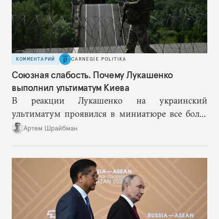
КОММЕНТАРИЙ
CARNEGIE POLITIKA
Союзная слабость. Почему Лукашенко
выполнил ультиматум Киева
В реакции Лукашенко на украинский
ультиматум проявился в миниатюре все более
вероятный сценарий будущего, где Минск все
Артем Шрайбман
активнее балансирует между разными центрами
силы, чтобы снизить риски для себя, раз
надежность России как гаранта слабеет.