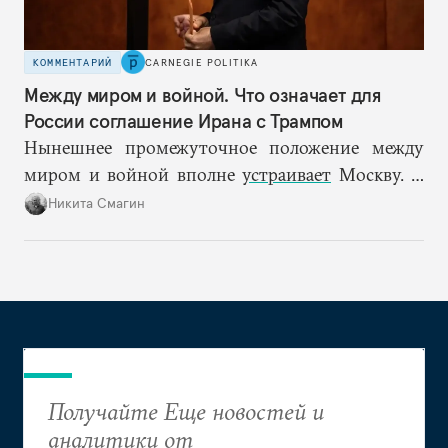
КОММЕНТАРИЙ
CARNEGIE POLITIKA
Между миром и войной. Что означает для
России соглашение Ирана с Трампом
Нынешнее промежуточное положение между
миром и войной вполне
устраивает
Москву. С
одной стороны, сохранение нестабильности в
Никита Смагин
Персидском заливе не дает ценам на нефть
пойти вниз. С другой — конфликт не
перерастает в масштабную войну, которая могла
бы угрожать другим интересам РФ.
Получайте Еще новостей и
аналитики от