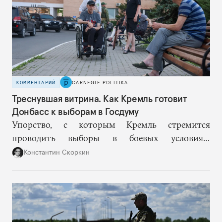
КОММЕНТАРИЙ
CARNEGIE POLITIKA
Треснувшая витрина. Как Кремль готовит
Донбасс к выборам в Госдуму
Упорство, с которым Кремль стремится
проводить выборы в боевых условиях,
основывается на избранной им стратегии
Константин Скоркин
нормализации войны. Но чем дальше, тем
больше этот подход превращается в стратегию
самообмана, когда пропагандистская картинка
все сильнее отстает от реальности.