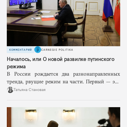
КОММЕНТАРИЙ
CARNEGIE POLITIKA
Началось, или О новой развилке путинского
режима
В России рождается два разнонаправленных
тренда, рвущие режим на части. Первый — это
путинская логика войны, где эскалация влечет за
Татьяна Становая
собой еще большую эскалацию, второй — запрос
на перемены, на реалистичную оценку
возможностей, на компетентность в принятии
решений и адекватное целеполагание.