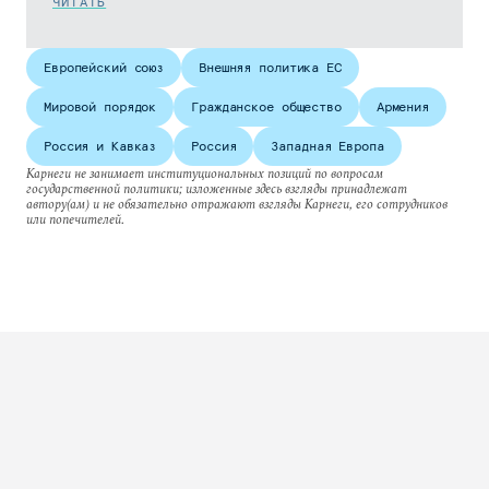
ЧИТАТЬ
Европейский союз
Внешняя политика ЕС
Мировой порядок
Гражданское общество
Армения
Россия и Кавказ
Россия
Западная Европа
Карнеги не занимает институциональных позиций по вопросам
государственной политики; изложенные здесь взгляды принадлежат
автору(ам) и не обязательно отражают взгляды Карнеги, его сотрудников
или попечителей.