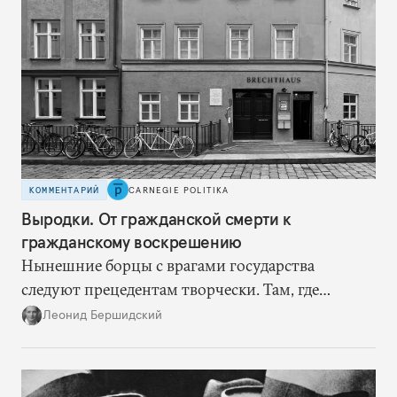
КОММЕНТАРИЙ
CARNEGIE POLITIKA
Выродки. От гражданской смерти к
гражданскому воскрешению
Нынешние борцы с врагами государства
следуют прецедентам творчески. Там, где
нацисты торопились в революционном угаре,
Леонид Бершидский
эти работают вдумчиво, давая «подопытным»
врагам время приспособиться к предыдущим
сериям ограничений и перекрывая вскрывшиеся