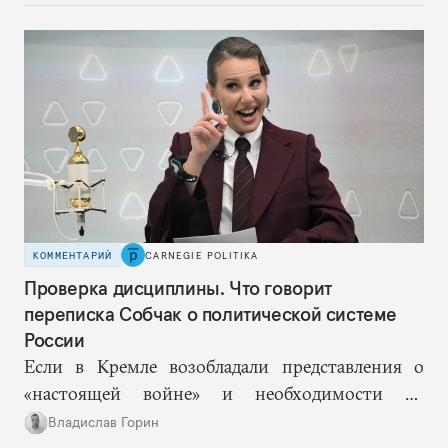
на перемены, на реалистичную оценку
возможностей, на компетентность в принятии
решений и адекватное целеполагание.
КОММЕНТАРИЙ
CARNEGIE POLITIKA
Проверка дисциплины. Что говорит
переписка Собчак о политической системе
России
Если в Кремле возобладали представления о
«настоящей войне» и необходимости не
допустить «раскола в обществе», то Ксения
Владислав Горин
Собчак оказывается в рискованном положении