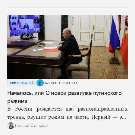
КОММЕНТАРИЙ
CARNEGIE POLITIKA
Началось, или О новой развилке путинского
режима
В России рождается два разнонаправленных
тренда, рвущие режим на части. Первый — это
путинская логика войны, где эскалация влечет за
Татьяна Становая
собой еще большую эскалацию, второй — запрос