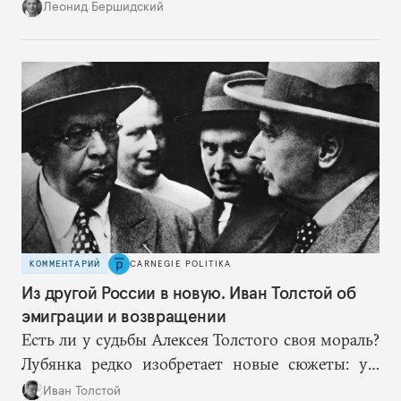
нацисты торопились в революционном угаре,
Леонид Бершидский
эти работают вдумчиво, давая «подопытным»
врагам время приспособиться к предыдущим
сериям ограничений и перекрывая вскрывшиеся
в процессе лазейки.
КОММЕНТАРИЙ
CARNEGIE POLITIKA
Из другой России в новую. Иван Толстой об
эмиграции и возвращении
Есть ли у судьбы Алексея Толстого своя мораль?
Лубянка редко изобретает новые сюжеты: уж
больно хорошо срабатывают старые.
Иван Толстой