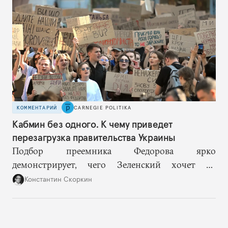
возможностей, на компетентность в принятии
решений и адекватное целеполагание.
КОММЕНТАРИЙ
CARNEGIE POLITIKA
Кабмин без одного. К чему приведет
перезагрузка правительства Украины
Подбор преемника Федорова ярко
демонстрирует, чего Зеленский хочет от
высшего военного руководства: продолжить
Константин Скоркин
удачную военную стратегию, но без
выращивания политического конкурента.