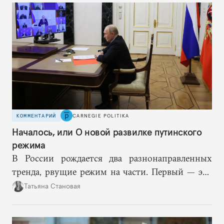
КОММЕНТАРИЙ
CARNEGIE POLITIKA
Началось, или О новой развилке путинского
режима
В России рождается два разнонаправленных
тренда, рвущие режим на части. Первый — это
путинская логика войны, где эскалация влечет за
Татьяна Становая
собой еще большую эскалацию, второй — запрос
на перемены, на реалистичную оценку