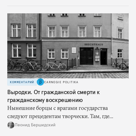
теперь такой страховки нет. Наоборот, сама
Россия стала причиной дефицита.
КОММЕНТАРИЙ
CARNEGIE POLITIKA
Выродки. От гражданской смерти к
гражданскому воскрешению
Нынешние борцы с врагами государства
следуют прецедентам творчески. Там, где
нацисты торопились в революционном угаре,
Леонид Бершидский
эти работают вдумчиво, давая «подопытным»