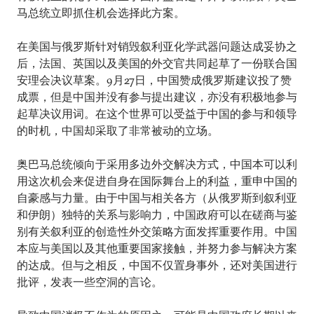
马总统立即抓住机会选择此方案。
在美国与俄罗斯针对销毁叙利亚化学武器问题达成妥协之
后，法国、英国以及美国的外交官共同起草了一份联合国
安理会决议草案。9月27日，中国赞成俄罗斯建议投了赞
成票，但是中国并没有参与提出建议，亦没有积极地参与
起草决议用词。在这个世界可以受益于中国的参与和领导
的时机，中国却采取了非常被动的立场。
奥巴马总统倾向于采用多边外交解决方式，中国本可以利
用这次机会来促进自身在国际舞台上的利益，重申中国的
自豪感与力量。由于中国与相关各方（从俄罗斯到叙利亚
和伊朗）独特的关系与影响力，中国政府可以在磋商与鉴
别有关叙利亚的创造性外交策略方面发挥重要作用。中国
本应与美国以及其他重要国家接触，并努力参与解决方案
的达成。但与之相反，中国不仅置身事外，还对美国进行
批评，发表一些空洞的言论。