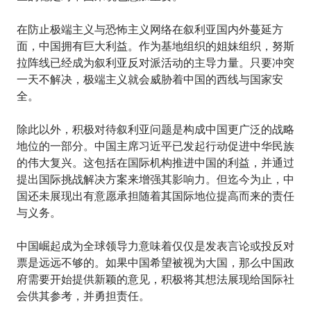
在防止极端主义与恐怖主义网络在叙利亚国内外蔓延方
面，中国拥有巨大利益。作为基地组织的姐妹组织，努斯
拉阵线已经成为叙利亚反对派活动的主导力量。只要冲突
一天不解决，极端主义就会威胁着中国的西线与国家安
全。
除此以外，积极对待叙利亚问题是构成中国更广泛的战略
地位的一部分。中国主席习近平已发起行动促进中华民族
的伟大复兴。这包括在国际机构推进中国的利益，并通过
提出国际挑战解决方案来增强其影响力。但迄今为止，中
国还未展现出有意愿承担随着其国际地位提高而来的责任
与义务。
中国崛起成为全球领导力意味着仅仅是发表言论或投反对
票是远远不够的。如果中国希望被视为大国，那么中国政
府需要开始提供新颖的意见，积极将其想法展现给国际社
会供其参考，并勇担责任。