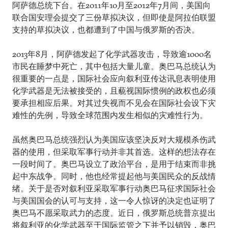
阿萨德总统下台。在2011年10月至2012年7月间，美国向
联合国安理会提交了三份草拟决议，但即使是阿拉伯联盟
支持的草拟决议，也都遭到了中国与俄罗斯的否决。
2013年8月，阿萨德发起了化学武器攻击，导致逾1000名
市民在睡梦中死亡，其中包括大量儿童。奥巴马总统认为
很重要的一点是，国际社会应向叙利亚传达讯息表明使用
化学武器是无法被接受的，且藐视国际惯例的政权也必须
要承担相应后果。对其过失视而不见会在国际社会设下灾
难性的先例，导致全球范围内发生相似的灾难性行为。
虽然奥巴马总统强烈认为美国应该坚决反对大规模杀伤武
器的使用，但采取军事行动并非其首选。这样的想法存在
一段时间了。奥巴马设立了政治平台，是用于结束而非挑
起中东战争。同时，他也经常提起他与美国民众的反战情
绪。关于是否对叙利亚采取军事行动奥巴马征求国际社会
与美国国会的认可与支持，这一令人惊讶的决定也证明了
奥巴马不愿采取武力的态度。近日，俄罗斯总统普京提出
将叙利亚的化学武器至于国际监管之下并予以销毁，奥巴