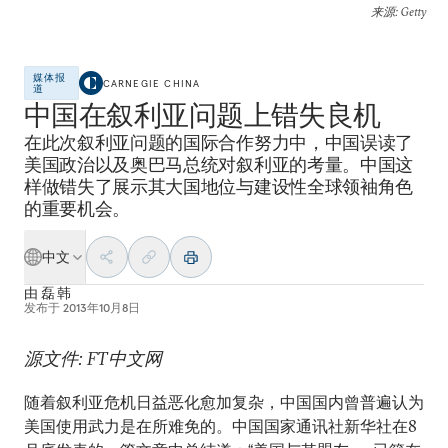
来源
: Getty
媒体报
CARNEGIE CHINA
道
中国在叙利亚问题上错失良机
在此次叙利亚问题的国际合作努力中，中国误读了
美国政治以及奥巴马总统对叙利亚的考量。中国这
样做错失了展示其大国地位与建设性全球领袖角色
的重要机会。
中文
由
磊 韩
发布于
2013年10月8日
源文件: FT中文网
随着叙利亚危机日益恶化愈加复杂，中国国内曾普遍认为
美国使用武力是在所难免的。中国国家通讯社新华社在8