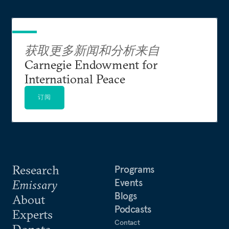
获取更多新闻和分析来自
Carnegie Endowment for
International Peace
订阅
Research
Programs
Events
Emissary
Blogs
About
Podcasts
Experts
Contact
Donate