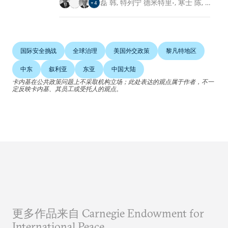
磊 韩
,
特列宁 德米特里•
,
寒士 陈
,
…
+
4
国际安全挑战
全球治理
美国外交政策
黎凡特地区
中东
叙利亚
东亚
中国大陆
卡内基在公共政策问题上不采取机构立场；此处表达的观点属于作者，不一
定反映卡内基、其员工或受托人的观点。
更多作品来自 Carnegie Endowment for
International Peace