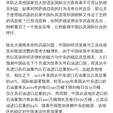
并防止其他国家也大胆违反国际法方面有着不可否认的相
关利益。如果对阿萨德总统的行为没有任何反应，那么关
于使用核武器的后果中国向其流氓邻国朝鲜又传达了怎样
的讯息呢？已有消息称，在阿萨德采用化学武器攻击后，
朝鲜重启了一个核反应堆，公然藐视中国以及国际社会的
呼吁。
除去大规模杀伤性武器问题，中国的经济发展与工业化使
其对能源消费的需求大幅增长。由于中国依靠中东能源，
所以其保持经济增长的能力与中东的稳定息息相关。人们
预测中国会在下个月成为世界头号石油进口国，而其从中
东进口的石油量约占石油进口总量的60%，远超其他地
区。相比之下，2011年美国从中东进口石油量仅占其总量
的26%。国际能源署预测，时至2035年美国从中东进口的
石油量将从2011年的每日190万桶下降到每日仅10万桶，
仅占其石油进口总量的3%。而同期，中国从该地区进口的
石油量预计将从每日290万桶增长至每日670万桶，占其石
油进口总量的54%。随着中国愈加依赖中东的能源，该地
区的稳定对中国来说也愈加重要。