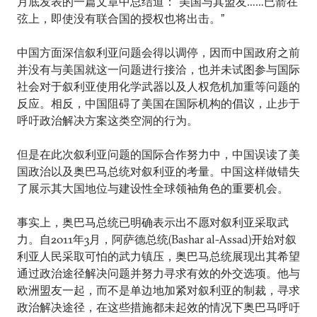
月底发表的一篇文章中总结道：“美国与其盟友……已箭在
弦上，即使没有联合国的授权也将出击。”
中国方面深信叙利亚问题会得以调停，因而中国政府之前
并没有与美国就这一问题进行接洽，也并未试图参与国际
社会对于叙利亚使用化学武器以及人权危机加重等问题的
反应。相反，中国阻碍了美国在国际机构的倡议，止步于
呼吁政治解决方案这类空洞的行为。
但是在此次叙利亚问题的国际合作努力中，中国误读了美
国政治以及奥巴马总统对叙利亚的考量。中国这样做错失
了展示其大国地位与建设性全球领袖角色的重要机会。
事实上，奥巴马总统已明确表示出不愿对叙利亚采取武
力。自2011年3月，阿萨德总统(Bashar al-Assad)开始对叙
利亚人民采取可怕的武力镇压，奥巴马总统展现出其希望
通过政治途径解决问题并努力寻求有效的外交选项。他与
欧洲盟友一起，而不是单边地加紧对叙利亚的制裁，寻求
政治解决途径，在这些措施都未起效的情况下奥巴马呼吁