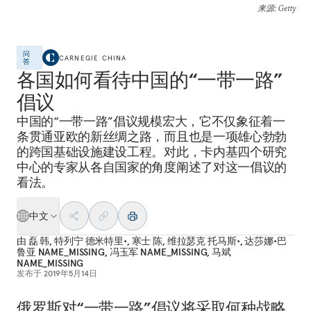
来源
: Getty
问
CARNEGIE CHINA
答
各国如何看待中国的“一带一路”
倡议
中国的“一带一路”倡议规模宏大，它不仅象征着一
条贯通亚欧的新丝绸之路，而且也是一项雄心勃勃
的跨国基础设施建设工程。对此，卡内基四个研究
中心的专家从各自国家的角度阐述了对这一倡议的
看法。
中文
由
磊 韩
,
特列宁 德米特里•
,
寒士 陈
,
维拉瑟克 托马斯•
,
达莎娜•巴
鲁亚 NAME_MISSING
,
冯玉军 NAME_MISSING
,
马斌
NAME_MISSING
发布于
2019年5月14日
俄罗斯对“一带一路”倡议将采取何种战略