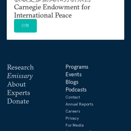
Carnegie Endowment for
International Peace
订阅
Research
Programs
Events
Emissary
Blogs
About
Podcasts
Experts
Contact
Donate
Annual Reports
Careers
Privacy
For Media