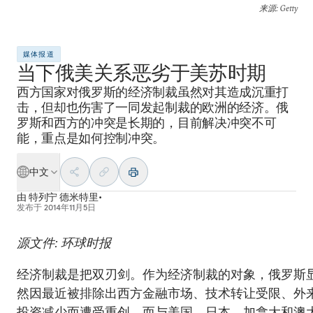
来源
: Getty
媒体报道
当下俄美关系恶劣于美苏时期
西方国家对俄罗斯的经济制裁虽然对其造成沉重打
击，但却也伤害了一同发起制裁的欧洲的经济。俄
罗斯和西方的冲突是长期的，目前解决冲突不可
能，重点是如何控制冲突。
中文
由
特列宁 德米特里•
发布于
2014年11月5日
源文件: 环球时报
经济制裁是把双刃剑。作为经济制裁的对象，俄罗斯
然因最近被排除出西方金融市场、技术转让受限、外
投资减少而遭受重创。而与美国、日本、加拿大和澳