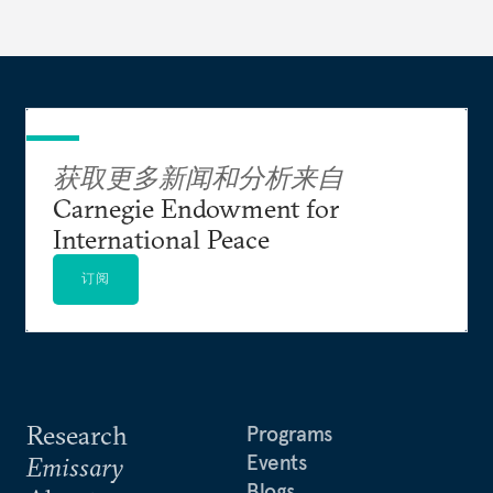
获取更多新闻和分析来自
Carnegie Endowment for
International Peace
订阅
Research
Programs
Events
Emissary
Blogs