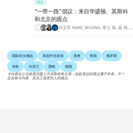
论文
“一带一路”倡议：来自华盛顿、莫斯科
和北京的观点
冯玉军 NAME_MISSING
,
寒士 陈
,
磊 韩
,
…
+
2
国际安全挑战
美国外交政策
美洲
美国
俄罗斯
东欧
乌克兰
西欧
德国
卡内基在公共政策问题上不采取机构立场；此处表达的观点属于作者，不一
定反映卡内基、其员工或受托人的观点。