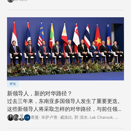
评论
新领导人，新的对华路径？
过去三年来，东南亚多国领导人发生了重要更迭。
这些新领导人将采取怎样的对华路径，与前任领导
人有何不同？
查曼· 米萨卢查· 威洛比
,
郭 清水
,
Lak Chansok
,
…
+
4