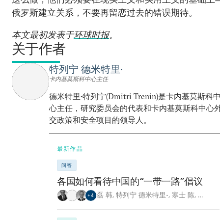
俄罗斯建立关系，不要再留恋过去的错误期待。
本文最初发表于
环球时报
。
关于作者
特列宁 德米特里•
卡内基莫斯科中心主任
德米特里•特列宁(Dmitri Trenin)是卡内基莫斯科
心主任，研究委员会的代表和卡内基莫斯科中心
交政策和安全项目的领导人。
最新作品
问答
各国如何看待中国的“一带一路”倡议
磊 韩
,
特列宁 德米特里•
,
寒士 陈
,
…
+
4