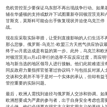
危机管控至少要保证乌东部不再出现战争行动。如果
辅在华盛顿的支持或默许下试图重新夺回顿涅茨克和
甘斯克，莫斯科可能会出手恢复现状并迫使乌克兰停
战。
现在应采取实际举措，让受到直接影响的人们生活不
那么悲惨。俄罗斯-乌克兰-欧盟三方天然气供应协议
终于10月底达成是有益的第一步。此外，乌克兰和欧
对顿涅茨克11月2日举行的选举不应反应过度，而应明
地与新当选的地区领导人进行接触。他们此前难道没
同反政府力量指挥官签署过协议吗？与包括反对派人
交谈和交易并不等于是对一个实体的承认，但却有益
管控重要的实际问题。
最后，欧洲人需找到途径与俄罗斯人交涉和协调。如
欧洲想要成为严肃的参与者，出于自身安全考虑也需
这么做，他们必须要在现实主义和实用主义的基础上