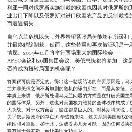
利亚一同对俄罗斯实施制裁的欧盟也因其对俄罗斯的
业出口下降以及俄罗斯对进口欧盟农产品的反制裁措
而遭遇损失
自乌克兰危机以来，外界希望紧张局势能够有所缓和
并最终解除制裁。然而，这些希冀却再次被证明是一
情愿。2014年11月将举行两场重大的国际峰会——
APEC会议和20国集团会议。美俄总统都将参加。这
否将成为扭转局面的机会呢？
答案很可能是否定的。得出这一悲观结论的主要原因是，乌
兰并非美俄之间不断加剧的危机的缘由所在，而是其象征。
本质上来讲，俄罗斯处理乌克兰问题的方式是在打破美国主
的国际体系。另外，这也对美国极力维持的全球秩序构成了
大挑战。对于双方而言，赌注都是巨大的。对莫斯科来说，
关乎俄罗斯政府的存亡;对华盛顿来说，这关系到美国霸权的
续性和可靠度。鉴于此，达成妥协几无可能，因为任何妥协
将有利于俄罗斯，而让美国无功而返。