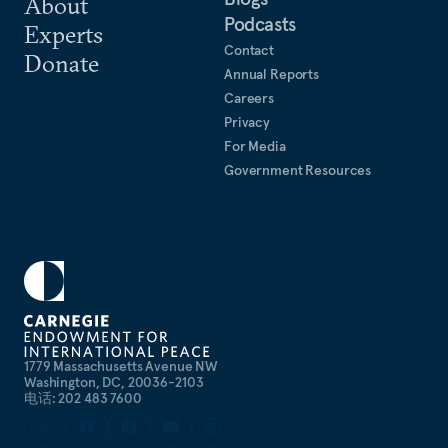
About
Podcasts
Experts
Contact
Donate
Annual Reports
Careers
Privacy
For Media
Government Resources
1779 Massachusetts Avenue NW
Washington, DC, 20036-2103
电话: 202 483 7600