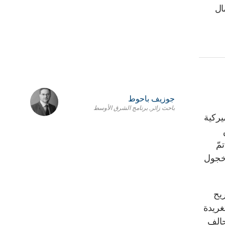
ال
جوزيف باحوط
باحث زائر, برنامج الشرق الأوسط
يركية
مّ
 خجول
ريح
غريدة
حالف