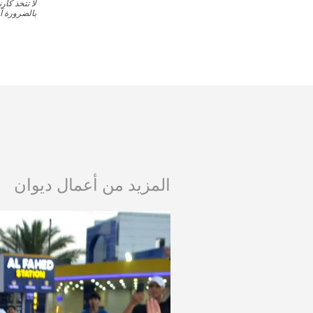
لا تتخذ كار
بالضرورة آر
المزيد من أعمال ديوان