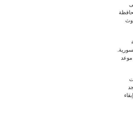
ى
محافظة
دوث
سورية.
موعد
ت
جد
قاء