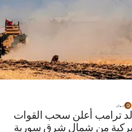
ديوان
لد ترامب أعلن سحب القوات
يركية من شمال شرق سورية