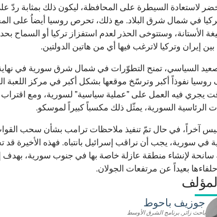
خضر لاستعادة السيطرة على المحافظة، ليكون ذلك بمثابة ردّ عل
ركيا في شمال شرق البلاد. مع ذلك، تحرص روسيا أيضاُ على ال
ة الأستانة، وستتوخى الحذر لعدم استفزاز تركيا أو السماح بح
ين إيران وتركيا لاترغب فيها أي من هاتين الدولتين.
عيد السياسي، تمنح التطوّرات في شمال شرق سورية في نهاية
روسيا نفوذاً أكبر وترسّخ موقعها بشكل أكبر في مركز اللعبة ال
 يجري فيه العمل على "عملية سياسية" لسورية، ومع اقتراب 
ات الرئاسية السورية، يمثّل ذلك مكسباً كبيراً لموسكو.
وليس آخراً، في حال تمّ تنفيذ ملاحظات ترامب بشأن سحب القوا
ية في سورية، يجب أن نراقب إسرائيل بانتباه. فهذه الأخيرة قد ت
سانحة لإنشاء منطقة عازلة خاصة بها في جنوب سورية، بهدف إب
لفاءها بعيداً عن مرتفعات الجولان.
لمؤلف
جوزيف باحوط
باحث زائر, برنامج الشرق الأوسط