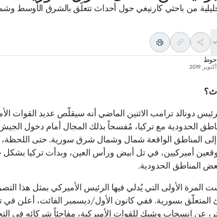
ليلية من باحثي كارنيغي حول أحداث تتعلّق بالشرق الأوسط وشم
حوط
دث؟
رئيس دونالد ترامب الاثنين الماضي أنه سيقلّص عديد القوات الأم
اطق الحدودية مع تركيا، مُفسحاً بذلك المجال أمام دخول الجيش
إلى المناطق الواقعة شمال وشمال شرق سورية. حتى اللحظة، ت
وقعين أميركيين، في تل أبيض ورأس العين، وبدأت تركيا بشكل
ض المناطق الحدودية.
ت المرة الأولى التي يُدلي فيها الرئيس الأميركي بمثل هذا التص
 المتعلّق بسورية. ففي كانون الأول/ديسمبر الفائت، أعلن في ت
تر، عن انسحاب وشيك للقوات الأميركية، مفاجئاً شركائه في الت