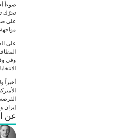
ضوءاً أ
تحرّك ت
على صيغ
مواجهة ب
على الص
المطاف 
وفي وقت
الانتخاب
أخيراً 
الأميرك
الفرصة 
إيران وح
عن ا