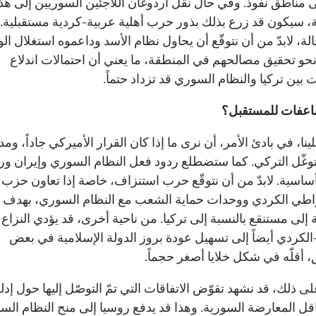
إلى مناطق نفوذ. وفي حال نقل أردوغان اللاجئين السوريين إلى هذ
، سيكون قد زرع بذلك بذور حرب أهلية عربية-كردية مستقبلية.
لة، لابدّ من أن نتوقّع أن يحاول نظام الأسد وداعموه استغلال ال
نحو تحقيق مصالحهم في المنطقة، ما يعني أن احتمالات اندلاع
 بين تركيا والنظام السوري قد تزداد حتماً.
اعفات للمستقبل؟
لينا، في بادئ الأمر، أن نرى ما إذا كان القرار الأميركي جاداً، وم
وغّل التركي. كما ستضطلع ردود فعل النظام السوري وإيران ور
أساسية. لابدّ من أن نتوقّع حرب استنزاف، خاصة إذا تعاون حزب ا
اطي الكردي ووحدات حماية الشعب مع النظام السوري، بهدف 
 إلى مستنقع بالنسبة إلى تركيا. من ناحية أخرى، قد يؤدي النزاع
الكردي أيضاً إلى تسهيل عودة بروز الدولة الإسلامية في بعض
، أقلّه في شكل خلايا أصغر حجماً.
لى ذلك، قد نشهد تقوّض الاتفاقات التي تمّ التوصّل إليها حول إد
قل المعارضة السورية. وهذا قد يدفع روسيا إلى منح النظام الس