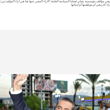
نيغي مواقف مؤسسية بشأن قضايا السياسة العامة؛ الآراء المعبر عنها هنا هي آراء المؤلف(ين)
اء كارنيغي أو موظفيها أو أمنائها.