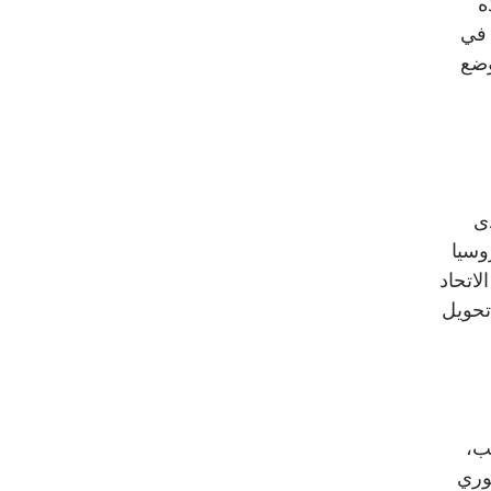
ه
 في
وضع
دى
وسيا
لاتحاد
تحويل
لب،
وري