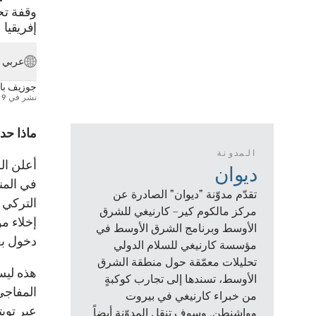
وقفة تح
إفريقيا
عربي
جوزيف با
نشر في
9 أكتوبر 2019
ماذا ح
المدونة
أعلن ال
ديوان
في المن
تقدّم مدوّنة "ديوان" الصادرة عن
التركي 
مركز مالكوم كير– كارنيغي للشرق
إخلاء م
الأوسط وبرنامج الشرق الأوسط في
دخول بع
مؤسسة كارنيغي للسلام الدولي
تحليلات معمّقة حول منطقة الشرق
هذه ليس
الأوسط، تسندها إلى تجارب كوكبةٍ
المفاجئ
من خبراء كارنيغي في بيروت
عبر توي
وواشنطن. وسوف تنقل المدوّنة أيضاً