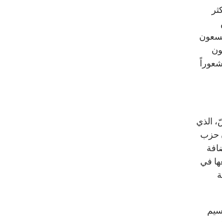
ثر
يسعون
ون
عوراً
، الذي
ن حزب
افة
ها في
ة
سيم