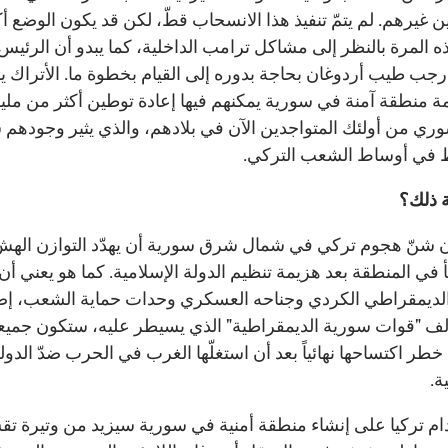
ن غيرهم. لم يتمّ تنفيذ هذا الانسحاب قطّ، لكن قد يكون الوضع أك
ذه المرة بالنظر إلى مشاكل ترامب الداخلية، كما يبدو أن الرئيس
رجب طيب أردوغان بحاجة بدوره إلى القيام بخطوة ما. الأتراك 
مة منطقة آمنة في سورية يمكنهم فيها إعادة توطين أكثر من ملي
ري من أولئك المتواجدين الآن في بلادهم، والذي يثير وجودهم ش
 في أوساط الشعب التركي.
ة ذلك؟
شنّ هجوم تركي في شمال شرق سورية أن يهدّد التوازن الهشّ
 في المنطقة بعد هزيمة تنظيم الدولة الإسلامية. كما هو يعني أ
 الديمقراطي الكردي وجناحه العسكري وحدات حماية الشعب، إض
لف "قوات سورية الديمقراطية" الذي يسيطر عليه، ستكون جميع
طر اكتساحها نهائياً بعد أن استغلّها الغرب في الحرب ضدّ الدول
ة.
ام تركيا على إنشاء منطقة أمنية في سورية سيزيد من وتيرة تق