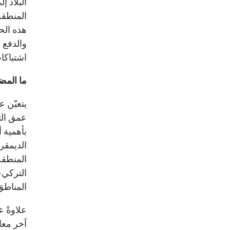
البلاد 
المنطقة
هذه الحا
والدفع 
اشتباكات
ما المض
يتعيّن ع
عمق الت
بأهمية 
الديمقر
المنطقة
التركي-
المناطق
علاوةً ع
آخر معا