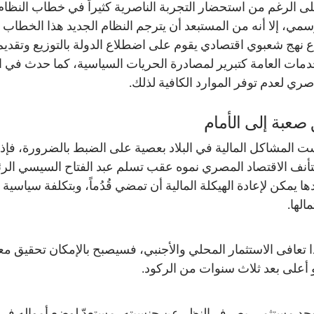
ى الرغم من استحضار التجربة الناصرية كثيراً في خطاب النظام
سمي، إلا أنه من المستبعد أن يترجم النظام الجديد هذا الخطاب 
باع نهج شعبوي اقتصادي يقوم على اضطلاع الدولة بالتوزيع وتقديم
دمات العامة كتبرير لمصادرة الحريات السياسية، كما حدث في ا
اصري لعدم توفر الموارد الكافية لذلك.
صعبة إلى الأمام
ت المشاكل المالية في البلاد بعصية على الضبط بالضرورة، فإذا
أنف الاقتصاد المصري نموه عقب تسلم عبد الفتاح السيسي الرئ
ها يمكن لإعادة الهيكلة المالية أن تمضي قُدُماً، وبتكلفة سياسية
الها.
ا تعافى الاستثمار المحلي والأجنبي، فسيصبح بالإمكان تحقيق مع
 أعلى بعد ثلاث سنوات من الركود.
وجد مستثمر، بصرف النظر عن جنسيته، مستعدّ لوضع أمواله في