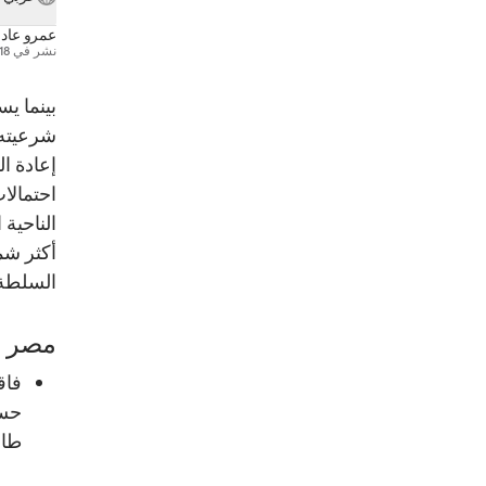
عمرو عاد
نشر في
18 يونيو 014
بينما ي
شرعيته،
إعادة ال
احتمالا
الناحية
أكثر شم
السلطة 
مصر ب
فاق
طال