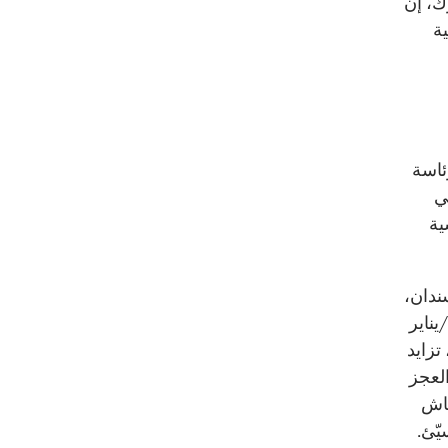
ك، إن
ية
لرئاسة
ي
ية
ندان،
يناير
تزايد
العجز
عاش
ّئ.