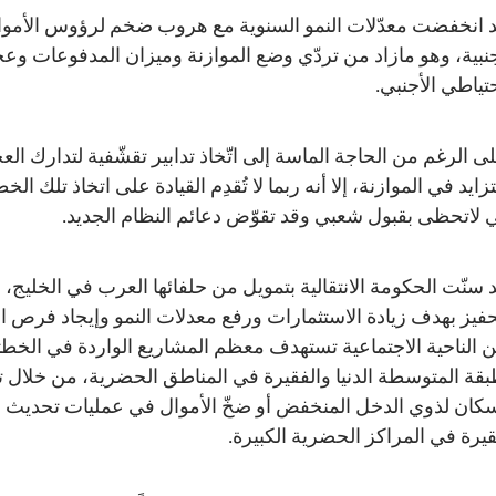
 انخفضت معدّلات النمو السنوية مع هروب ضخم لرؤوس الأموا
جنبية، وهو مازاد من تردّي وضع الموازنة وميزان المدفوعات وع
حتياطي الأجنبي.
ى الرغم من الحاجة الماسة إلى اتّخاذ تدابير تقشّفية لتدارك الع
تزايد في الموازنة، إلا أنه ربما لا تُقدِم القيادة على اتخاذ تلك ال
ي لاتحظى بقبول شعبي وقد تقوّض دعائم النظام الجديد.
 سنّت الحكومة الانتقالية بتمويل من حلفائها العرب في الخليج، خ
حفيز بهدف زيادة الاستثمارات ورفع معدلات النمو وإيجاد فرص ا
 الناحية الاجتماعية تستهدف معظم المشاريع الواردة في الخطت
بقة المتوسطة الدنيا والفقيرة في المناطق الحضرية، من خلال ت
سكان لذوي الدخل المنخفض أو ضخّ الأموال في عمليات تحديث ال
قيرة في المراكز الحضرية الكبيرة.