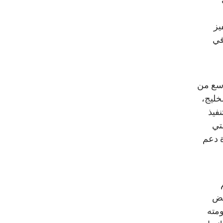
يز
في
وسع من
خليج،
فيذ
تي
 دعم
عض
مته