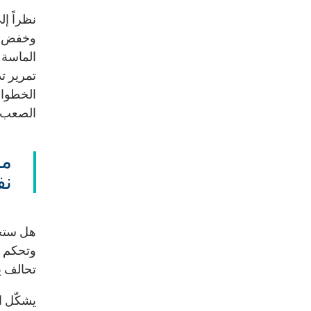
نظراً إ
وخفض ال
الماسة إ
تمرير ت
الخطوات
الصعب إ
من
نف
هل ستحد
وتحكم ع
تحالف ي
يشكّل ال