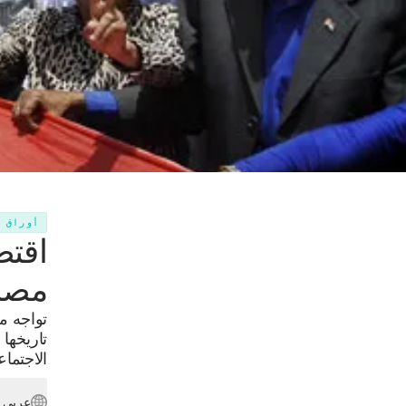
أوراق 
اقتص
مصر
تاريخها
الاجتما
عربي