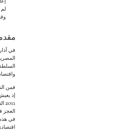
إعا
لم 
وقبو
مقدم
المصرية
السلطة 
واقتصاد
فمن الن
إذ يعيش 
011
العجز ف
في هذه 
اقتصادي