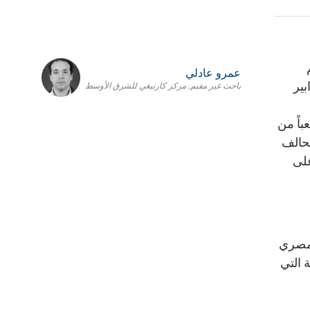
عمرو عادلي
بير
باحث غير مقيم, مركز كارنيغي للشرق الأوسط
باً من
تحالف
على
لمصري
كلية التي