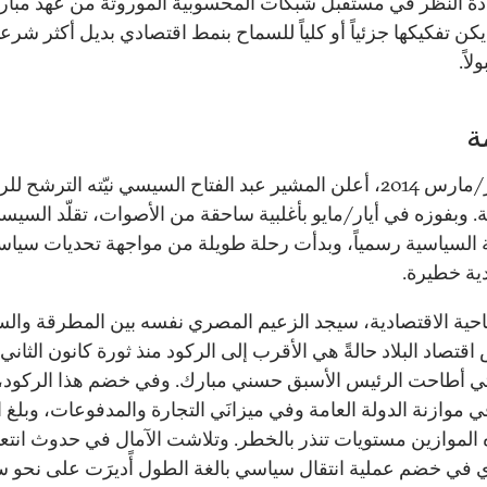
دة النظر في مستقبل شبكات المحسوبية الموروثة من عهد مبار
يكن تفكيكها جزئياً أو كلياً للسماح بنمط اقتصادي بديل أكثر شرع
لاً.
ة
في آذار/مارس 2014، أعلن المشير عبد الفتاح السيسي نيّته الترشح ل
. وبفوزه في أيار/مايو بأغلبية ساحقة من الأصوات، تقلّد السيس
السياسية رسمياً، وبدأت رحلة طويلة من مواجهة تحديات سياس
ية خطيرة.
احية الاقتصادية، سيجد الزعيم المصري نفسه بين المطرقة والس
اقتصاد البلاد حالةً هي الأقرب إلى الركود منذ ثورة كانون الثاني/
2 التي أطاحت الرئيس الأسبق حسني مبارك. وفي خضم هذا الركود، 
ي موازنة الدولة العامة وفي ميزانَي التجارة والمدفوعات، وبلغ 
الموازين مستويات تنذر بالخطر. وتلاشت الآمال في حدوث انت
 في خضم عملية انتقال سياسي بالغة الطول أًديرَت على نحو سي