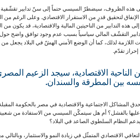
لى هذه الظروف، سيضطرّ السيسي حتماً إلى سنّ تدابير تقشّفية
إنفاق لتحقيق قدرٍ من الاستقرار الاقتصادي. وعلى الرغم من ال
لى هذه التدابير من الناحيتين المالية والاقتصادية، قد يكون من
دابير التقشّف المالي سياسياً بسبب عدم وجود توافق واضح حول
 اللازمة لذلك، كما أن الوضع الأمني الهشّ في البلاد يجعل من
حراز تقدّم.
 الناحية الاقتصادية، سيجد الزعيم المصر
سه بين المطرقة والسندان.
ق المشاكل الاجتماعية والاقتصادية في مصر بالحكومة المقبلة
ليها بالفشل؟ أم هل سيتمكّن السيسي من الاستفادة من شعبيته 
دعم النظام السلطوي الصاعد في البلاد؟
تعافي الاقتصادي المتمثّل في زيادة النمو والاستثمار، وبالتالي مع