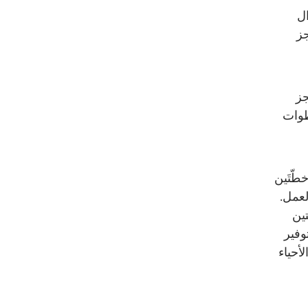
ل
جز
جز
خطوات
طّتَين
لعمل.
ين
وفير
أحياء