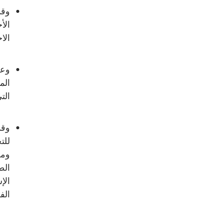
وقد
الأ
الا
وعل
الم
الت
وقد
للت
ومن
الط
الإ
الف