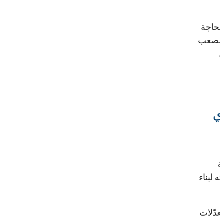
حاجة
 الصعب
ي
لبناء
دّلات