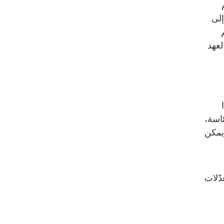
إلى
لعهد
اسة،
 يمكن
دّلات