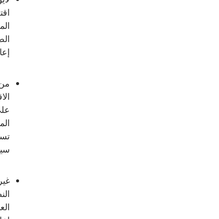
اقت
الم
الض
إعا
من 
الا
على
الم
تست
سيا
غير
الن
الع