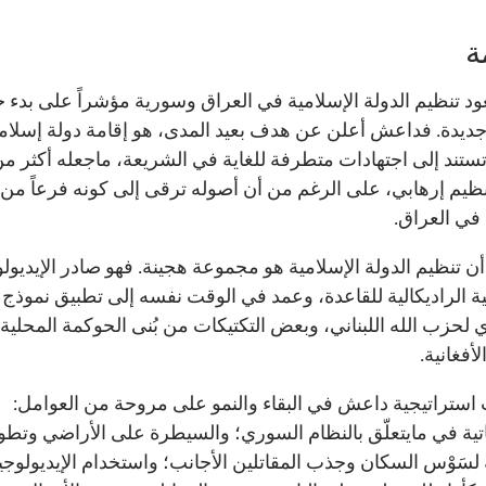
ة
د تنظيم الدولة الإسلامية في العراق وسورية مؤشراً على بدء ح
جديدة. فداعش أعلن عن هدف بعيد المدى، هو إقامة دولة إسلامي
تستند إلى اجتهادات متطرفة للغاية في الشريعة، ماجعله أكثر م
ظيم إرهابي، على الرغم من أن أصوله ترقى إلى كونه فرعاً من 
 في العراق.
ن تنظيم الدولة الإسلامية هو مجموعة هجينة. فهو صادر الإيديولو
ية الراديكالية للقاعدة، وعمد في الوقت نفسه إلى تطبيق نموذج ا
 لحزب الله اللبناني، وبعض التكتيكات من بُنى الحوكمة المحلية
لأفغانية.
استراتيجية داعش في البقاء والنمو على مروحة من العوامل:
اتية في مايتعلّق بالنظام السوري؛ والسيطرة على الأراضي وتطو
لسَوْس السكان وجذب المقاتلين الأجانب؛ واستخدام الإيديولوجيا