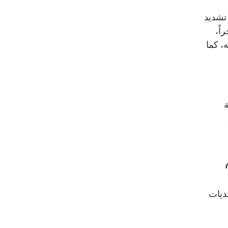
 تشديد
اً،
، كما
ة
ديات