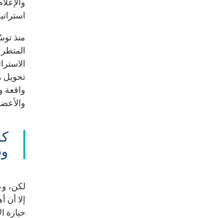
والإعلا
استراتي
المتطرف
الاسترا
تحويل ه
واقعة وم
والأعضاء
كا
وس
لكن، وع
إلا أن أ
حيازة ال