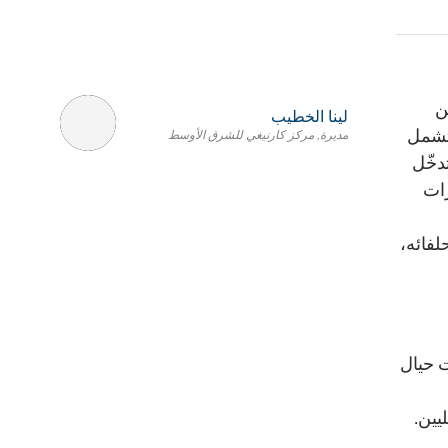
ن
لينا الخطيب
 تشمل
مديرة, مركز كارنيغي للشرق الأوسط
دخّل
رات
لفائه،
ت حيال
يين.