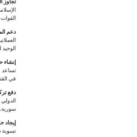
تجاوز ال
الإسلام
القوات 
دعم الم
العملات
الوحيد 
إنشاء 
تساعد ع
في القتا
دفع تركي
الدولي ب
سورية.
إيجاد ح
تسوية س