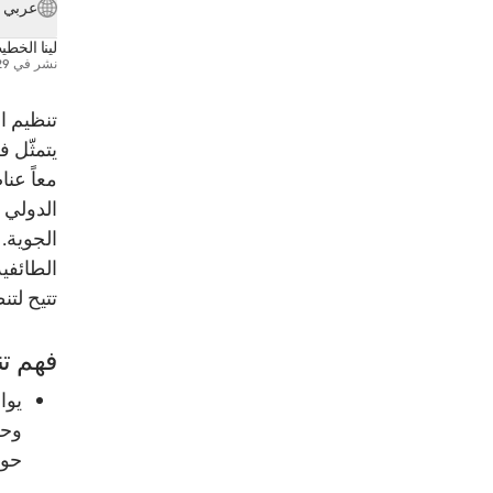
عربي
لينا الخطي
نشر في
29 يونيو 
تنظيم ا
يتمثّل ف
معاً عن
الدولي ا
الجوية.
الطائفية
تتيح لتن
فهم تن
يوا
وحش
حوك