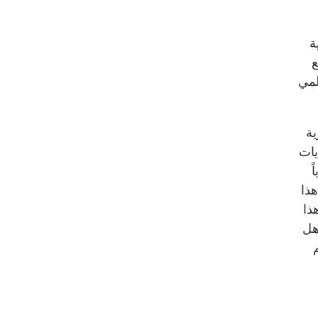
ة
ع
لمي
عسكرية
يات
ً
هذا
ذا
هل