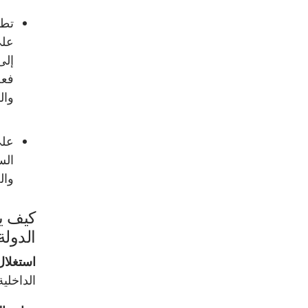
تطو
على
إلى
وال
على
الس
وال
كيف يس
الدولة
استغلال
الداخلية