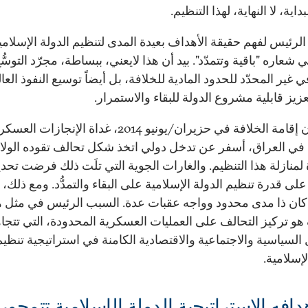
داية، لا النهاية، لهذا التنظيم.
الرئيس لفهم حقيقة الأهداف بعيدة المدى لتنظيم الدولة الإسلامي
شعاره "باقية وتتمدّد". بيد أن هذا لايعني، ببساطة، مجرّد التوسُّ
 غير المحدّد للحدود المادية للخلافة، بل أيضاً توسيع النفوذ العا
يز قابلية مشروع الدولة للبقاء والاستمرار.
إن إعلان إقامة الخلافة في حزيران/يونيو 2014، غداة الإنجازات ال
ي العراق، أسفر عن تدخل دولي اتخذ شكل تحالف تقوده الولا
لمنازلة هذا التنظيم. والغارات الجوية التي تلَت ذلك فرضت تحديا
على قدرة تنظيم الدولة الإسلامية على البقاء والتمدُّد. ومع ذلك، 
ل كان ذا مدى محدود وواجه عقبات عدة. السبب الرئيس في مثل ه
و تركيز التحالف على العمليات العسكرية المحدودة، التي تتجا
 السياسية والاجتماعية والاقتصادية الكامنة في استراتيجية تنظيم
لإسلامية.
دافه الاستراتيجية الدولة الإسلامية تتمحور