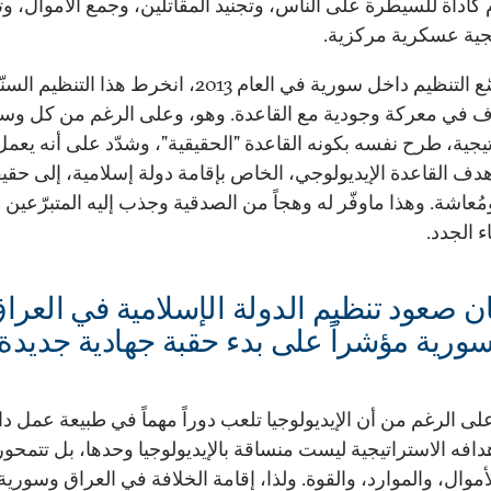
م كأداة للسيطرة على الناس، وتجنيد المقاتلين، وجمع الأموال، و
جية عسكرية مركزية.
منذ توسّع التنظيم داخل سورية في العام 2013، انخرط هذا التنظيم ا
 في معركة وجودية مع القاعدة. وهو، وعلى الرغم من كل وسا
تيجية، طرح نفسه بكونه القاعدة "الحقيقية"، وشدّد على أنه يعم
دف القاعدة الإيديولوجي، الخاص بإقامة دولة إسلامية، إلى حقي
ُعاشة. وهذا ماوفّر له وهجاً من الصدقية وجذب إليه المتبرّعين
 الجدد.
ن صعود تنظيم الدولة الإسلامية في العرا
ورية مؤشراً على بدء حقبة جهادية جديدة.
لى الرغم من أن الإيديولوجيا تلعب دوراً مهماً في طبيعة عمل 
هدافه الاستراتيجية ليست منساقة بالإيديولوجيا وحدها، بل تتمحو
أموال، والموارد، والقوة. ولذا، إقامة الخلافة في العراق وسوري