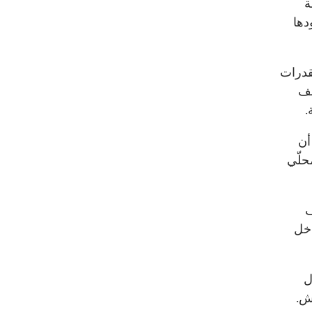
ة
دها
قدرات
لف
.
أن
حلّي
ف
اخل
ل
ش.