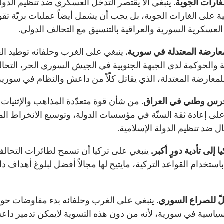
غارات الجوية.
ينبغي ألّا يقتصر التدخّل العسكري ضد تنظيم الدول
ية على الغارات الجوية، بل يجب أن يشمل أيضاً عمليات بريّة تقو
العسكرية السورية والعراقية بالتنسيق مع التحالف الدولي.
عارضة المعتدلة في سورية.
ينبغي على الغرب وحلفائه توطيد ال
ية والحوكمة لدى الجبهة الجنوبية في الجيش السوري الحر، التحا
للمعارضة المعتدلة، الذي يقاتل كلّاً من داعش والنظام في سورية
حرس وطني في العراق.
من شأن قوة متعدّدة المذاهب والإثنيات 
لى إعادة ثقة السنّة في مؤسسات الدولة، وتوسيع الانخراط الم
ل ضد تنظيم الدولة الإسلامية.
ا إلى تأدية دورٍ أكبر.
ينبغي على تركيا أن تسمح لطائرات التحال
استخدام القواعد التركية، مايتيح لها مجالاً أفضل لبلوغ أهداف د
لّ للصراع السوري.
ينبغي على الغرب وحلفائه بدء مفاوضات حو
ياسية في سورية، لأنه من دون هذه التسوية لايمكن تدمير داع