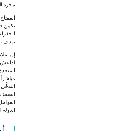
مجرد الب
المفتاح 
يكمن في 
الجغرافي
بهدف تعز
لداعش ف
المتحدة 
مباشراً 
التدخُّ
الضعف ه
العوامل
الدولة ا
أه