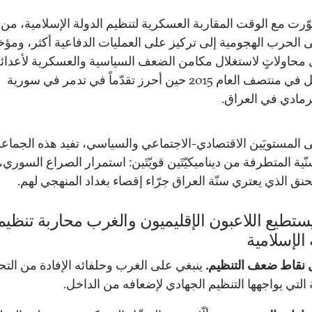
ّرت مع الوقت المقاربة العسكرية لتنظيم الدولة الإسلامية، من
 الحرب الهجومية إلى تركيز على العمليات الدفاعية أكثر، ومؤخر
 محاولاتٍ لاستغلال مكامن الضعف السياسية والعسكرية لأعدائه
فعل في منتصف العام 2015 حين أحرز تقدّماً في تدمر في سورية
رمادي في العراق.
 المستويَين الاقتصادي-الاجتماعي والسياسي، تفيد هذه الجماع
نّية المتطرفة من ديناميكيّتَين قويّتَين: استمرار الصراع السوري،
حنق الذي يعتري سنّة العراق جرّاء إقصاء بغداد المنهجي لهم.
تطيع اللاعبون الإقليميون والغرب محاربة تنظيم
 الإسلامية
 نقاط ضعف التنظيم.
ينبغي على الغرب وحلفائه الإفادة من التح
 التي يواجهها التنظيم الجهادي لإضعافه من الداخل.