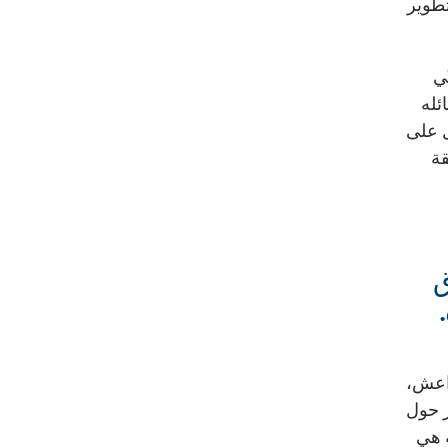
تطوير
لسنّي
ئله
ل على
قة
ق
داعش،
ر حول
ة هي