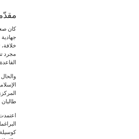
مقدّم
كان صعو
جهادية 
خلافة، 
مجرد تن
القاعدة
والحال أ
الإسلام
المركزي
طالبان ا
اعتمدت 
البراغم
كوسيلة 