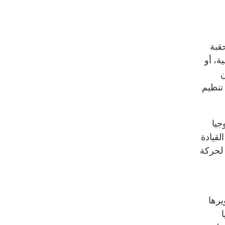
قبة
ة، أو
ن
تنظيم
جيا
لقيادة
 لحركة
يرها