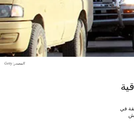
المصدر
: Getty
قية
يقة في
عش