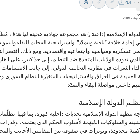
PDF
ب
2015
لدولة الإسلامية (داعش) هو مجموعة جهادية هجينة لها هدف مُعلَ
ي إقامة خلافة "باقية وتتمدّد". واستراتيجية التنظيم للبقاء والنمو
اصر عسكرية وسياسية واجتماعية واقتصادية. ومع ذلك، اقتصر الت
لذي تقوده الولايات المتحدة ضد التنظيم، إلى حدّ كبير، على الغا
 لذا، الثغرات في مقاربة التحالف الدولي، إلى جانب الانقسامات
 العميقة في العراق والاستراتيجيات المتغيّرة للنظام السوري وح
ظيم داعش مواصلة البقاء والتمدّد.
ظيم الدولة الإسلامية
جه تنظيم الدولة الإسلامية تحديات داخلية كبيرة، بما فيها: تظلّما
يته والسلوكيات المُبهَمة لأسلوب الحكم الذي يعتمده، وقدرات
مية محدودة، وتوترات في صفوفه بين المقاتلين الأجانب والمحل