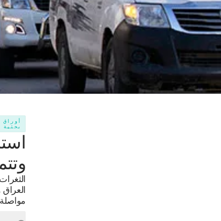
أوراق
بحثية
استر
وتتمد
الثغرات
العراق و
مواصلة ا