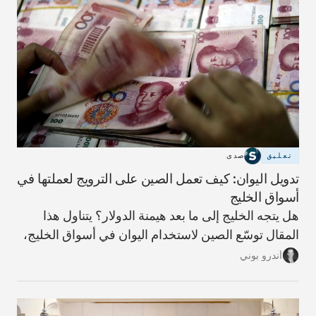
تعليق
صدى
تدويل اليوان: كيف تعمل الصين على الترويج لعملتها في
أسواق الخليج
هل يتجه الخليج إلى ما بعد هيمنة الدولار؟ يتناول هذا
المقال توسّع الصين لاستخدام اليوان في أسواق الخليج،
وما الذي يعنيه ذلك لمستقبل النظام المالي الإقليمي،
أندرو بوني
ولماذا تبدو مسألة فك الارتباط بالدولار أكثر تعقيدًا مما
توحي به العناوين.