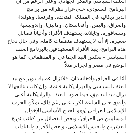
العنف السياسي والفكر الجهادي. وعلى الرغم من أن
البرنامج السعودي، على غرار نظرائه من برامج
الديراديكالية في المملكة المتحدة، وفرنسا، وهولندا،
والعراق، واليمن، وأفغانستان، وماليزيا، وإندونيسيا،
وسنغافورة، وتايلاند، يستهدف الأفراد وأحياناً فصائل
صغيرة، إلا أنه لا يستهدف منظّمات كاملة. وفي حال نجاح
هذه البرامج، ينبذ الأفراد المستهدفين بالبرنامج العنف
السياسي – بعكس النبذ الجماعي أو المنظماتي، كما هو
الوضع في مصر والجزائر مثلاًَ.
أمّا في العراق وأفغانستان، فلاتزال عمليات وبرامج نبذ
العنف السياسي والديراديكالية قائمة، وإن كانت نتائجها لا
تزال قيد التدقيق، فيما صوت العنف والراديكالية أعلى
وأقوى حتى الساعة. لكن، على رغم ذلك، تمكّن الحزب
الإسلامي العراقي (وهو الجناح الأساسي للإخوان
المسلمين في العراق)، وبعض الفصائل من كتائب ثورة
العشرين والجيش الإسلامي، وبعض الأفراد والقيادات