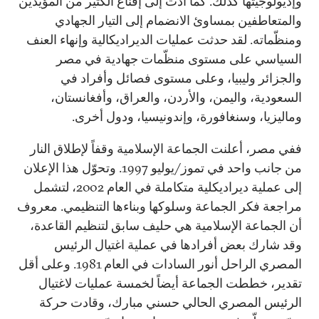
وإديولوجيتها كذلك. كما أدت إلى إقناع الكثير من المؤيّدين
والمتعاطفين بمساوئ الانضمام إلى التيار الجهادي
ومنظّماته. لقد حدثت عمليات الديراديكالية وإنهاء العنف
السياسي على مستوى منظّمات جهادية في مصر
والجزائر وليبيا، وعلى مستوى فصائل وأفراد في
السعودية، واليمن، والأردن، والعراق، وأفغانستان،
وماليزيا، وسنغافورة، وإندونيسيا، ودول أخرى.
ففي مصر، أعلنت الجماعة الإسلامية وقفاً لإطلاق النار
من جانب واحد في تموز/يوليو 1997. وتحوّل هذا الإعلان
إلى عملية ديراديكلية متكاملة في العام 2002، لتشمل
مراجعة فكر الجماعة وسلوكها وبناءها التنظيمي. معروف
أن الجماعة الإسلامية هي حليف سابق لتنظيم القاعدة،
وقد شارك بعض أفرادها في عملية اغتيال الرئيس
المصري الراحل أنور السادات في العام 1981. وعلى أقل
تقدير، خططت الجماعة أيضاً لخمسة عمليات لاغتيال
الرئيس المصري الحالي حسني مبارك، وقادت حركة