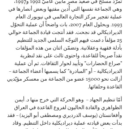
تمرّد مسلّح في صعيد مصر مابين عاميّ 1992 و1997،
وهي الجماعة نفسها التي أُدين مفتيها وبعض أنصارها في
عملية تفجير مركز التجارة العالمي في نيويورك العام
1993. وبحلول العام 2007، بات واضحاً أن عملية التحوّل
الديراديكالي قد نجحت. فقد أنتجت قيادة الجماعة حوالي
25 مؤلفاً دعمت فيهم التوجّه السلمي الجديد للتنطيم
بأدلة فقهية وعقلانية. وتضمّن اثنان من هذه المؤلفات
نقداً صريحاً للقاعدة، واحتوى ثالث على نقد لنظرية
"صراع الحضارات" وتأييد لحوار الثقافات. ثم أن عملية
الديراديكالية – أو "المبادرة" كما يسميها أعضاء الجماعة –
أزالت نحو 15000 عضو من الجماعة من معسكر مؤيّديي
القاعدة وحلفائها.
أمّا تنظيم الجهاد – وهو الحركة التي خرج منها د. أيمن
الظواهري والقادة الحاليون لفروع القاعدة في العراق
وأفغانستان (يوسف الدرديري ومصطفى أبو اليزيد) – فقد
بدأت بعض قيادته عملية ديراديكلية داخل التنظيم. وقاد