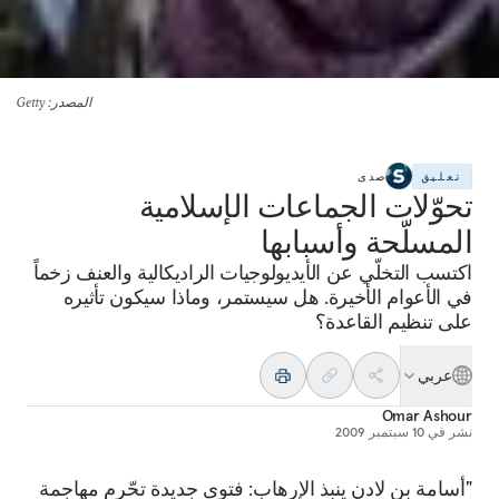
المصدر
: Getty
تعليق
صدى
تحوّلات الجماعات الإسلامية
المسلّحة وأسبابها
اكتسب التخلّي عن الأيديولوجيات الراديكالية والعنف زخماً
في الأعوام الأخيرة. هل سيستمر، وماذا سيكون تأثيره
على تنظيم القاعدة؟
عربي
Omar Ashour
نشر في
10 سبتمبر 2009
"أسامة بن لادن ينبذ الإرهاب: فتوى جديدة تحّرم مهاجمة