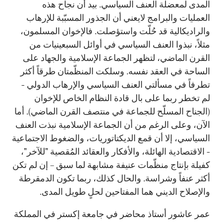
المدى لمعضلة العنف السياسي. بيد أن نجاح هذه
العمليات والبرامج لايعني أن الجذور المسبّبة للإرهاب
والراديكالية قد حُلّت واستؤصلت. فالإخوان المسلمون،
مثلاً، نبذوا العنف السياسي في أوائل السبعينيات من
القرن الماضي، لتظهر الجماعة الإسلامية والجهاد على
الساحة في العقد نفسه. وسلكت المنظّمتان طرقاً أكثر
تطرفاً في مسألتي العنف السياسي والإرهاب الدولي -
لم تخطر ربما على بال قادة النظام الخاص للإخوان
(الجناح المسلّح للجماعة في منتصف القرن الماضي). أما
الآن، وعلى الرغم من أن الجماعة الإسلامية نبذت العنف
السياسي، إلا أن قمع الديكتاتوريات، والضغوط الاجتماعية
- الاقتصادية الهائلة، والأفكار والعقائد المُقصية "للآخر"،
كفيلة بإنتاج منظّمات عنيفة مشابهة لما سبق – إن لم تكن
أكثر عنفاً وشراسة. والحال كذلك، ربما تكون الدمقرطة
والإصلاح الديني هما المفتاحين لحلٍ طويل المدى.
عمر عاشور أستاذ محاضر في جامعة إكستر في المملكة