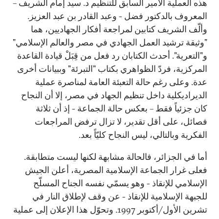
هذه العملية الأمير السابق للتنظيم د. سيد إمام الشريف –
المعروف بالدكتور فضل - وعبد القادر بن عبد العزيز.
وألّف الشريف كتابين لمراجعة أفكار الجهاديين، هما
"وثيقة ترشيد العمل الجهادي في مصر والعالم الإسلامي"
و"التعرية". أحدث الكتابان رد فعل من قِبَلْ قيادة القاعدة
المركزية، فردّ الظواهري بكتاب "التبرئة" وببيانات أخرى
عدة. وعلى رغم حالة التعبئة العامة لمناصرة عملية
الديراديكلية داخل تنظيم الجهاد في مصر، إلا أن النجاح
كان جزئياً فقط – بعكس حالة الجماعة - إذ أن ثلاثة
فصائل، على أقل تقدير، لا تزال ترفض المراجعات
الفكرية وبالتالي، ليس النجاح كليّاً بعد.
أما في الجزائر، فالحالة مشابهة لكنها ليست متطابقة.
فعلى غرار الجماعة الإسلامية المصرية، أعلن الجيش
الإسلامي للإنقاذ - وهو يسمّي نفسه الجناح المسلّح
للجبهة الإسلامية للإنقاذ - عن وقف لإطلاق النار في
تشرين الأول/أكتوبر 1997. وتحوّل هذا الإعلان إلى عملية