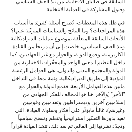
السابقة في طالبان الأفغانية، من نبذ العنف السياسي
وقبول المشاركة في العملية الانتخابية.
في ظل هذه المعطيات، تُطرح أسئلة كثيرة: ما أسباب
هذه المراجعات؟ وما النتائج والسياسات المترتّبة عليها؟
الأبحاث السابقة المتعلّقة بموضوع عمليات الديراديكالية
ونبذ العنف السياسي، خلصت إلى أن مزيجاً من القيادة
الكاريزمية، وقمع الدولة، والحوار مع غير الجهاديين، كما
داخل التنظيم المعني الواحد والمحفّزات الاختيارية من
الدولة والمجتمع المدني والدولي، هي العوامل الرئيسة
المؤدية إلى طريق الديراديكالية. وثمة نمط في التداخل
مابين هذه العوامل الأربعة. فقمع الدولة والحوار مع
"الآخر" (والآخر هنا هو المخالف للفكر الجهادي من
إسلاميين آخرين وديمقراطيين وتقدميين وقوميين
وغيرهم)، غالباً مايؤثّر على أفكار وسلوك القيادة، التي
تعيد بدورها التفكير استراتيجياً وتتعلم وتنضج سياسياً
وتجدّد نظرتها إلى العالم. ثم بعد ذلك، تتخذ القيادة قراراً