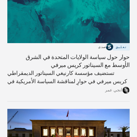
تعليق
صدى
حوار حول سياسة الولايات المتحدة في الشرق
الأوسط مع السيناتور كريس ميرفي
تستضيف مؤسسة كارنيغي السيناتور الديمقراطي
كريس ميرفي في حوارٍ لمناقشة السياسة الأمريكية في
الشرق الأوسط، محذرًا من أن الحرب على إيران خطأ
أنجي عمر
استراتيجي سيدفع المنطقة والعالم نحو مزيدٍ من
التصعيد.