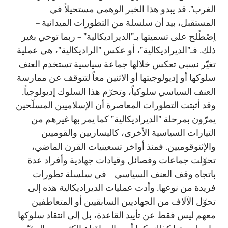
الغرب". قد يبدو هذا الخبر الوهمي مستحيلاً في
المستقبل، بيد أن سلسلة من التطورات الميدانية –
اِصْطُلح على تسميتها بـ"الديراديكالية" – ربما توحي بغير
ذلك. فـ"الديراديكالية"، أو عكس "الراديكالية"، هي عملية
تغيّر نسبي تعكس خلالها جماعة سياسية تستخدم العنف
سلوكها أو إديولوجيتها أو الاثنين معاً لتتوقف عن ممارسة
العنف السياسي سلوكياً، وتحرّم هذا السلوك إديولوجياً.
وقد أثبتت التطورات المعاصرة أن الإسلاميين المسلّحين
يمرّون بمرحلة "الديراديكالية" كما يمر بها غيرهم من
التيارات السياسية الأخرى، كاليساريين والقوميين
والإثنوقوميين. فمنذ أواخر تسعينيات القرن الماضي،
تحوّلت جماعات وفصائل وقيادات جهادية وأفراد عدة
باتجاه وقف العنف السياسي – في سلسلة تطورات
فريدة من نوعها. وأدت عمليات الديراديكالية هذه إلى
تحوّل الآلاف من الجهاديين السابقيين أو المتعاطفين
معهم ليس فقط عن تأييد القاعدة، بل إلى انتقاد سلوكها