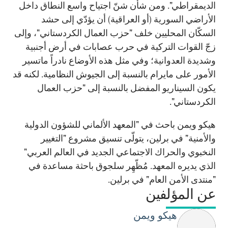
الديمقراطي". ومن شأن شنّ اجتياح واسع النطاق داخل
الأراضي السورية (أو العراقية) أن يؤدّي إلى حشد
السكّان المحليين خلف "حزب العمال الكردستاني"، وإلى
زجّ القوات التركية في حرب عصابات في أرض أجنبية
وشديدة العدوانية؛ وفي مثل هذه الأوضاع نادراً ماتسير
الأمور على مايرام بالنسبة إلى الجيوش النظامية. لكنه قد
يكون السيناريو المفضل بالنسبة إلى "حزب العمال
الكردستاني".
هيكو ويمن باحث في "المعهد الألماني للشؤون الدولية
والأمنية" في برلين، يتولّى تنسيق مشروع "التغيير
النخبوي والحراك الاجتماعي الجديد في العالم العربي"
الذي يديره المعهد. مُظّهِر سلجوق باحثة مساعدة في
"منتدى الأمن العام" في برلين.
عن المؤلفين
هيكو ويمن