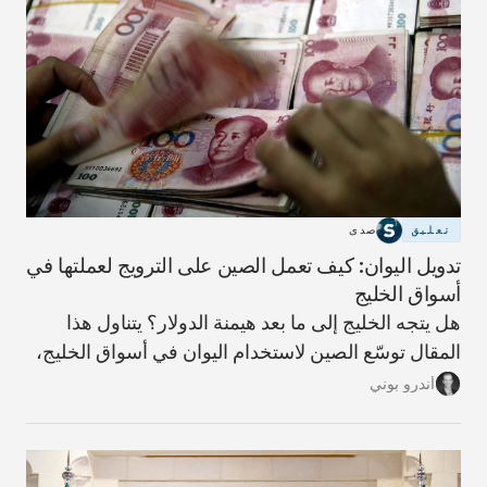
تعليق
صدى
تدويل اليوان: كيف تعمل الصين على الترويج لعملتها في
أسواق الخليج
هل يتجه الخليج إلى ما بعد هيمنة الدولار؟ يتناول هذا
المقال توسّع الصين لاستخدام اليوان في أسواق الخليج،
وما الذي يعنيه ذلك لمستقبل النظام المالي الإقليمي،
أندرو بوني
ولماذا تبدو مسألة فك الارتباط بالدولار أكثر تعقيدًا مما
توحي به العناوين.