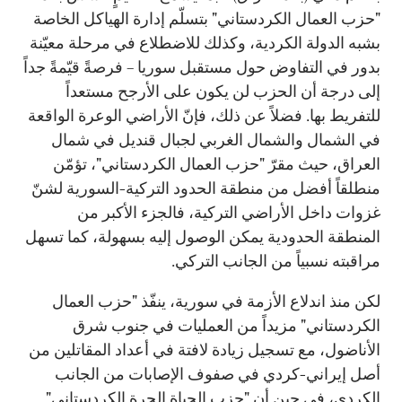
"حزب العمال الكردستاني" بتسلّم إدارة الهياكل الخاصة
بشبه الدولة الكردية، وكذلك للاضطلاع في مرحلة معيّنة
بدور في التفاوض حول مستقبل سوريا – فرصةً قيّمةً جداً
إلى درجة أن الحزب لن يكون على الأرجح مستعداً
للتفريط بها. فضلاً عن ذلك، فإنّ الأراضي الوعرة الواقعة
في الشمال والشمال الغربي لجبال قنديل في شمال
العراق، حيث مقرّ "حزب العمال الكردستاني"، تؤمّن
منطلقاً أفضل من منطقة الحدود التركية-السورية لشنّ
غزوات داخل الأراضي التركية، فالجزء الأكبر من
المنطقة الحدودية يمكن الوصول إليه بسهولة، كما تسهل
مراقبته نسبياً من الجانب التركي.
لكن منذ اندلاع الأزمة في سورية، ينفّذ "حزب العمال
الكردستاني" مزيداً من العمليات في جنوب شرق
الأناضول، مع تسجيل زيادة لافتة في أعداد المقاتلين من
أصل إيراني-كردي في صفوف الإصابات من الجانب
الكردي، في حين أن "حزب الحياة الحرة الكردستاني"