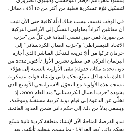
ينشئوا بمفردهم الإطار اللوجستي والبنيوي الضروري
لتشكيل قوّة عسكرية فعلية من أكثر من 10 آلاف مقاتل.
في الوقت نفسه، ليست هناك أدلّة كافية حتى الآن تثبت
أن مقاتلين أكراداً يحاولون التسلّل إلى الأراضي التركية
من سوريا. ففي حين تسعى القيادة في كلٍّ من "حزب
الاتحاد الديمقراطي" و"حزب العمال الكردستاني" إلى
حرمان تركيا من أيّ ذريعة للتدخّل المباشر (الذي أجازه
البرلمان التركي في مطلع تشرين الأول/أكتوبر 2012 من
دون تحديد مكان حدوثه) تبقى الأولوية بالنسبة إلى هؤلاء
القادة بناء هياكل تتمتّع بحكم ذاتي وإنشاء قوات عسكرية.
تنسجم هذه الأولوية مع التحوّل الاستراتيجي الأوسع الذي
يشهده "حزب العمال الكردستاني" منذ العام 2000، إذ
تخلّى عن الدعوة إلى قيام دولة كردية مستقلّة وموحّدة،
ويسعى بدلاً من ذلك إلى حكم ذاتي ضمن الحدود القائمة.
تبدو الفرصةُ المتاحةُ الآن لإنشاء منطقة كردية ثانية تتمتّع
بحكم ذاتي (بعد العراق) - بما يسمح لتنظيمٍ تأسّس بعد