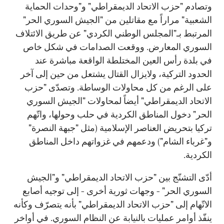
وتصادم "حزب الاتحاد الديمقراطي" و"وحدات الحماية
الشعبية" مراراً مع مقاتلين من "الجيش السوري الحر"
المرتبط بـ"المجلس الوطني الكردي" عن طريق الائتلاف
السوري المعارض. ووقعت الصدامات في شكل خاص
في بلدة رأس العين المختلطة الواقعة مباشرة عند
الحدود التركية، ولايزال القتال يشتعل من حين إلى آخر
على الرغم من كل محاولات الوساطة. وتصدّى "حزب
الاتحاد الديمقراطي" أيضاً لمحاولات "الجيش السوري
الحر" دخول المناطق الكردية في حلب وحولها، واتّهم
تركيا بتحريض العناصر الإسلامية (مثل "جبهة النصرة"
و"غرباء الشام") ودعمهم في غزواتهم داخل المناطق
الكردية.
أدّى التشنّج بين "حزب الاتحاد الديمقراطي" و"الجيش
السوري الحر" - وجهات ثورية أخرى - إلى توجيه أصابع
الاتّهام إلى "حزب الاتحاد الديمقراطي" بأنه يتصرّف وكأنه
ينفّذ أوامر عمليات بالنيابة عن النظام السوري. في أواخر