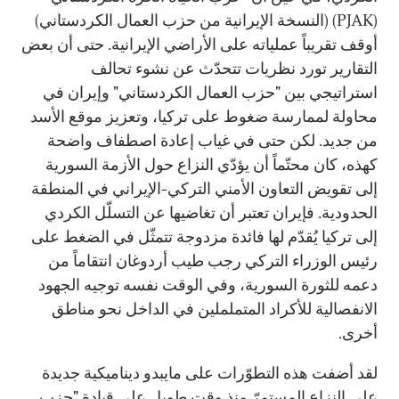
(PJAK) (النسخة الإيرانية من حزب العمال الكردستاني)
أوقف تقريباً عملياته على الأراضي الإيرانية. حتى أن بعض
التقارير تورد نظريات تتحدّث عن نشوء تحالف
استراتيجي بين "حزب العمال الكردستاني" وإيران في
محاولة لممارسة ضغوط على تركيا، وتعزيز موقع الأسد
من جديد. لكن حتى في غياب إعادة اصطفاف واضحة
كهذه، كان محتّماً أن يؤدّي النزاع حول الأزمة السورية
إلى تقويض التعاون الأمني التركي-الإيراني في المنطقة
الحدودية. فإيران تعتبر أن تغاضيها عن التسلّل الكردي
إلى تركيا يُقدّم لها فائدة مزدوجة تتمثّل في الضغط على
رئيس الوزراء التركي رجب طيب أردوغان انتقاماً من
دعمه للثورة السورية، وفي الوقت نفسه توجيه الجهود
الانفصالية للأكراد المتململين في الداخل نحو مناطق
أخرى.
لقد أضفت هذه التطوّرات على مايبدو ديناميكية جديدة
على النزاع المستمرّ منذ وقت طويل على قيادة "حزب