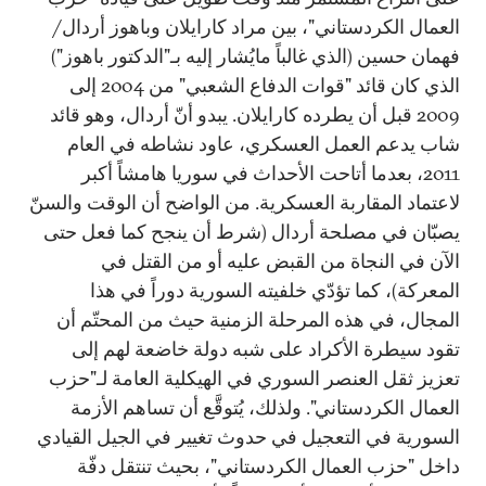
العمال الكردستاني"، بين مراد كارايلان وباهوز أردال/
فهمان حسين (الذي غالباً مايُشار إليه بـ"الدكتور باهوز")
الذي كان قائد "قوات الدفاع الشعبي" من 2004 إلى
2009 قبل أن يطرده كارايلان. يبدو أنّ أردال، وهو قائد
شاب يدعم العمل العسكري، عاود نشاطه في العام
2011، بعدما أتاحت الأحداث في سوريا هامشاً أكبر
لاعتماد المقاربة العسكرية. من الواضح أن الوقت والسنّ
يصبّان في مصلحة أردال (شرط أن ينجح كما فعل حتى
الآن في النجاة من القبض عليه أو من القتل في
المعركة)، كما تؤدّي خلفيته السورية دوراً في هذا
المجال، في هذه المرحلة الزمنية حيث من المحتّم أن
تقود سيطرة الأكراد على شبه دولة خاضعة لهم إلى
تعزيز ثقل العنصر السوري في الهيكلية العامة لـ"حزب
العمال الكردستاني". ولذلك، يُتوقَّع أن تساهم الأزمة
السورية في التعجيل في حدوث تغيير في الجيل القيادي
داخل "حزب العمال الكردستاني"، بحيث تنتقل دفّة