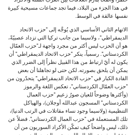
في هذا الجزء من البلاد، فيما تجد جماعات مسيحية كبيرة
نفسها عالقة في الوسط.
الاتهام الثاني الأساسي الذي يُوجَّه إلى "حزب الاتحاد
الديمقراطي"، ولاسيما من جانب تركيا التي تزداد عصبيّةً،
هو أن الحزب ليس أكثر من مجرد واجهة لـ"حزب العمّال
الكردستاني". رسمياً، ينكر "حزب الاتحاد الديمقراطي" أن
يكون له أيّ ارتباط من هذا القبيل نظراً إلى الضرر الذي
يمكن أن يلحق بصورته. لكن حتى لو تجاهلنا أن بعض
القادة الكبار في "حزب الاتحاد الديمقراطي" يتحدّرون من
"حزب العمّال الكردستاني"، تعكس اللغة والرموز
(وأكثرها وضوحاً للعيان صورُ زعيم "حزب العمال
الكردستاني" المسجون عبدالله أوجلان)، والهياكل
التنظيمية (ولاسيما وجود نساء مقاتلات في الرتب الدنيا)،
تلك المستعملة في "حزب العمال الكردستاني". فضلاً عن
ذلك، ليس واضحاً كيف تمكّن الأكراد السوريون من أن