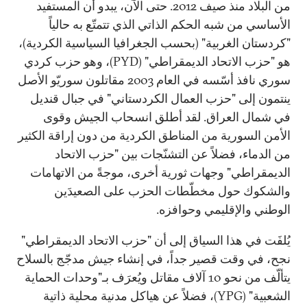
من البلاد منذ صيف 2012. حتى الآن، يبدو أن المستفيد
الأساسي من شبه الحكم الذاتي الذي تتمتّع به حالياً
"كردستان الغربية" (بحسب الجغرافيا السياسية الكردية)،
هو "حزب الاتحاد الديمقراطي" (PYD)، وهو حزب كردي
سوري نافذ أسّسه في العام 2003 مقاتلون سوريّو الأصل
ينتمون إلى "حزب العمال الكردستاني" في جبال قنديل
في شمال العراق. لقد أطلق انسحاب الجيش وقوى
الأمن السورية من المناطق الكردية من دون إراقة الكثير
من الدماء، فضلاً عن التشنّجات بين "حزب الاتحاد
الديمقراطي" وجهات ثورية أخرى، موجةً من الاتهامات
والشكوك حول مخطّطات الحزب على الصعيدَين
الوطني والإقليمي وحوافزه.
يُلفَت في هذا السياق إلى أن "حزب الاتحاد الديمقراطي"
نجح، في وقت قصير جداً، في إنشاء جيش مدجّج بالسلاح
يتألّف من نحو 10 آلاف مقاتل ويُعرَف بـ"وحدات الحماية
الشعبية" (YPG)، فضلاً عن هياكل مدنية محلية ذاتية