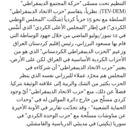
التنظيم تحت مسمّى "حركة المجتمع الديمقراطي"
(TEV-DEM). نظرياً، يتقاسم "حزب الاتحاد الديمقراطي"
السلطة مع نحو 15 حزباً كردياً (شكّلت "المجلس الوطني
الكردي") في إطار "المجلس الأعلى الكردي" الذي أُسِّس
في 12 تموز/يوليو الماضي من خلال جهود الوساطة التي
قام بها مسعود البرزاني، رئيس إقليم كردستان العراق
وزعيم "الحزب الديمقراطي الكردستاني" الذي هو من
الأحزاب الكردية الأساسية في العراق. لكن على الأرض،
يعتبر "حزب الاتحاد الديمقراطي" أن شركاءه في
المجلس هم مجرّد عملاء للبرزاني نفسه الذي ينظر
الحزب بكثير من الشك والريبة إلى علاقته الوثيقة بتركيا.
فضلاً عن ذلك، منع "حزب الاتحاد الديمقراطي" أيّ وجود
كردي مسلّح من خارج دائرة الموالين له في "وحدات
الحماية الشعبية" - وقد تحدّثت تقارير في الآونة الأخيرة
عن مناوشات مسلّحة مع "حزب الوحدة الكردي" في
سوريا (يكيتي) في مدينتَي الدرباسية والقامشلي.