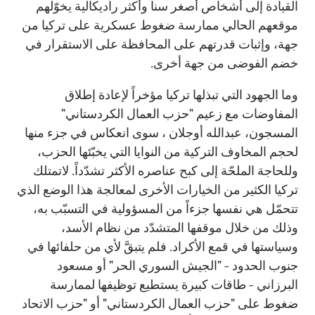
القيادة إلى أشخاص أصغر سناً وأكثر راديكالية يخوّلهم
موقعهم الحالي ممارسة ضغوط عسكرية على تركيا من
جهة، وإثبات قدرتهم على المحافظة على الاستقرار في
خضم الفوضى من جهة أخرى.
وما الجهود التي تبذلها تركيا مؤخراً لإعادة إطلاق
المفاوضات مع زعيم "حزب العمال الكردستاني"
المسجون، عبدالله أوجلان ، سوى انعكاس في جزء منها
لحجم المخاوف التركية من النوايا التي يخبّئها الحزب،
وللحاجة الملحّة إلى كبح عناصره الأكثر تشدّداً. لاتمتلك
تركيا الكثير من الخيارات الأخرى لمعالجة هذا الوضع الذي
تتحمّل هي نفسها جزءاً من المسؤولية في التسبّب به،
وذلك من خلال موقفها المتشدّد من نظام الأسد،
وسياستها في قمع الأكراد. فلم يتبقَّ لأي من حلفائها في
جنوب الحدود - "الجيش السوري الحر" أو مسعود
البرزاني - طاقات كبيرة يستطيع توظيفها لممارسة
ضغوط على "حزب العمال الكردستاني" أو "حزب الاتحاد