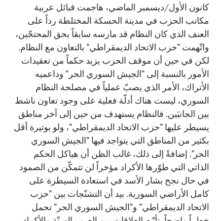
كانون الأول/ديسمبر الماضي، هاجمت قبائل عربية
مكاتب الحزب في مدينة الحسكة المختلطة رداً على
العنف الذي كان النظام قد مارسه سابقاً بحق المحتجّين،
واتّهمت "حزب الاتحاد الديمقراطي" بالتعاون مع النظام.
لكن في حين أن موقف الحزب يزيد حكماً من تعقيدات
الأمور بالنسبة إلى "الجيش السوري الحر" وداعميه
الأتراك، الأمر الذي يصبّ عملياً في مصلحة النظام
السوري، ليست هناك أدلّة فعلية على وجود تعاون ناشط
بين الجانبَين. فالنظام يستهدف من حين إلى آخر مناطق
يسيطر عليها "حزب الاتحاد الديمقراطي"، ولو بوتيرة أقل
بكثير من المناطق التي يتواجد فيها "الجيش السوري
الحر". إضافةً إلى ذلك، غالب الظن أن هياكل الحكم
الذاتي التي طوّرها الأكراد مؤخراً لن تتمكّن من الصمود
في حال نجح بشار الأسد في استعادة السيطرة على
كامل الأراضي السورية. بيد أن التشنّجات بين "حزب
الاتحاد الديمقراطي" و"الجيش السوري الحر" تحمل
خطراً واضحاً بتأزّم العلاقات بين العرب السنّة والأكراد