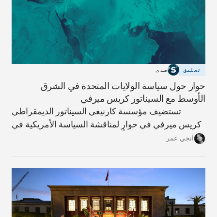
تعليق
صدى
حوار حول سياسة الولايات المتحدة في الشرق
الأوسط مع السيناتور كريس ميرفي
تستضيف مؤسسة كارنيغي السيناتور الديمقراطي
كريس ميرفي في حوارٍ لمناقشة السياسة الأمريكية في
الشرق الأوسط، محذرًا من أن الحرب على إيران خطأ
أنجي عمر
استراتيجي سيدفع المنطقة والعالم نحو مزيدٍ من
التصعيد.