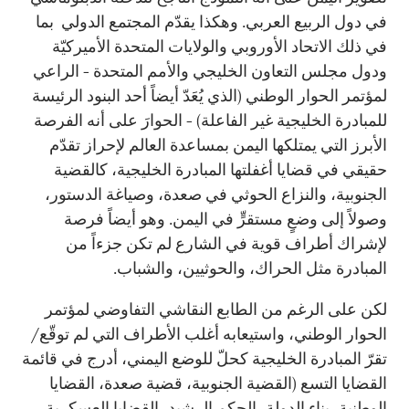
في دول الربيع العربي. وهكذا يقدّم المجتمع الدولي بما
في ذلك الاتحاد الأوروبي والولايات المتحدة الأميركيّة
ودول مجلس التعاون الخليجي والأمم المتحدة - الراعي
لمؤتمر الحوار الوطني (الذي يُعَدّ أيضاً أحد البنود الرئيسة
للمبادرة الخليجية غير الفاعلة) - الحوارَ على أنه الفرصة
الأبرز التي يمتلكها اليمن بمساعدة العالم لإحراز تقدّم
حقيقي في قضايا أغفلتها المبادرة الخليجية، كالقضية
الجنوبية، والنزاع الحوثي في صعدة، وصياغة الدستور،
وصولاً إلى وضعٍ مستقرٍّ في اليمن. وهو أيضاً فرصة
لإشراك أطراف قوية في الشارع لم تكن جزءاً من
المبادرة مثل الحراك، والحوثيين، والشباب.
لكن على الرغم من الطابع النقاشي التفاوضي لمؤتمر
الحوار الوطني، واستيعابه أغلب الأطراف التي لم توقّع/
تقرّ المبادرة الخليجية كحلّ للوضع اليمني، أدرج في قائمة
القضايا التسع (القضية الجنوبية، قضية صعدة، القضايا
الوطنية، بناء الدولة، الحكم الرشيد، القضايا العسكرية