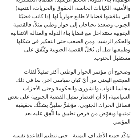
والأمنية، الكيانات الخاصة، الحقوق والحريات، التنمية)
التي يناقشها قضايا لا طابع حوارياً لها. إذا كانت قضيّتا
الجنوب وصعدة تحتاجان إلى حوار وطني مثلاً، فالقضية
الجنوبية ستتداخل مع قضايا بناء الدولة والعدالة الانتقالية
والحكم الرشيد، ومن الصعب حتى التفكير في شكلها
وطبيعتها قبل أن تُحَلّ القضية الجنوبية ويُتَّفَق على
مستقبل الجنوب.
وصحيح أن مؤتمر الحوار الوطني أكثر تمثيلاً لفئات
المجتمع اليمني من أيّ كيان سياسي آخر، بما في ذلك
مجلسا النواب والشورى والحكومة وحتى الأحزاب
السياسية، إلا أن اقتصار تمثيل القضية الجنوبية على بعض
فصائل الحراك الجنوبي، مؤشرٌّ سلبيٌّ يشكّك بحقيقية
تمثيلها ويقوّض من فرص تطبيق ما اتُّفِق عليه بعد
المؤتمر.
تؤكّد جميع الأطراف اليمنية – حتى تنظيم القاعدة نفسه