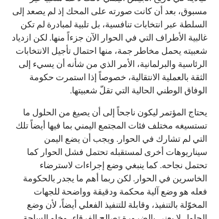
مسبوق، بعد أن كانت صورته على المحك إذ لم يصعد إلى
السلطة عبر انتخابات تنافسية، بل تلبية لمبادرة لم تكن
غالبية الأطراف التي في الحوار الآن جزءاً منها. لكن ازدياد
شعبيته يحمل مخاطر جمة، منها احتمال تأجيل الانتخابات
الرئاسية والبرلمانية، الأمر الذي من شأنه أن يسيء إلى
الثقة بالعملية الانتقالية، خصوصاً إذا استمرت حكومة
الوفاق الوطني الحالية التي تقلّ شعبيتها.
يحتاج المؤتمر ليكون ناجحاً إلى أن يصيغ من الحلول ما
تستسيغه مختلف فئات المجتمع اليمني بما فيها أيضاً تلك
التي لم تشارك في الحوار. ويجب أن يضع اليمن
سيناريوهات أخرى لمستقبله تحتمل فشل الحوار كما
تحتمل نجاحه. كما ينبغي وضع إجراءات لاسترضاء
الخاسرين في الحوار. لكن ربما أهم ما يجدر بالحكومة
فعله هو وضع آلية محكمة ودقيقة وواضحة للجهات
المخوّلة بالتنفيذ، وقابلة للتنفيذ الفعلي أيضاً، لأن وضع
الحلول لا يعني بالضرورة تصالح الفرقاء، وخلو الساحة