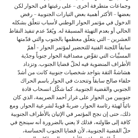
وجماعات متطرفة أخرى – على رغبتها في الحوار لكن
بعضها – الأكثر أهمية بعض التيارات الجنوبية – رفض
الدخول في مؤتمر الحوار الوطني لأسباب تتعلّق بشكله
الحالي أو بعدم التهيئة المسبقة له. ويُعَدّ عدم تنفيذ النقاط
العشرين – التي يتعلّق معظمها بالجنوب والتي قدّمتها
سابقاً اللجنة الفنية للتحضير لمؤتمر الحوار - أهمّ
المسبِّبات التي تقوِّض مصداقية الحوار جنوباً وجدّية
الأطراف المنضوية فيه لحلّ قضايا الجنوب. وتزداد
هشاشةُ الثقة بتواجد شخصيات جنوبية كانت من أشدّ
حلفاء صالح سابقاً وتتحدث في الحوار باسم الحراك
الجنوبي والقضية الجنوبية. كما شكّل انسحاب قادة
جنوبيين من الحوار على غرار أحمد الصريمة، الذي كان
نائباً لهيئة رئاسة الحوار، ضربةً قويةً لشرعية الحوار. ومع
ذلك، حتى إن نجح المؤتمر في الإتيان بالأطراف الجنوبية
كافة إلى طاولته، فذلك لا يعني بالضرورة أنه سينجح في
حلّ القضية الجنوبية، لأن قضايا الجنوب الحساسة،