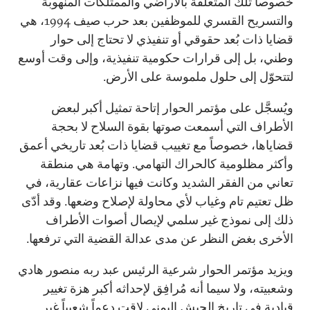
خصوصاً تلك المتعلقة بالأراضي والممتلكات المنهوبة
والتسريح القسري للموظفين بعد حرب صيف 1994، هي
قضايا ذات بُعد حقوقي أو تنفيذي لا تحتاج إلى حوار
وطني، بل إلى قرارات حكومية تنفيذية، وإلى وقت أوسع
لتتحوّل إلى حلول ملموسة على الأرض.
ويُسجَّل على مؤتمر الحوار إتاحة تمثيل أكبر لبعض
الأطراف التي أسمعت صوتها بقوة السلاح لا بحجة
قضاياها، خصوصاً مع تغييب قضايا ذات بُعد تاريخي أعمق
وأكثر مظلومية كالحراك التهامي. وتهامة هي منطقة
تعاني من الفقر الشديد وكانت فيها نزاعات عقارية، في
ظل تعتيم تام وغياب لأي محاولة لإصلاح وضعها. وقد أدّى
ذلك إلى نموذج غير سلمي لإيصال أصوات الأطراف
الأخرى بغض النظر عن مدى عدالة القضية التي ترفعها.
ويزيد مؤتمر الحوار شرعية الرئيس عبد ربه منصور هادي
وشعبيته، ولا سيما أنه مُرافِق لإحداثه أكبر هزة تغيير
قيادية في تاريخ الجيش اليمني لاقت دعماً شعبياً غير