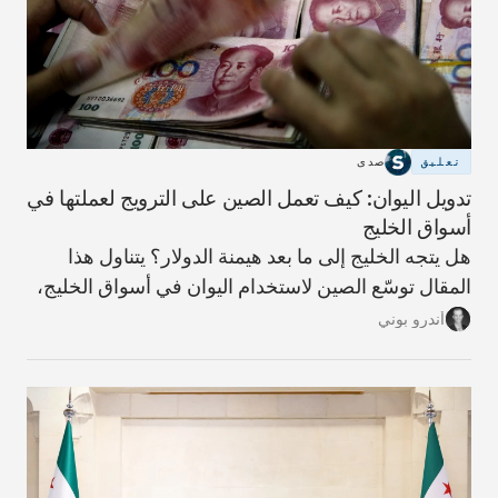
تعليق
صدى
تدويل اليوان: كيف تعمل الصين على الترويج لعملتها في
أسواق الخليج
هل يتجه الخليج إلى ما بعد هيمنة الدولار؟ يتناول هذا
المقال توسّع الصين لاستخدام اليوان في أسواق الخليج،
وما الذي يعنيه ذلك لمستقبل النظام المالي الإقليمي،
أندرو بوني
ولماذا تبدو مسألة فك الارتباط بالدولار أكثر تعقيدًا مما
توحي به العناوين.