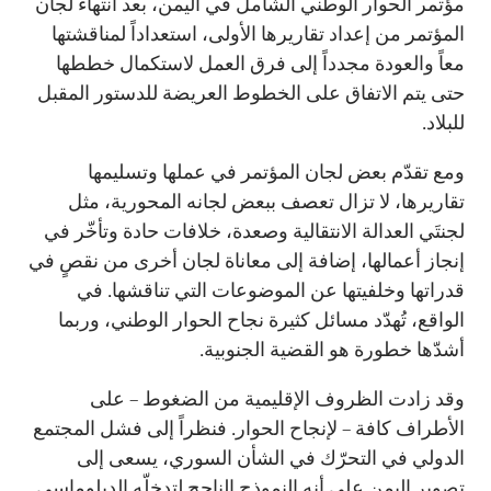
مؤتمر الحوار الوطني الشامل في اليمن، بعد انتهاء لجان
المؤتمر من إعداد تقاريرها الأولى، استعداداً لمناقشتها
معاً والعودة مجدداً إلى فرق العمل لاستكمال خططها
حتى يتم الاتفاق على الخطوط العريضة للدستور المقبل
للبلاد.
ومع تقدّم بعض لجان المؤتمر في عملها وتسليمها
تقاريرها، لا تزال تعصف ببعض لجانه المحورية، مثل
لجنتَي العدالة الانتقالية وصعدة، خلافات حادة وتأخّر في
إنجاز أعمالها، إضافة إلى معاناة لجان أخرى من نقصٍ في
قدراتها وخلفيتها عن الموضوعات التي تناقشها. في
الواقع، تُهدّد مسائل كثيرة نجاح الحوار الوطني، وربما
أشدّها خطورة هو القضية الجنوبية.
وقد زادت الظروف الإقليمية من الضغوط – على
الأطراف كافة – لإنجاح الحوار. فنظراً إلى فشل المجتمع
الدولي في التحرّك في الشأن السوري، يسعى إلى
تصوير اليمن على أنه النموذج الناجح لتدخلّه الدبلوماسي