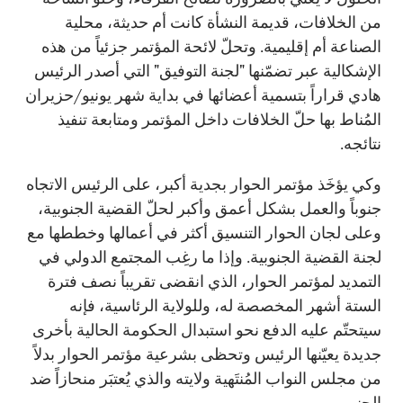
من الخلافات، قديمة النشأة كانت أم حديثة، محلية
الصناعة أم إقليمية. وتحلّ لائحة المؤتمر جزئياً من هذه
الإشكالية عبر تضمّنها "لجنة التوفيق" التي أصدر الرئيس
هادي قراراً بتسمية أعضائها في بداية شهر يونيو/حزيران
المُناط بها حلّ الخلافات داخل المؤتمر ومتابعة تنفيذ
نتائجه.
وكي يؤخَذ مؤتمر الحوار بجدية أكبر، على الرئيس الاتجاه
جنوباً والعمل بشكل أعمق وأكبر لحلّ القضية الجنوبية،
وعلى لجان الحوار التنسيق أكثر في أعمالها وخططها مع
لجنة القضية الجنوبية. وإذا ما رغِب المجتمع الدولي في
التمديد لمؤتمر الحوار، الذي انقضى تقريباً نصف فترة
الستة أشهر المخصصة له، وللولاية الرئاسية، فإنه
سيتحتّم عليه الدفع نحو استبدال الحكومة الحالية بأخرى
جديدة يعيّنها الرئيس وتحظى بشرعية مؤتمر الحوار بدلاً
من مجلس النواب المُنتَهية ولايته والذي يُعتبَر منحازاً ضد
الجنوب.