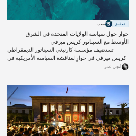
تعليق
صدى
حوار حول سياسة الولايات المتحدة في الشرق
الأوسط مع السيناتور كريس ميرفي
تستضيف مؤسسة كارنيغي السيناتور الديمقراطي
كريس ميرفي في حوارٍ لمناقشة السياسة الأمريكية في
الشرق الأوسط، محذرًا من أن الحرب على إيران خطأ
أنجي عمر
استراتيجي سيدفع المنطقة والعالم نحو مزيدٍ من
التصعيد.