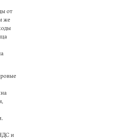
ды от
м же
ходы
яца
на
ировые
ина
я,
.
 НДС и