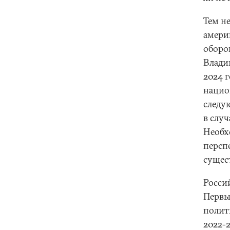
Тем н
амери
оборо
Влади
2024 
нацио
следу
в слу
Необх
персп
сущес
Росси
Первы
полит
2022-