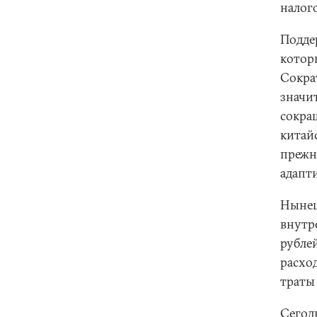
налого
Подде
котор
Сокра
значи
сокра
китайс
прежн
адапт
Нынеш
внутр
рублей
расхо
траты 
Сегод