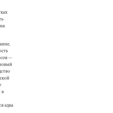
уках
ть
бна
аине,
ость
рсов —
 новый
дство
йской
е
 в
я едва