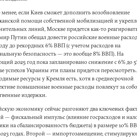
е менее, если Киев сможет дополнить возобновление
канской помощи собственной мобилизацией и укреп
нительных линий, Москве придется как-то реагировать
мир Путин обещал довести российские военные расхо
году до рекордных 6% ВВП (с учетом расходов на
нальную безопасность — это вообще 8% ВВП). На
ющий 2025 год пока запланировано снижение с 6% до 5
чае успехов Украины эти планы придется пересмотреть.
одимые ресурсы у Кремля есть, хотя в среднесрочной
ективе повышенные военные расходы повлекут за соб
твенные издержки.
йскую экономику сейчас разгоняют два ключевых факт
й — фискальный импульс (влияние госрасходов и нал
ики на сбалансированность бюджета) в размере 10% ВВ
2023 годах. Второй — импортозамещение, стимулиру