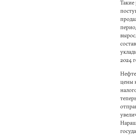
Такие
посту
прода
перио
вырос
состав
уклад
2024 
Нефте
цены 
налог
теперь
отпра
увели
Наращ
госуда