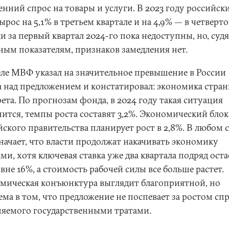
енний спрос на товары и услуги. В 2023 году российск
рос на 5,1% в третьем квартале и на 4,9% — в четверто
 за первый квартал 2024-го пока недоступны, но, судя
ным показателям, признаков замедления нет.
еле МВФ указал на значительное превышение в России
а над предложением и констатировал: экономика стра
ета. По прогнозам фонда, в 2024 году такая ситуация
нится, темпы роста составят 3,2%. Экономический блок
ского правительства планирует рост в 2,8%. В любом 
значает, что власти продолжат накачивать экономику
ми, хотя ключевая ставка уже два квартала подряд оста
вне 16%, а стоимость рабочей силы все больше растет.
мическая конъюнктура выглядит благоприятной, но
ма в том, что предложение не поспевает за ростом спр
няемого государственными тратами.