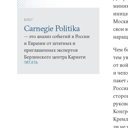
миним
иници
БЛОГ
Москвы
Carnegie Politika
свои 
— это анализ событий в России
наращ
и Евразии от штатных и
Чем б
приглашенных экспертов
Берлинского центра Карнеги
тем ув
ЧИТАТЬ
от во
и чел
пакет
Росси
сторо
руково
Конгр
Кремл
ли не