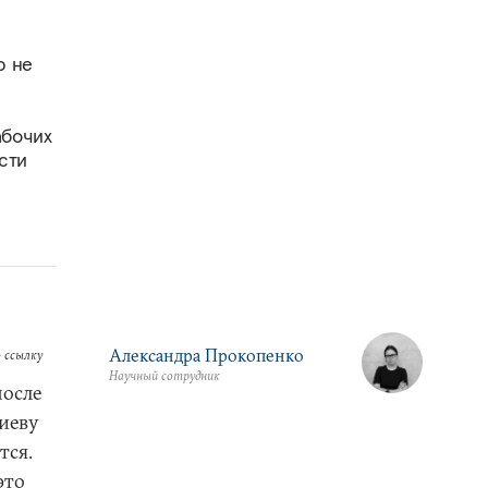
ю не
абочих
сти
Александра Прокопенко
 ссылку
Научный сотрудник
после
иеву
тся.
это