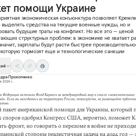
кет помощи Украине
приятная экономическая конъюнктура позволяет Кремл
о выделять средства на текущие военные нужды, но и
овать будущие траты на конфликт. Но все это — ценой
тающих структурных проблем: в экономике не хватает р
 значит, зарплаты будут расти быстрее производительно
, которую тормозят еще и технологические санкции
кий
ндра Прокопенко
 2024 г.
я Федерация включила Фонд Карнеги за международный мир в список «нежелательных
ий». Если вы находитесь на территории России, пожалуйста, не размещайте публично
татью.
 пакет американской помощи для Украины, который 
х споров одобрил Конгресс США, вероятно, поможет К
ать фронт, но говорить о переломе в войне не приходи
краинской стороны реалистичная задача на 2024 год — 