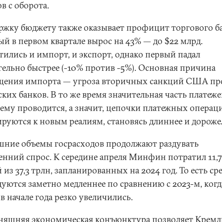
в с оборота.
ржку бюджету также оказывает профицит торгового ба
ый в первом квартале вырос на 43% — до $22 млрд.
тились и импорт, и экспорт, однако первый падал
тельно быстрее (-10% против -5%). Основная причина
щения импорта — угроза вторичных санкций США пр
ких банков. В то же время значительная часть платеже
ему проводится, а значит, цепочки платежных операц
ируются к новым реалиям, становясь длиннее и дороже
ние объемы госрасходов продолжают раздувать
енний спрос. К середине апреля Минфин потратил 11,
 из 37,3 трлн, запланированных на 2024 год. То есть ср
дуются заметно медленнее по сравнению с 2023-м, когд
в начале года резко увеличились.
няшняя экономическая конъюнктура позволяет Кремл