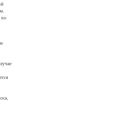
ий
м.
 по
ны
случае
ется
оса,