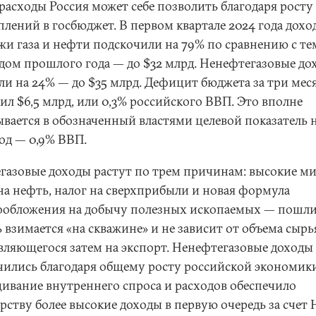
 расходы Россия может себе позволить благодаря росту
плений в госбюджет. В первом квартале 2024 года дохо
жи газа и нефти подскочили на 79% по сравнению с те
дом прошлого года — до $32 млрд. Ненефтегазовые до
ли на 24% — до $35 млрд. Дефицит бюджета за три мес
ил $6,5 млрд, или 0,3% российского ВВП. Это вполне
ывается в обозначенный властями целевой показатель 
год — 0,9% ВВП.
газовые доходы растут по трем причинам: высокие м
на нефть, налог на сверхприбыли и новая формула
ообложения на добычу полезных ископаемых — пошл
 взимается «на скважине» и не зависит от объема сырь
вляющегося затем на экспорт. Ненефтегазовые доходы
чились благодаря общему росту российской экономики
ивание внутреннего спроса и расходов обеспечило
рству более высокие доходы в первую очередь за счет