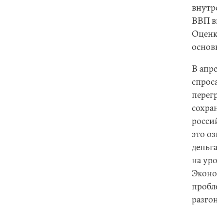
внутр
ВВП вы
Оценки
основ
В апр
спрос
перегр
сохра
россий
это о
деньга
на уро
Эконо
пробле
разго