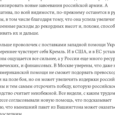
изировать новые завоевания российской армии. А
атива, по всей видимости, по-прежнему останется в р
, в том числе благодаря тому, что она успела увеличи
военные расходы до рекордных высот и, похоже, спосо
ивать их и дальше.
ольше проволочек с поставками западной помощи Укр
ереннее чувствует себя Кремль. И в США, и в ЕС устал
йны ощущается все сильнее, а у России еще много ресу
овеческих, и финансовых. В Москве уверены, что даже
 американской помощи не сможет подорвать превосхо
и на поле боя, но он может увеличить издержки росси
ны и тем самым отсрочить победу, которую российско
дство считает неизбежной. Все видели, с каким трудом
ессе согласовывали новую помощь, что подсказывает
ю, что нынешний пакет из Вашингтона может оказатьс
 последним.