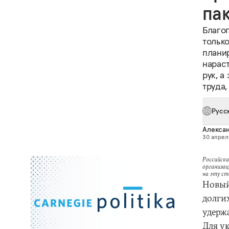
па
Благо
тольк
планир
нарас
рук, а
труда
Русс
Алекса
30 апреля
Российска
организац
на эту с
Новый
долги
удерж
Для у