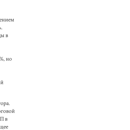
лением
.
ды в
%, но
ой
ора.
оговой
П в
ющее