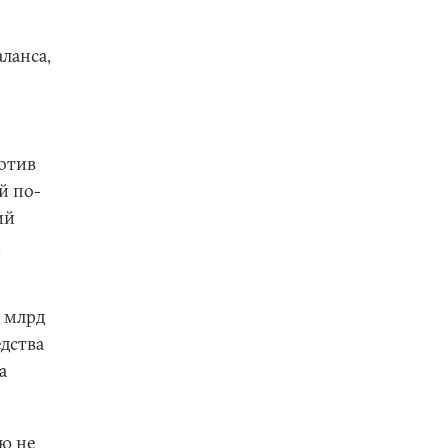
ланса,
отив
й по-
ий
.
7 млрд
едства
а
ю не