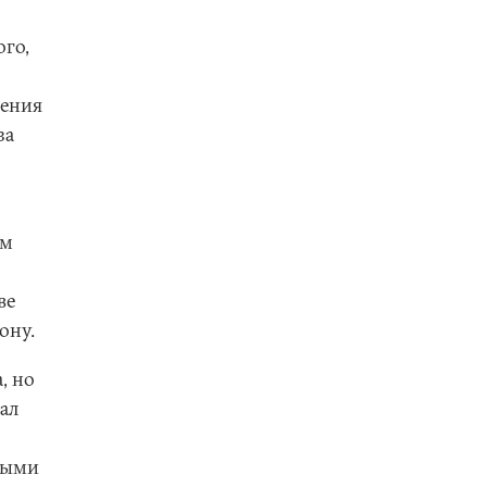
ого,
ления
за
ем
ве
ону.
, но
жал
ными