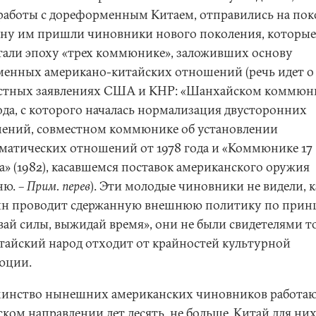
работы с дореформенным Китаем, отправились на пок
ену им пришли чиновники нового поколения, которые
стали эпоху «трех коммюнике», заложивших основу
менных американо-китайских отношений (речь идет о
стных заявлениях США и КНР: «Шанхайском коммюн
года, с которого началась нормализация двусторонних
ений, совместном коммюнике об установлении
матических отношений от 1978 года и «Коммюнике 17
а» (1982), касавшемся поставок американского оружия
ню. –
Прим. перев
). Эти молодые чиновники не видели, к
н проводит сдержанную внешнюю политику по прин
вай силы, выжидай время», они не были свидетелями то
итайский народ отходит от крайностей культурной
юции.
инство нынешних американских чиновников работаю
ком направлении лет десять, не больше. Китай для ни