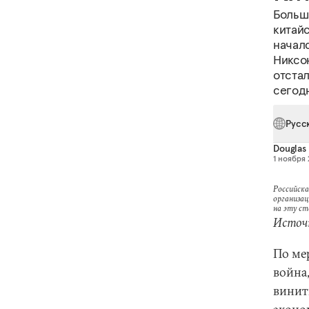
Больш
китайс
начал
Никсо
отста
сегод
Русс
Douglas 
1 ноября 
Российска
организац
на эту с
Источн
По ме
война
винить