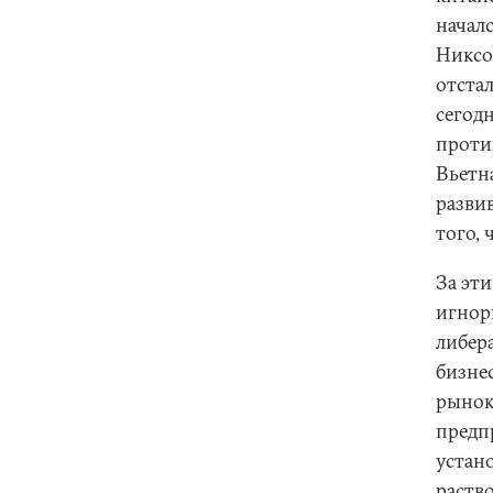
начал
Никсо
отста
сегод
проти
Вьетн
разви
того,
За эт
игнор
либер
бизне
рынок
предп
устан
раств