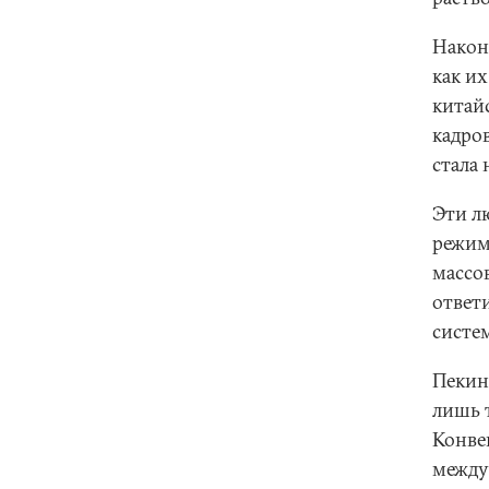
Након
как и
китай
кадро
стала 
Эти л
режим
массо
ответ
систе
Пекин
лишь т
Конве
между