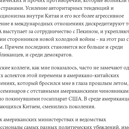
мических и прочих противоречий, которые возникли
 странами. Усиление авторитарных тенденций и
кционизма внутри Китая и его все более агрессивное
ение в международных отношениях дискредитируют те
 выступает за сотрудничество с Пекином, и укрепляю
ии сторонников новой холодной войны – на этот раз с
м. Причем последних становится все больше и среди
бликанцев, и среди демократов.
кие коллеги, как мне показалось, часто не замечают о
х аспектов этой перемены в американо-китайских
ениях, который бросился мне в глаза прошлым летом,
 семинаров с отставными американскими чиновникам
но покинувшими госаппарат США. В среде американце
ающихся Китаем, сменились поколения.
ех американских министерствах и ведомствах
ссионалы самых разных политических убеждений, и