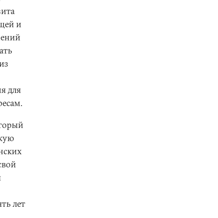
зита
щей и
шений
ать
из
я для
ресам.
оторый
скую
анских
свой
я
ть лет