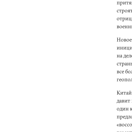
притя
строя
отриц
военн
Новое
иници
на дел
стран
все б
геопо
Китай
давит 
один 
предл
«восс