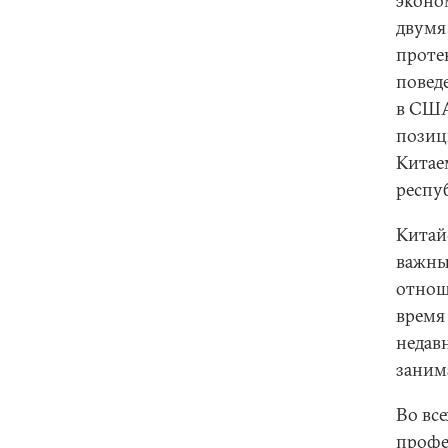
эконо
двумя
проте
повед
в США
позиц
Китае
респу
Китайс
важны
отнош
время
недав
заним
Во вс
профе