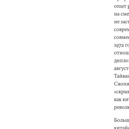
опыт 
на см
не за
совре
совме
1972 
отнош
дипло
август
Тайва
Сяопи
«скры
как к
револ
Больш
китайс