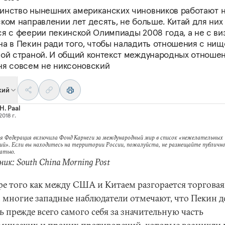
инство нынешних американских чиновников работают 
ком направлении лет десять, не больше. Китай для них
ся с феерии пекинской Олимпиады 2008 года, а не с ви
на в Пекин ради того, чтобы наладить отношения с нищ
лой страной. И общий контекст международных отноше
ня совсем не никсоновский
кий
H. Paal
2018 г.
я Федерация включила Фонд Карнеги за международный мир в список «нежелательных
ий». Если вы находитесь на территории России, пожалуйста, не размещайте публично
татью.
ик: South China Morning Post
ре того как между США и Китаем разгорается торговая
, многие западные наблюдатели отмечают, что Пекин 
 прежде всего самого себя за значительную часть