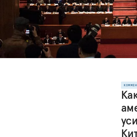
КОММЕ
Ка
ам
ус
Ки