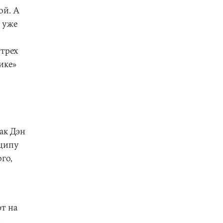
ой. А
 уже
 трех
ике»
ак Дэн
ципу
го,
т на
х