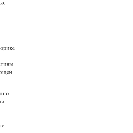
ые
торике
ативы
ающей
янно
ни
ше