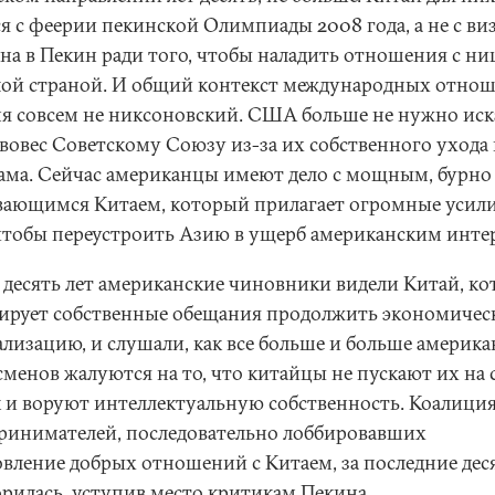
ся с феерии пекинской Олимпиады 2008 года, а не с ви
на в Пекин ради того, чтобы наладить отношения с ни
лой страной. И общий контекст международных отно
ня совсем не никсоновский. США больше не нужно иск
вовес Советскому Союзу из-за их собственного ухода 
ама. Сейчас американцы имеют дело с мощным, бурно
вающимся Китаем, который прилагает огромные усили
 чтобы переустроить Азию в ущерб американским инте
и десять лет американские чиновники видели Китай, к
ирует собственные обещания продолжить экономиче
ализацию, и слушали, как все больше и больше америк
сменов жалуются на то, что китайцы не пускают их на 
 и воруют интеллектуальную собственность. Коалици
ринимателей, последовательно лоббировавших
овление добрых отношений с Китаем, за последние деся
орилась, уступив место критикам Пекина.