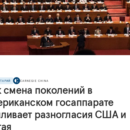
НТАРИЙ
CARNEGIE CHINA
к смена поколений в
ериканском госаппарате
иливает разногласия США и
тая