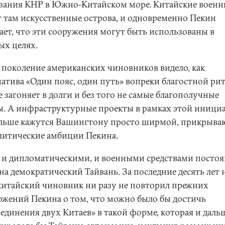
зания КНР в Южно-Китайском море. Китайские военн
т там искусственные острова, и одновременно Пекин
ает, что эти сооружения могут быть использованы в
ых целях.
 поколение американских чиновников видело, как
атива «Один пояс, один путь» вопреки благостной ри
е загоняет в долги и без того не самые благополучные
ы. А инфраструктурные проекты в рамках этой иници
ольше кажутся Вашингтону просто ширмой, прикрыв
литические амбиции Пекина.
 и дипломатическими, и военными средствами посто
на демократический Тайвань. За последние десять лет 
китайский чиновник ни разу не повторил прежних
ожений Пекина о том, что можно было бы достичь
оединения двух Китаев» в такой форме, которая и даль