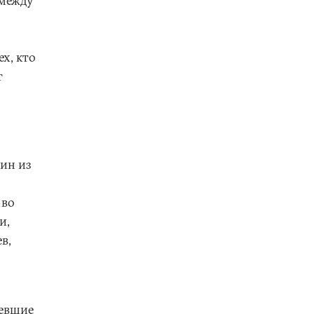
 между
х, кто
т
дин из
 во
и,
в,
мевшие