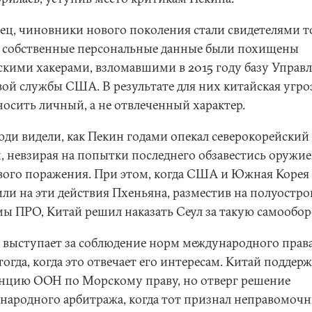
ец, чиновники нового поколения стали свидетелями т
х собственные персональные данные были похищены
скими хакерами, взломавшими в 2015 году базу Управ
вой службы США. В результате для них китайская угро
носить личный, а не отвлеченный характер.
юди видели, как Пекин годами опекал северокорейский
, невзирая на попытки последнего обзавестись оружи
вого поражения. При этом, когда США и Южная Корея
или на эти действия Пхеньяна, разместив на полуостро
мы ПРО, Китай решил наказать Сеул за такую самообор
 выступает за соблюдение норм международного права
огда, когда это отвечает его интересам. Китай поддер
нцию ООН по Морскому праву, но отверг решение
народного арбитража, когда тот признал неправомоч