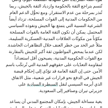
تّتسم بتراجع الثقة بالحكومة وازدياد الثقة بالجيش، ربما
تُنذر بمرحلة من عدم الاستقرار. ومع تحوُّل الدعم العام
من الحكومات المدنية إلى القوات المسلحة، تزداد أيضاً
الشرعية النسبية التي يتمتع بها الجيش ونفوذه السياسي
المحتمل. يمكن أن تكون الثقة العامة بالقوات المسلحة
مكوّناً من مكونّات العلاقات المدنية-العسكرية السليمة،
مثلاً عبر الحد من خطر العنف خلال التظاهرات الحاشدة.
لكن عندما يمحض المواطنون ثقة أكبر للجيش بالمقارنة
مع القوات الحكومية المدنية، يصبحون أقل استعداداً
لمقاومة التعدّيات على حقوقهم المدنية التي تُرتكَب باسم
الأمن. حتى إن الثقة العامة قد تؤدّي إلى إحكام قبضة
الجيش في الدفع نحو قرارات غير شعبية، مثل الاتفاق
الذي أبرمه السيسي لنقل
السيطرة السيادية
على
جزيرتَي تيران وصنافير إلى السعودية.
بغية مساءلة الجيش، بإمكان المجتمع المدني أن يساعد
المواطنين على رصد التعدّيات العسكرية على السياسة