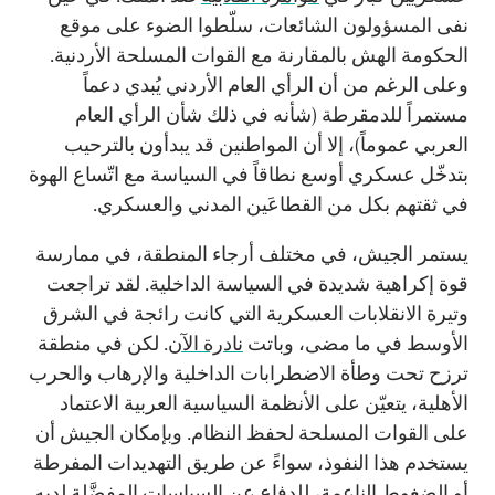
نفى المسؤولون الشائعات، سلّطوا الضوء على موقع
الحكومة الهش بالمقارنة مع القوات المسلحة الأردنية.
وعلى الرغم من أن الرأي العام الأردني يُبدي دعماً
مستمراً للدمقرطة (شأنه في ذلك شأن الرأي العام
العربي عموماً)، إلا أن المواطنين قد يبدأون بالترحيب
بتدخّل عسكري أوسع نطاقاً في السياسة مع اتّساع الهوة
في ثقتهم بكل من القطاعَين المدني والعسكري.
يستمر الجيش، في مختلف أرجاء المنطقة، في ممارسة
قوة إكراهية شديدة في السياسة الداخلية. لقد تراجعت
وتيرة الانقلابات العسكرية التي كانت رائجة في الشرق
الأوسط في ما مضى، وباتت
نادرة الآن
. لكن في منطقة
ترزح تحت وطأة الاضطرابات الداخلية والإرهاب والحرب
الأهلية، يتعيّن على الأنظمة السياسية العربية الاعتماد
على القوات المسلحة لحفظ النظام. وبإمكان الجيش أن
يستخدم هذا النفوذ، سواءً عن طريق التهديدات المفرطة
أو الضغوط الناعمة، للدفاع عن السياسات المفضَّلة لديه