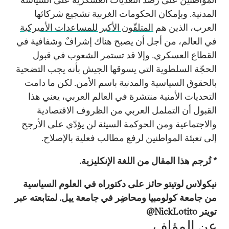
المدنية. وبإمكان الحكومات الغربية تشجيع شركائها
العرب، الذين هم
المتلقّون الأكبر للمساعدات الأميركية
في العالم، من أجل أن يصبح هناك إشرافٌ وشفافية في
القطاع العسكري. وإلا قد تستمر الشعوب في قبول
الحجّة السلطوية التي يسوقها الجيش بأنه يجب التضحية
بالحقوق السياسية والمدنية باسم الأمن. لكن ما دامت
التحديات الأمنية منتشرة في العالم العربي، يعني هذا
القبول أن التململ العربي من الظروف الاقتصادية
والاجتماعية ومن الحوكمة السيئة لن يؤدّي على الأرجح
إلى تعبئة المواطنين لرفع مطالب فعلية بالإصلاح.
* تُرجم هذا المقال من اللغة الإنكليزية.
نيكولاس لوتيتو حائز على دكتوراه في العلوم السياسية
من جامعة كولومبيا ومحاضِر في جامعة ييل. لمتابعته عبر
تويتر NickLotito@
عن المؤلف