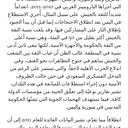
التي أجراها الباروميتر العربي في 2010-2011، انعداماً
شديداً للثقة بالجيش. على سبيل المثال، أُجري الاستطلاع
في اليمن بعد انطلاق الاحتجاجات إنما قبل أن يبدأ الجنود
بإطلاق النار على المشاركين فيها. وقد بلغت نسبة الثقة
بالجيش أكثر بقليل من 50 في المئة، وهي نسبة أعلى
من الثقة بالحكومة والأجهزة الأمنية، لكنها تبقى ثاني أدنى
نسبة في المنطقة. غالب الظن أن غياب الثقة بين الشعب
والجيش ساهم في جنوح التظاهرات نحو العنف، وفي
اندلاع الحرب الأهلية لاحقاً، والتي تستمر على الرغم من
التدخل العسكري السعودي. في حين حالت الظروف
الأمنية دون إجراء استطلاعات للمتابعة في هذه البلدان،
تشير تقارير نوعيّة إلى تعمُّق الخيبة من مؤسسات الدولة
كافة، فيما تستهدف الهجمات الجوية التي تشنّها الحكومة
المدنيين في
سورية
و
اليمن
.
انطلاقاً مما تقدّم، تشير البيانات العائدة للعام 2011 إلى أن
هوة الثقة المتزايدة التي تشهدها المنطقة اليوم، والتي