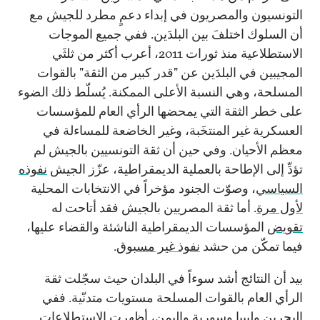
التونسيون والمصريون في إبداء دعمٍ مطرد للجيش مع
أن السلوك اختلفَ بين البلدَين. ففي جميع الموجات
الاستطلاعية منذ ثورات 2011، أعرب أكثر من ثلثَي
المجيبين في البلدَين عن "قدر كبير من الثقة" بالقوات
المسلحة، وهي النسبة الأعلى الممكنة. يُسلّط ذلك الضوء
على خطر الثقة التي يمحضها الرأي العام للمؤسسات
العسكرية غير المنتخَبة، وغير الخاضعة للمساءلة في
معظم الأحيان. وفي حين أن ثقة التونسيين بالجيش لم
تؤدِّ إلى الإطاحة بالعملية الديمقراطية، عزّز الجيش
نفوذه
السياسي
، وصوّت الجنود مؤخراً في الانتخابات المحلية
لأول مرة
. أما ثقة المصريين بالجيش فقد أتاحت له
تقويض
المؤسسات الديمقراطية الناشئة والقضاء عليها،
فيما تمكّن من حشد
نفوذ غير مسبوق
.
بيد أن النتائج أشد سوءاً في البلدان حيث سجّلت ثقة
الرأي العام بالقوات المسلحة مستويات متدنّية. ففي
البحرين وليبيا وسورية واليمن، أظهرت الاستطلاعات