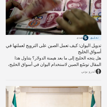
تعليق
صدى
تدويل اليوان: كيف تعمل الصين على الترويج لعملتها في
أسواق الخليج
هل يتجه الخليج إلى ما بعد هيمنة الدولار؟ يتناول هذا
المقال توسّع الصين لاستخدام اليوان في أسواق الخليج،
وما الذي يعنيه ذلك لمستقبل النظام المالي الإقليمي،
أندرو بوني
ولماذا تبدو مسألة فك الارتباط بالدولار أكثر تعقيدًا مما
توحي به العناوين.