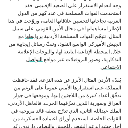
وجه انعدام الاستقرار على الصعيد الإقليمي. فقد
استخدمت القوات المسلحة في عدد كبير من الدول
العربية نجاحاتها لتحسين علاقاتها العامة، وروّجت في هذا
الإطار لمساهماتها في مجال الأمن القومي. على سبيل
المثال، تتبجّح القوات المسلحة الأردنية
بروابطها
مع
الجيش الأميركي الواسع النفوذ، وتبثّ رسائل إيجابية من
خلال
المحطة الإذاعية
التابعة لها،
واللوحات
الإعلانية
التذكارية، وصور البروفيلات عبر مواقع
التواصل
الاجتماعي
.
يُقدّم الأردن المثال الأبرز عن هذه النزعة. فقد حافظت
المملكة على استقرارها الأمني عموماً على الرغم من
تدفّق أعداد كبيرة من اللاجئين إليها، وموقعها في جوار
العراق وسورية اللذين تمزّقهما الحرب. فالعاهل الأردني،
الملك عبدالله الثاني، الذي تدرّج بصفة قائد مروحية في
القوات الخاصة، استخدم أوراق اعتماده العسكرية من
أجل حشد الدعم الشعبي للجيش والنظام، وارتدى
زيّه