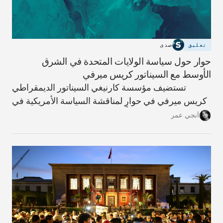
تعليق
صدى
حوار حول سياسة الولايات المتحدة في الشرق
الأوسط مع السيناتور كريس ميرفي
تستضيف مؤسسة كارنيغي السيناتور الديمقراطي
كريس ميرفي في حوارٍ لمناقشة السياسة الأمريكية في
الشرق الأوسط، محذرًا من أن الحرب على إيران خطأ
أنجي عمر
استراتيجي سيدفع المنطقة والعالم نحو مزيدٍ من
التصعيد.