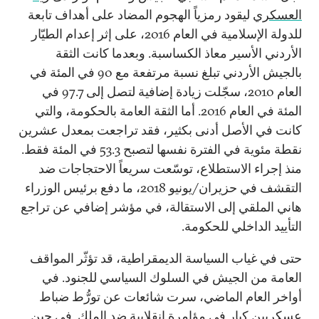
العسكري
ليقود رمزياً الهجوم المضاد على أهداف تابعة
للدولة الإسلامية في العام 2016، على إثر إعدام الطيّار
الأردني الأسير معاذ الكساسبة. وبعدما كانت الثقة
بالجيش الأردني تبلغ نسبة مرتفعة مع 90 في المئة في
العام 2010، سجّلت زيادة إضافية لتصل إلى 97.7 في
المئة في العام 2016. أما الثقة العامة بالحكومة، والتي
كانت في الأصل أدنى بكثير، فقد تراجعت بمعدل عشرين
نقطة مئوية في الفترة نفسها لتصبح 53.3 في المئة فقط.
منذ إجراء الاستطلاع، توسّعت سريعاً الاحتجاجات ضد
التقشف في حزيران/يونيو 2018، ما دفع برئيس الوزراء
هاني الملقي إلى الاستقالة، في مؤشر إضافي عن تراجع
التأييد الداخلي للحكومة.
حتى في غياب السياسة الديمقراطية، قد تؤثّر المواقف
العامة من الجيش في السلوك السياسي للجنود. في
أواخر العام الماضي، سرت شائعات عن تورُّط ضباط
عسكريين كبار في
مؤامرة انقلابية
ضد الملك. في حين