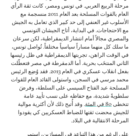
مرحلة الربيع العربي. في تونس ومصر، كانت ثقة الرأي
العام بالقوات المسلحة بعد العام 2011 منسجمة مع
الأسلوب غير العنفي إلى حد كبير الذي تعامل به الجيش
مع الاحتجاجات. في البداية، أتاح الجيشان التونسي
والمصري مجالاً أمام انتشار الديمقراطية، لكن سرعان
ما سلك كل منهما مساراً سياسياً مختلفاً. تُواصل تونس،
في الوقت الراهن، تجربتها الديمقراطية في ظل رئيسها
الثاني المنتخَب بحرية. أما الدمقرطة في مصر فتعطّلت
بفعل انقلاب عسكري في العام 2013. فقد وُضِع الرئيس
محمد مرسي في السجن، واستولى القائد العام للقوات
المسلحة عبد الفتاح السيسي على السلطة، وفرضَ
سلطويةً شديدة، مع حفاظه على نسب تأييد عامة
تتخطى
80 في المئة
. وقد أُتيح ذلك لأن أكثرية موالية
للجيش محضت ثقتها للضباط العسكريين كي يقودوا
المرحلة الانتقالية في البلاد.
على الرغم من هذا التباعد في المسارَين، استمر