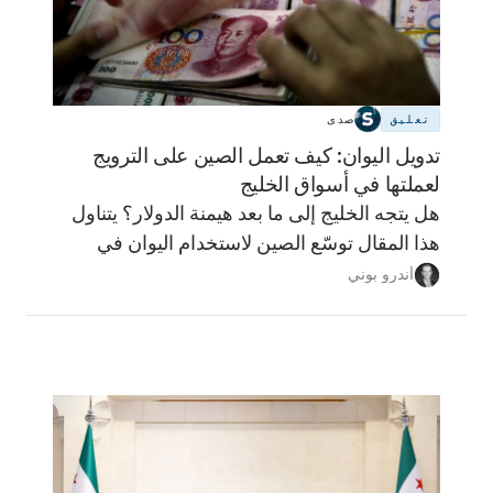
تعليق
صدى
تدويل اليوان: كيف تعمل الصين على الترويج
لعملتها في أسواق الخليج
هل يتجه الخليج إلى ما بعد هيمنة الدولار؟ يتناول
هذا المقال توسّع الصين لاستخدام اليوان في
أسواق الخليج، وما الذي يعنيه ذلك لمستقبل
أندرو بوني
النظام المالي الإقليمي، ولماذا تبدو مسألة فك
الارتباط بالدولار أكثر تعقيدًا مما توحي به العناوين.