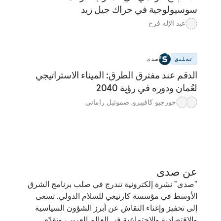
سوسيولوجية في حراك جيل زيد
عبد الإله فرح
تعليق
صدى
الدقم عند مفترق الطرق: الميناء الاستراتيجي
لعُمان ودوره في رؤية 2040
جورجيو كافييرو
,
صموئيل راماني
عن صدى
"صدى" نشرة إلكترونية تندرج في صلب برنامج الشرق
الأوسط في مؤسسة كارنيغي للسلام الدولي. تسعى
إلى تحفيز وإغناء النقاش عن أبرز الشؤون السياسية
والاقتصادية والاجتماعية في العالم العربي، وتقدّم