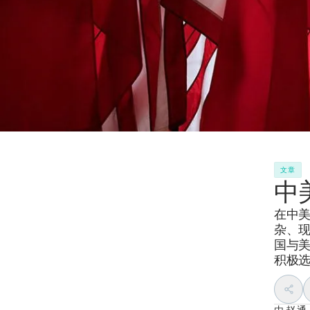
文章
中
在中
杂、
国与
积极