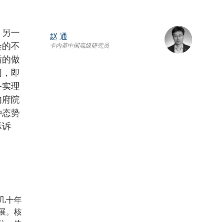
，另一
赵 通
会的不
卡内基中国高级研究员
盾的做
同，即
务实理
内府院
种态势
际诉
几十年
展。核