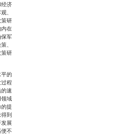
和经济
客观、
政策研
的内在
确保军
决策、
政策研
水平的
发过程
溢的速
用领域
力的提
未得到
济发展
荡便不