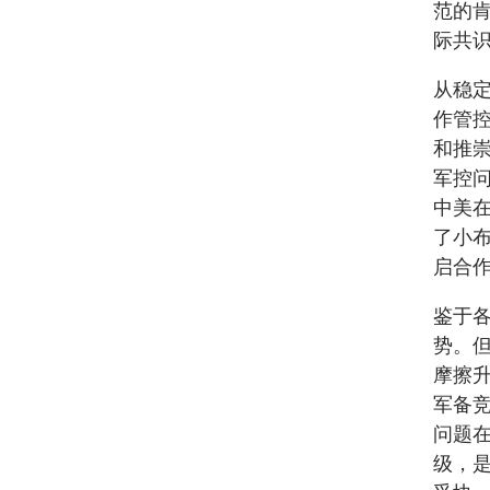
范的
际共
从稳
作管
和推
军控
中美
了小
启合
鉴于
势。
摩擦
军备
问题
级，