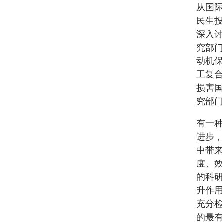
从国
民生
深入
究部
动机
工复
损害
究部
有一
进步
中带
度、
的科
升作
充分
的最