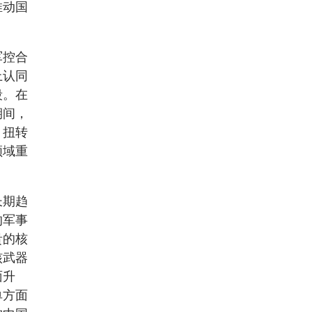
推动国
军控合
上认同
段。在
期间，
，扭转
领域重
长期趋
的军事
贵的核
核武器
面升
单方面