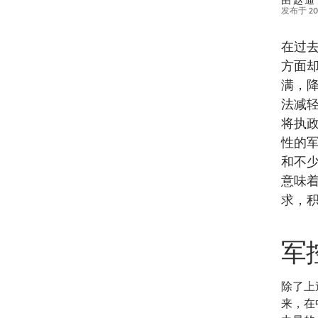
由
赵 通
发布于
2
在过
方面
满，
法减
将执
性的
和不
意味
求，
军
除了上
来，在