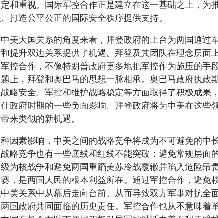
肯定和重视。国际军控合作正是建立在这一基础之上，为
识、打造公平公正的国际安全秩序提供支持。
定中美大国关系的角度来看，拜登政府的上台为两国通过
控和提升双边关系提供了机遇。拜登及其团队在理念层面
崇军控合作，不像特朗普政府更多地把军控作为施压的手
问题上，拜登和奥巴马的思想一脉相承。奥巴马政府执政
在战略安全、军控和维护战略稳定等方面取得了积极成果
布什政府时期的一些负面影响。拜登政府将为中美在这些
作带来类似的新机遇。
各种因素影响，中美之间的战略竞争将成为不可避免的中
但战略竞争也有一些底线和红线不能突破：避免常规层面
升级为核战争和避免两国重蹈美苏冷战覆辙并陷入危险昂
竞赛，是两国人民的根本利益所在。通过军控合作，避免
在中美关系中从幕后走向台前、从而导致双方军事对抗全
是两国政府共同面临的历史责任。军控合作也从不意味着