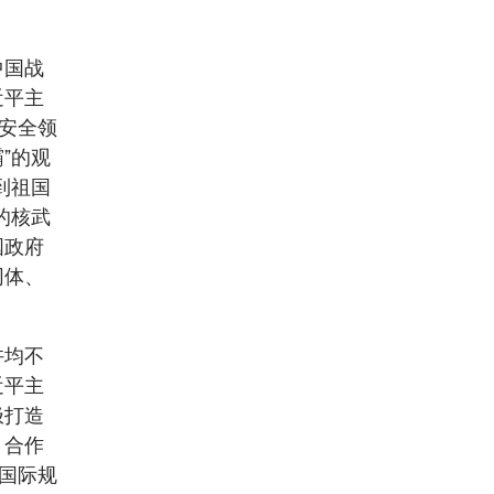
中国战
近平主
际安全领
”的观
到祖国
的核武
国政府
同体、
许均不
近平主
极打造
、合作
、国际规