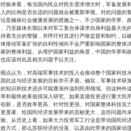
际经验来看，每当国内民众对民生需求增大时，军备发展
投入的比例是否合适的问题就会被重新审视。对此问题的
讨论是确保社会健康发展的措施之一。不少国家的学界、
门、乃至媒体长期以来对军工复合体谋求自身利益最大化
保持着充分的警惕，并呼吁对其进行严格监督和制约，以
合体推动军备扩张的自利性倾向不会严重影响国家的整体
国家的整体利益。从维护国家利益的角度，中国的学界和
门也应该对此及相关问题予以关注。
种观点认为，对高端军事技术的投入会推动整个国家科技
，因此这与经济发展的目标并不矛盾。确实，军事技术研
来的知识和技术进步可能逐渐外溢到民用领域。但这种外
效率和最终效果值得深入研究。如果直接投资进行重大民
研创新，是否效率更高、针对性更强、对国家整体科技实
用更显著、给国民经济发展带来的贡献更大，这些问题尚
检验。从历史上看，如果大力投资军工行业是带动国民经
有效方式，那么苏联经济的没落、以及由此带来的国家动