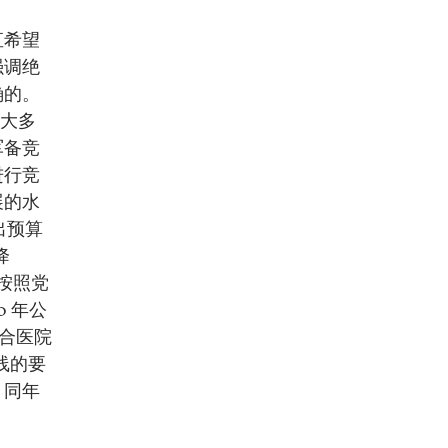
直希望
强调绝
确的。
—大多
军备竞
进行竞
展的水
出预算
降
按照党
 年公
综合医院
线的要
，同年