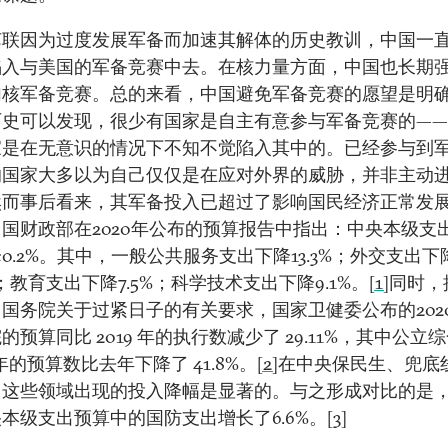
苏联因为过度发展军备而加速其解体的历史教训，中国一
陷入与美国的军备竞赛中去。在核力量方面，中国也长期
加核军备竞赛。总的来看，中国避免军备竞赛的愿望是明
历史可以发现，很少有国家是自主有意参与军备竞赛的—
家是在无意识的情况下不知不觉陷入其中的。已经参与到
的国家大多以为自己仅仅是在应对外界的威胁，并非主动
然而事后看来，其军备投入已超过了影响国民经济正常发
国财政部在2020年公布的预算报告中指出：中央本级支
0.2%。其中，一般公共服务支出下降13.3%；外交支出下
8%；教育支出下降7.5%；科学技术支出下降9.1%。
[1]
同时，
国务院关于过紧日子的有关要求，国家卫健委公布的2020
的预算同比 2019 年的执行数减少了 29.11%，其中公立
0 年的预算数比去年下降了 41.8%。
[2]
在中央保民生、兜底
，这些领域出现的投入降幅是显著的。与之形成对比的是
本级支出预算中的国防支出增长了6.6%。
[3]