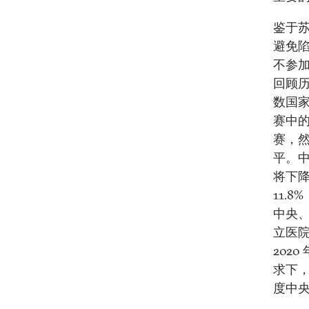
鉴于
避免
不参
回顾
数国
赛中
赛，
平。中
将下降
11.
中央、
立医院
202
求下
度中央