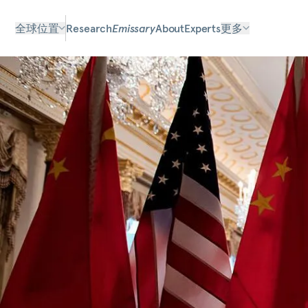
全球位置
Research
Emissary
About
Experts
更多