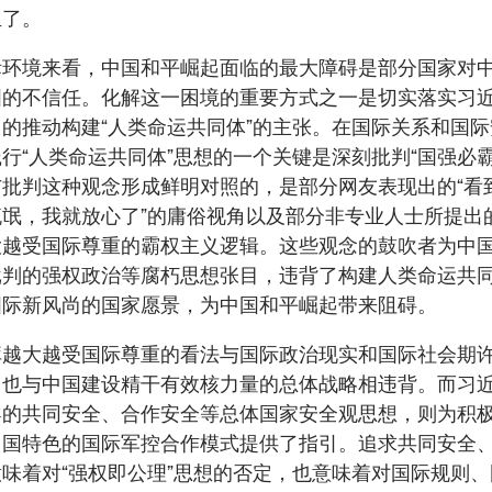
生了。
际环境来看，中国和平崛起面临的最大障碍是部分国家对
图的不信任。化解这一困境的重要方式之一是切实落实习
的推动构建“人类命运共同体”的主张。在国际关系和国
行“人类命运共同体”思想的一个关键是深刻批判“国强必霸
与批判这种观念形成鲜明对照的，是部分网友表现出的“看
流氓，我就放心了”的庸俗视角以及部分非专业人士所提出
大越受国际尊重的霸权主义逻辑。这些观念的鼓吹者为中
批判的强权政治等腐朽思想张目，违背了构建人类命运共
国际新风尚的国家愿景，为中国和平崛起带来阻碍。
库越大越受国际尊重的看法与国际政治现实和国际社会期
，也与中国建设精干有效核力量的总体战略相违背。而习
导的共同安全、合作安全等总体国家安全观思想，则为积
中国特色的国际军控合作模式提供了指引。追求共同安全
味着对“强权即公理”思想的否定，也意味着对国际规则