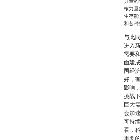
力量的
核力量
生存能
和各种
与此
进入
需要
面建
国经
好，
影响
挑战
巨大
会加
可持
看，
重要