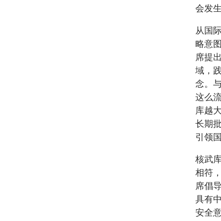
会发
从国
略意
席提出
域，践
念。
这么
库越
长期
引领
核武
相符
席倡
具有
安全意