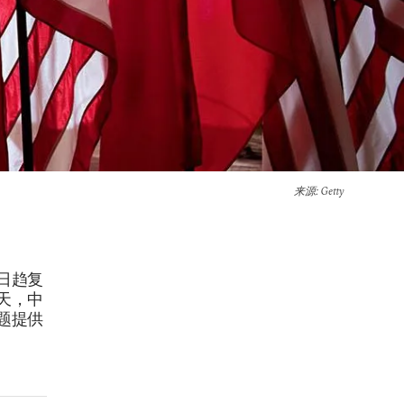
来源
: Getty
日趋复
天，中
题提供