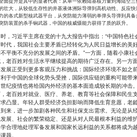
全面提升是其中的显著代表：从单一依赖陆基核力量到海陆空三
的壮大，从较低生存性的井基液体洲际导弹到高机动性、反应快
力的各式新型核武器平台，从突防能力薄弱的单弹头导弹到具备
突防装置的杀手锏武器，中国的核威慑能力获得了质的跃升。
同时，习近平主席在党的十九大报告中指出：“中国特色社
新时代，我国社会主要矛盾已经转化为人民日益增长的美
和不平衡不充分的发展之间的矛盾。”一方面，随着小康社
成，老百姓对生活水平继续提高的期待广泛存在。另一方
济发展正受到更多客观压力和挑战：国际经济环境不如之
有利于中国的全球化势头受挫，国际供应链的重构可能带
，世纪疫情也将给国内外经济的基本面造成较长期的冲击
下，老百姓对就业、医疗、养老、教育等社会保障和民生
需求凸显。年轻人群受经济负担影响而降低生育意愿，老
速到来，进一步加剧各种民生和社保支出需求。无论是从
续发展、社会的繁荣稳定、还是从对人民最根本利益的维
科学合理地处理军备发展和国家长远利益的关系都将成为
的课题。