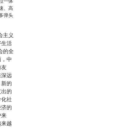
位一体
速、高
多弹头
会主义
好生活
会的全
面，中
前友
来深远
。新的
支出的
龄化社
经济的
护来
越来越