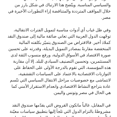
والسياسي المناسبة. ويتّضح هذا الارتباك في شكل بارز من
خلال المواقف المترددة والمتناقضة إزاء التطورات الأخيرة في
مصر.
وفي ظل غياب أي أدوات مناسبة لتمويل الفترات الانتقالية،
توجّهت الدول العربية التي تعاني ضائقة مالية إلى صندوق النقد
كملاذ أخير. فالاقتراض من الصندوق يتميّز بكلفته المالية
المنخفضة مقارنةً بمصادر التمويل البديلة، وقدرته على تحسين
صورة الاقتصاد في الأسواق الدولية، ورفع منسوب الثقة لدى
المستثمرين، وتحسين التصنيف السيادي للبلد. إلا أن مقاربة
هذه المؤسسة، التي تقوم بالدرجة الأولى على الحفاظ على
التوازنات الاقتصادية بالاعتماد على السياسات التقشفية،
لاتتماشى مع خصوصيات مراحل الانتقال السياسي التي تتّسم
عادة بتراجع النشاط الاقتصادي وانعدام الاستقرار الأمني كما
هي الحال في مصر وتونس واليمن.
في المقابل، غالباً ماتكون القروض التي يقدّمها صندوق النقد
مشروطةً بالتزام الدول التي تلجأ إليها بتطبيق سياسات معيّنة