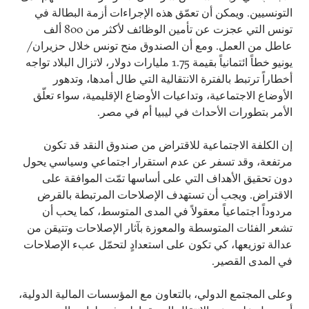
التونسيين. ويمكن أن تعمّق هذه الإجراءات أزمة البطالة في
تونس التي عجزت عن تأمين الوظائف لأكثر من 800 ألف
عاطل من العمل. ومع أن الصندوق منح تونس خلال حزيران/
يونيو خطاً ائتمانياً بقيمة 1.75 مليارات دولار، لاتزال البلاد تواجه
أخطاراً ترتبط بالفترة الانتقالية التي طال أمدها، وتدهور
الأوضاع الاجتماعية، وتداعيات الأوضاع الإقليمية، سواء تعلّق
الأمر بتطورات الأحداث في ليبيا أم في مصر.
إن الكلفة الاجتماعية للاقتراض من صندوق النقد قد تكون
مرتفعة، وقد تسفر عن عدم استقرار اجتماعي وسياسي يحول
دون تحقيق الأهداف التي على أساسها تمّت الموافقة على
الاقتراض. ويجب أن تستهدف الإصلاحات المرتبطة بالقرض
مردوداً اجتماعياً معقولاً في المدى المتوسط، كما يحب أن
تشعر الفئات المتوسطة والمعوزة بآثار الإصلاحات وتتيقن من
عدالة توزيعها، كي تكون على استعدادٍ لتحمّل عبء الإصلاحات
في المدى القصير.
وعلى المجتمع الدولي، بالتعاون مع المؤسسات المالية الدولية،