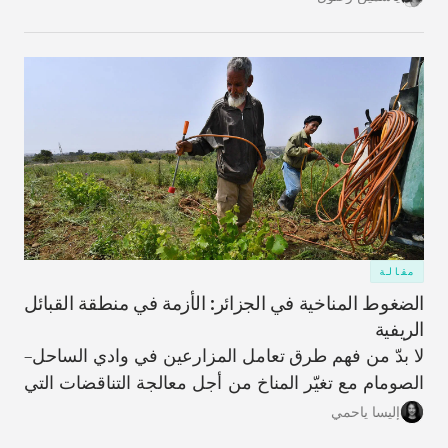
استخراجي جديد.
مقالة
الضغوط المناخية في الجزائر: الأزمة في منطقة القبائل
الريفية
لا بدّ من فهم طرق تعامل المزارعين في وادي الساحل–
الصومام مع تغيّر المناخ من أجل معالجة التناقضات التي
تؤدّي من خلالها عملية التكيّف، على المستويَين الفردي
إليسا ياحمي
والمؤسّسي، إلى زيادة تأثُّر المنطقة بالعوامل المناخية،