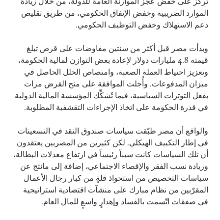
تُركِّز على خفض عجز الموازنة العامة للدولة، من خلال زيادة
الموارد الضريبية وخفض الإنفاق الحكومي، من طريق تقليص
دعم الاستهلاك وخفض التوظيف الحكومي.
وبدأت مصر قبل أكثر من سنتين مفاوضات على قرض تبلغ
قيمته 4.8 مليارات دولار لإعادة بعض التوازن لمالية الحكومة،
وتعزيز احتياط العملة الصعبة، وامتصاص الخلل الحاصل في
ميزان المدفوعات. وأُجلت الموافقة على منح القرض مرات
بفعل التوترات السياسية، فيما تُشكِّك المؤسسة المالية الدولية
في قدرة الحكومة على اتخاذ الإجراءات التقشفية المطلوبة.
والواقع أن مصر طبّقت سياسات صندوق النقد في التسعينات
في إطار التكييف الهيكلي. لكن كثيرين من المصريين يعتقدون
أن تلك السياسات كانت سبباً رئيساً في ارتفاع معدلات البطالة،
وزيادة نسب الفقر والإقصاء الاجتماعي، إضافة إلى مانتج عن
سياسات التخصيص من استحواذ قلةٍ من كبار رجال الأعمال
المقرّبين من نظام مبارك على منشآت اقتصادية استراتيجية
في صفقات اتّسمت بالفساد وإهدارٍ واسعٍ للمال العام.