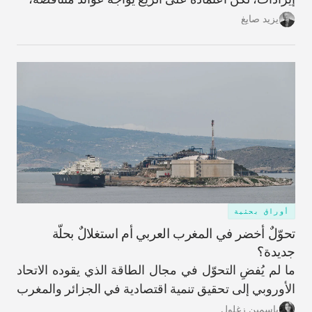
ما يحمّل البلاد تكاليف ضخمة غير قابلة للاسترداد وعوائد
يزيد صايغ
مؤجّلة، ويزيد اعتمادها على الاقتراض الخارجي.
أوراق بحثية
تحوّلٌ أخضر في المغرب العربي أم استغلالٌ بحلّة
جديدة؟
ما لم يُفضِ التحوّل في مجال الطاقة الذي يقوده الاتحاد
الأوروبي إلى تحقيق تنمية اقتصادية في الجزائر والمغرب
وتونس، فقد يُنظر إلى هذه العملية على أنها نمطٌ
ياسمين زغلول