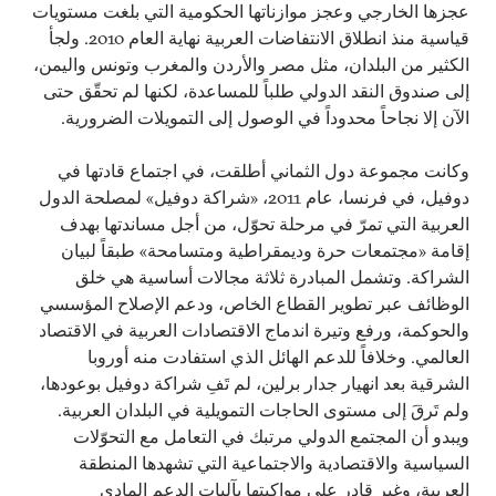
عجزها الخارجي وعجز موازناتها الحكومية التي بلغت مستويات
قياسية منذ انطلاق الانتفاضات العربية نهاية العام 2010. ولجأ
الكثير من البلدان، مثل مصر والأردن والمغرب وتونس واليمن،
إلى صندوق النقد الدولي طلباً للمساعدة، لكنها لم تحقّق حتى
الآن إلا نجاحاً محدوداً في الوصول إلى التمويلات الضرورية.
وكانت مجموعة دول الثماني أطلقت، في اجتماع قادتها في
دوفيل، في فرنسا، عام 2011، «شراكة دوفيل» لمصلحة الدول
العربية التي تمرّ في مرحلة تحوّل، من أجل مساندتها بهدف
إقامة «مجتمعات حرة وديمقراطية ومتسامحة» طبقاً لبيان
الشراكة. وتشمل المبادرة ثلاثة مجالات أساسية هي خلق
الوظائف عبر تطوير القطاع الخاص، ودعم الإصلاح المؤسسي
والحوكمة، ورفع وتيرة اندماج الاقتصادات العربية في الاقتصاد
العالمي. وخلافاً للدعم الهائل الذي استفادت منه أوروبا
الشرقية بعد انهيار جدار برلين، لم تَفِ شراكة دوفيل بوعودها،
ولم تَرقَ إلى مستوى الحاجات التمويلية في البلدان العربية.
ويبدو أن المجتمع الدولي مرتبك في التعامل مع التحوّلات
السياسية والاقتصادية والاجتماعية التي تشهدها المنطقة
العربية، وغير قادر على مواكبتها بآليات الدعم المادي