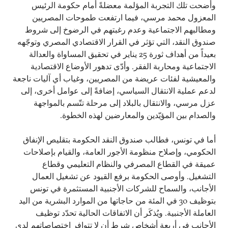
وأضحت تلك التجربة المؤلمة معضلةً أمام حكومة الرئيس
المعزول محمد مرسي، فيما ارتفعت طموحات المصريين
ومطالبهم الاجتماعية وعدم رغبتهم في الرضوخ إلى شروط
صندوق النقد، التي تؤثر في القرار الاقتصادي المصري وتوجّهه
بعيداً من أهداف ثورة 25 يناير في تحقيق المساواة والعدالة
الاجتماعية ومحاربة الفقر. وأدّى تدهور الأوضاع الاقتصادية
والمعيشية لفئات عريضة من المصريين، وغياب أي آليات ناجعة
لدعم عملية الانتقال السياسي، إضافةً إلى عوامل أخرى، إلى
عزل مرسي، والانتقال بالبلاد إلى مرحلة تتّسم بالمواجهة
والصدام بين المؤيّدين والمعارضين لهذه الخطوة.
أما في تونس، فطالب صندوق النقد الحكومة بتقليص الإنفاق
الحكومي، وإصلاح منظومة الأجور العامة، والقيام بإصلاحات
عميقة في القطاع المصرفي والنظام التعليمي وقطاع
التشغيل. وأوصى الحكومة برفع القيود عن تشغيل العمال
الأجانب، والسماح للشركات الأجنبية المستثمرة في تونس
بتوظيف 30 في المئة من حاجاتها من الموارد البشرية من اليد
العاملة الأجنبية. ويُذكَر أن الاتفاقات الحالية تحدّد توظيف
الأجانب في أربعة أشخاص شرط أن لا تتوافر اختصاصاتهم لدى