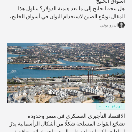
أسواق الخليج
هل يتجه الخليج إلى ما بعد هيمنة الدولار؟ يتناول هذا
المقال توسّع الصين لاستخدام اليوان في أسواق الخليج،
وما الذي يعنيه ذلك لمستقبل النظام المالي الإقليمي،
أندرو بوني
ولماذا تبدو مسألة فك الارتباط بالدولار أكثر تعقيدًا مما
توحي به العناوين.
أوراق بحثية
الاقتصاد التأجيري العسكري في مصر وحدوده
تشجّع القوات المسلحة شكلًا من أشكال الرأسمالية يدرّ
إيرادات، لكن اعتماده على الريع يواجه عوائد متناقصة،