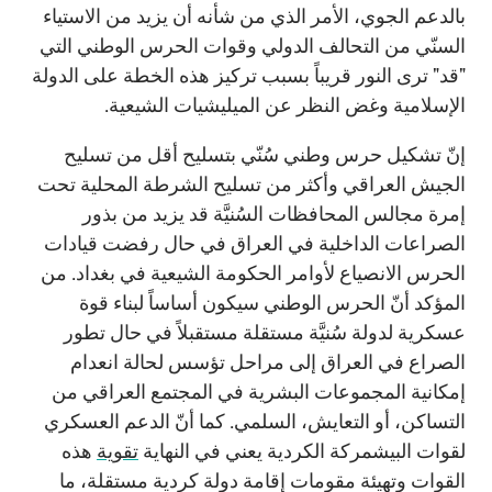
بالدعم الجوي، الأمر الذي من شأنه أن يزيد من الاستياء
السنّي من التحالف الدولي وقوات الحرس الوطني التي
"قد" ترى النور قريباً بسبب تركيز هذه الخطة على الدولة
الإسلامية وغض النظر عن الميليشيات الشيعية.
إنّ تشكيل حرس وطني سُنّي بتسليح أقل من تسليح
الجيش العراقي وأكثر من تسليح الشرطة المحلية تحت
إمرة مجالس المحافظات السُنيَّة قد يزيد من بذور
الصراعات الداخلية في العراق في حال رفضت قيادات
الحرس الانصياع لأوامر الحكومة الشيعية في بغداد. من
المؤكد أنّ الحرس الوطني سيكون أساساً لبناء قوة
عسكرية لدولة سُنيَّة مستقلة مستقبلاً في حال تطور
الصراع في العراق إلى مراحل تؤسس لحالة انعدام
إمكانية المجموعات البشرية في المجتمع العراقي من
التساكن، أو التعايش، السلمي. كما أنّ الدعم العسكري
لقوات البيشمركة الكردية يعني في النهاية
تقوية
هذه
القوات وتهيئة مقومات إقامة دولة كردية مستقلة، ما