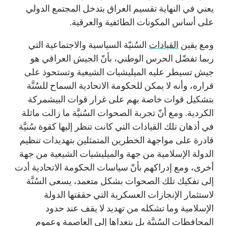
يعني في النهاية تقسيم العراق بتدخل المجتمع الدولي
على أساس المكونات الطائفية والعرقية.
ومع يقين
القيادات
السُنيّة السياسية والاجتماعية التي
ربما تفضّل الحرس الوطني، بأنّ الجيش العراقي هو
جيش تسيطر عليه الميليشيات الشيعية وتستحوذ على
قراره، وأنه لا يمكن للحكومة الاتحادية السماح للسُنَّة
بتشكيل قوات خاصة بهم على غرار قوات البيشمركة
الكردية. ومع أنّ تجربة الصحوات السُنيَّة ما زالت ماثلة
في أذهان تلك القيادات التي كانت تنظر إليها كقوة سُنيَّة
قادرة على مواجهة الخطرين المتمثلين بتهديدات تنظيم
الدولة الإسلامية من جهة والميليشيات الشيعية من جهة
أخرى، ومع إدراكهم بأنّ سياسات الحكومة الاتحادية أدت
إلى تفكيك تلك الصحوات بشكل متعمد، يسعى السُنَّة
لاستثمار الإنجازات العسكرية التي حققتها الدولة
الإسلامية وما تشكله من تهديد لا يقف عند حدود
المحافظات السُنيَّة بل يتعداها إلى العاصمة وعموم