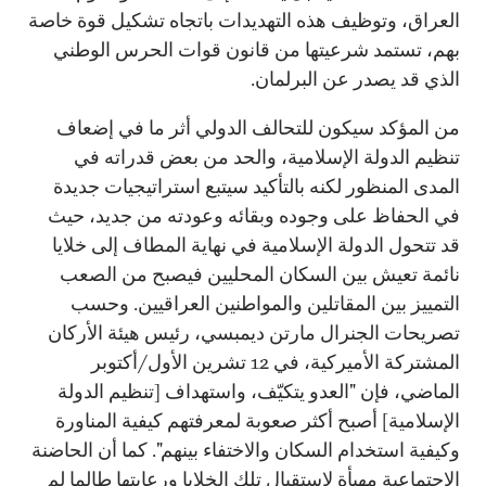
العراق، وتوظيف هذه التهديدات باتجاه تشكيل قوة خاصة
بهم، تستمد شرعيتها من قانون قوات الحرس الوطني
الذي قد يصدر عن البرلمان.
من المؤكد سيكون للتحالف الدولي أثر ما في إضعاف
تنظيم الدولة الإسلامية، والحد من بعض قدراته في
المدى المنظور لكنه بالتأكيد سيتبع استراتيجيات جديدة
في الحفاظ على وجوده وبقائه وعودته من جديد، حيث
قد تتحول الدولة الإسلامية في نهاية المطاف إلى خلايا
نائمة تعيش بين السكان المحليين فيصبح من الصعب
التمييز بين المقاتلين والمواطنين العراقيين. وحسب
تصريحات الجنرال مارتن ديمبسي، رئيس هيئة الأركان
المشتركة الأميركية، في 12 تشرين الأول/أكتوبر
الماضي، فإن "العدو يتكيّف، واستهداف [تنظيم الدولة
الإسلامية] أصبح أكثر صعوبة لمعرفتهم كيفية المناورة
وكيفية استخدام السكان والاختفاء بينهم". كما أن الحاضنة
الاجتماعية مهيأة لاستقبال تلك الخلايا ورعايتها طالما لم