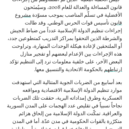
قانون المساءلة والعدالة للعام 2008، وسيُمنَحون
الأفضلية في تسلّم المناصب بموجب مسوّدة
مشروع
قانون
تأسيس قوات الحرس الوطني. وقد طالت
إجراءات تنظيم الدولة الإسلامية عدداً من ضباط الجيش
والشرطة الذين التحقوا بمراكز التدريب كمتطوعين جدد،
أو الملتحقين لإعادة هيكلة الوحدات المنهارة، وتراوحت
هذه الإجراءات بين الإعدام لبعضهم أو تفجير منازل
البعض الآخر، على خلفية معلومات ترد إلى التنظيم تؤكد
ارتباطهم
بالحكومة الاتحادية والتنسيق معها.
بعد أسابيع من الضربات الجوية المتتالية التي استهدفت
موارد تنظيم الدولة الإسلامية الاقتصادية ومواقعه
العسكرية وطرق إمداداته البرية، حققت تلك الضربات
نجاحاً نسبياً في تقليص عدد الهجمات على المدن السورية
والعراقية. تمكّنت الدولة الإسلامية من إلحاق هزائم
متكرّرة بالقوات الحكومية في مدن عدّة. أما في المدن
التي تتولى مهمة الدفاع عنها قوات عشائرية أو مناطقية،