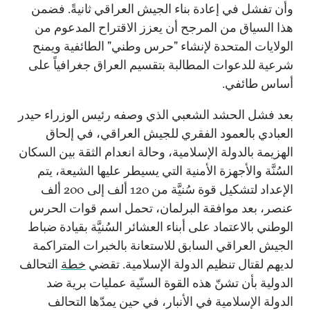
وأن تفشل في إعادة بناء الجيش العراقي ثانيةً. فضمن
هذا السياق من المرجح أن يعزز الاقتراح المدعوم من
الولايات المتحدة لإنشاء "حرس وطني" الطائفية ويمنح
شرعية للدعوات المطالبة بتقسيم العراق جغرافياً على
أساس طائفي.
بعد فشل الحشد الشعبي الذي وصفه رئيس الوزراء حيدر
العبادي بالعمود الفقري للجيش العراقي، في إلحاق
الهزيمة بالدولة الإسلامية، وحالة انعدام الثقة بين السكان
السُنَّة والأجهزة الأمنية التي يسيطر عليها الشيعة، يتم
الإعداد لتشكيل قوة سُنيَّة من 120 ألف إلى 200 ألف
عنصر، بعد موافقة البرلمان، تحمل اسم قوات الحرس
الوطني بالاعتماد على أبناء العشائر السُنيَّة بقيادة ضباط
الجيش العراقي السابق للاستعانة بالخبرات المتراكمة
لديهم لقتال تنظيم الدولة الإسلامية. تقضي
خطة
التحالف
الدولية بأن تشنّ هذه القوة السنّية عمليات برية ضد
الدولة الإسلامية في الأنبار، في حين يمدّها التحالف