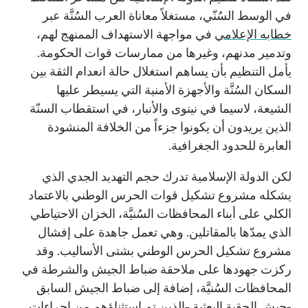
في الوسط السُنّي، مستغلاً معاناة العرب السُنَّة عبر
خطابه الإعلامي
في مواجهة الاستهداف الممنهج لهم،
وتدمير مدنهم، وغيرها من ممارسات قوات الحكومة.
يأمل التنظيم بأن يساهم استغلال حالة انعدام الثقة بين
السكان السُنَّة والأجهزة الأمنية التي يسيطر عليها
الشيعة، لاسيما في نينوى والأنبار، في استقطاب السنّة
الذين يريدون أن يكونوا جزءاً من الخلافة المنشودة
العابرة للحدود الجغرافية.
لكن الدولة الإسلامية تدرك حجم التهديد الجدي الذي
يشكله مشروع تشكيل قوات الحرس الوطني بالاعتماد
الكلي على أبناء المحافظات السُنيَّة، الخزان الاحتياطي
الذي يمدّها بالمقاتلين. وهي تعمل جاهدة على إفشال
مشروع تشكيل الحرس الوطني بشتى الأساليب. وقد
ركزت جهودها على ملاحقة ضباط الجيش والشرطة في
المحافظات السُنيَّة، إضافة إلى ضباط الجيش السابق
-جيش الحقبة البعثية -الذين تم استثناؤهم من إجراءات