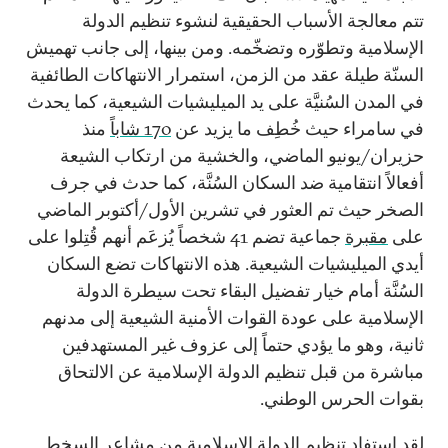
تتم معالجة الأسباب الحقيقية لنشوء تنظيم الدولة
الإسلامية وتطوّره وتضخّمه. ومن بينها، إلى جانب تهميش
السنّة طيلة عقد من الزمن، استمرار الانتهاكات الطائفية
في المدن السُنيَّة على يد الميليشيات الشيعية، كما يحدث
في سامراء حيث خُطِف ما يزيد عن
170 شاباً
منذ
حزيران/يونيو الماضي، والخشية من ارتكاب الشيعة
أفعالاً انتقامية ضد السكان السُنَّة، كما حدث في جرف
الصخر حيث تم العثور في تشرين الأول/أكتوبر الماضي
على
مقبرة
جماعية تضم 41 شخصاً يُزعَم أنهم قُتِلوا على
أيدي الميليشيات الشيعية. هذه الانتهاكات تضع السكان
السُنَّة أمام خيار تفضيل البقاء تحت سيطرة الدولة
الإسلامية على عودة القوات الأمنية الشيعية إلى مدنهم
ثانية، وهو ما يؤدي حتماً إلى عزوف غير المستهدفين
مباشرة من قبل تنظيم الدولة الإسلامية عن الالتحاق
بقوات الحرس الوطني.
لقد استفاد تنظيم الدولة الإسلامية من مشاعر السخط