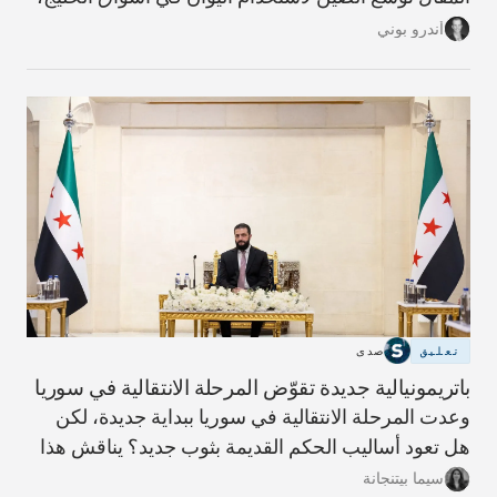
وما الذي يعنيه ذلك لمستقبل النظام المالي الإقليمي،
أندرو بوني
ولماذا تبدو مسألة فك الارتباط بالدولار أكثر تعقيدًا مما
توحي به العناوين.
تعليق
صدى
باتريمونيالية جديدة تقوّض المرحلة الانتقالية في سوريا
وعدت المرحلة الانتقالية في سوريا ببداية جديدة، لكن
هل تعود أساليب الحكم القديمة بثوب جديد؟ يناقش هذا
المقال مؤشرات ذلك وما يلزم لبناء دولة أكثر شفافية
سيما بيتنجانة