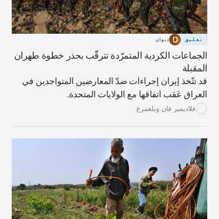
تعليق
ديوان
الجماعات الكردية المتمرّدة تترقّب بحذر خطوة طهران
المقبلة
قد تتّخذ إيران إجراءات ضدّ المعارضين المتواجدين في
العراق عَقب اتفاقها مع الولايات المتحدة.
فلاديمير فان ويلغنبرغ