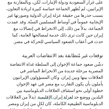
على غرار السعودية ودولة الإمارات. لكن، وبالمقارنة مع
الإيرانيين، لم تُظهر الجماعة حماسة كبيرة لزيادة التعاون،
بسبب حذرها من حقيقة عزلة إيران الدولية وصورتها غير
الإيجابية عموماً في أوساط المسلمين السنّة. وقد عمدت
الجماعة، بدلاً من ذلك، إلى الانخراط في إتصالات مع
إيران حين كانت ترى ذلك خدمة لمصالحها العامة، كما
حدث في أعقاب الصعود السياسي للحركة في مصر.
توقعات غير مُتطابقة بعد الانتفاضات العربية
دشّن صعود جماعة الإخوان إلى السلطة غداة الانتفاضة
المصرية مرحلة جديدة من الانخراط المباشر في
العلاقات بينها وبين إيران. وكان المسؤولون الإيرانيون
يأملون بأن يكون التقارب مع مصر في عهد الإخوان
خطوة أولى نحو استئناف العلاقات الدبلوماسية بين
البلدين ووضع حد
لعزلة إيران الإقليمية
. (بدلاً من العلاقات
الدبلوماسية الطبيعية الكاملة، كان لكلٍ من إيران ومصر