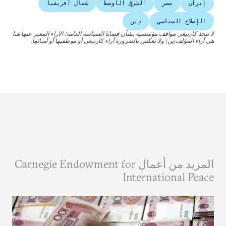
إيران
مصر
الشرق الأوسط
شمال أفريقيا
الإصلاح السياسي
دِين
لا تتخذ كارنيغي مواقف مؤسسية بشأن قضايا السياسة العامة؛ الآراء المعبر عنها هنا
هي آراء المؤلف(ين) ولا تعكس بالضرورة آراء كارنيغي أو موظفيها أو أمنائها.
المزيد من أعمال Carnegie Endowment for
International Peace