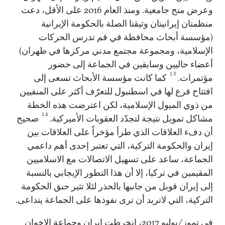
وعرض منح جامعية. ومنذ العام 2016 على الأقل، دعت
منظمتان إيرانيتان وثيقتا الصلة بالحكومة الإيرانية
(مؤسسة أبحاث محافظة في قم تدرس الحركات
الإسلامية، ومجموعة مجتمع مدني مركزها في طهران)
أعضاء حاليين وسابقين في الجماعة إلى حضور
13
مؤتمرات.
كما كانت مؤسسة الأبحاث تسعى إلى
افتتاح فرع لها في اسطنبول للتعرّف أكثر على المنفيين
من ذوي الميول الإسلامية، لكن اعترضت هذه الخطة
14
مشاكل تمويل نتيجة لتجدّد العقوبات الأميركية.
صحيح
أن دفء العلاقات الذي طرأ مؤخراً على العلاقات بين
إيران والحكومة التركية، التي تعتبر إحدى أهم داعمي
الجماعة، ساعد على تسهيل الاتصالات مع الاسلاميين
المقيمين في تركيا، إلا أن هذا التطور الإيجابي بالنسبة
إلى إيران قوبل من جانبها بالحذر لئلا تثير حنق الحكومة
التركية، التي لاتريد أن ترى نفوذها على الجماعة يتداعى.
في تموز/يوليو 2017، انخرطت إيران وجماعة الإخوان