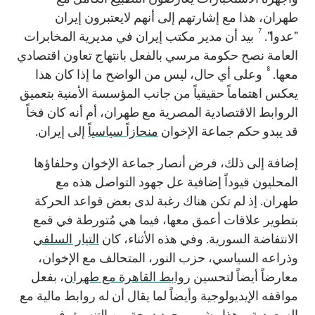
طهران، هذا مع إشارتهم إلى أنهم لايعتبرون إيران
7
"عدوا".
بيد أن مدير مكتب إيران في مديرية المخابرات
العامة نصح حكومة مرسي بالفعل بانتهاج تعاون اقتصادي
8
معها.
وعلى أي حال، ليس من الواضح ما إذا كان هذا
يعكس اهتماماً حقيقياً من جانب المؤسسة الأمنية بتعميق
الروابط الاقتصادية المصرية مع طهران، أم أنه كان فخاً
قد يبدو حكم جماعة الإخوان
منحازاً سياسياً
إلى إيران.
إضافة إلى ذلك، فرض أنصار جماعة الإخوان وحلفاؤها
المحليون قيوداً إضافية عل جهود التواصل هذه مع
طهران. إذ لم تكن هناك رغبة لدى بعض قواعد الحركة
بتطوير علاقات أعمق معها، فيما هي مُتورطة في قمع
الانتفاضة السورية. وفي هذه الأثناء، كان
التيار السلفي
وذراعه السياسي، حزب النور، المتحالف مع الإخوان،
معارضاً أيضاً لتحسين
روابط القاهرة مع طهران
، بفعل
مواقفه الإيديولوجية وأيضاً لما يقال أن له روابط مالية مع
السعودية. وهذا وشى بوجود درجة من التنسيق في