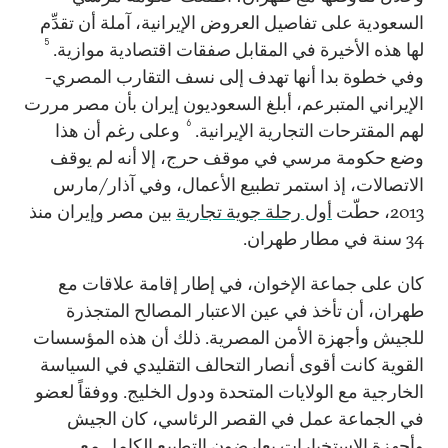
السعودية على تفاصيل العروض الإيرانية، آملة أن تقدِّم
5
لها هذه الأخيرة في المقابل صفقات اقتصادية موازية.
وفي خطوة بدا أنها تهدف إلى نسف التقارب المصري-
الإيراني المتبرعم، أبلغ السعوديون إيران بأن مصر مررت
6
لهم المقترحات التجارية الإيرانية.
وعلى رغم أن هذا
وضع حكومة مرسي في موقف حرج، إلا أنه لم يوقف
الاتصالات، إذ استمر تطبيع الأعمال، وفي آذار/مارس
2013، حطّت
أول رحلة جوية تجارية
بين مصر وإيران منذ
34 سنة في مطار طهران.
كان على جماعة الإخوان، في إطار إقامة علاقات مع
طهران، أن تأخذ في عين الاعتبار المصالح المتجذرة
للجيش وأجهزة الأمن المصرية. ذلك أن هذه المؤسسات
القوية كانت أقوى أنصار التحالف التقليدي في السياسة
الخارجية مع الولايات المتحدة ودول الخليج. ووفقاً لعضو
في الجماعة عمل في القصر الرئاسي، كان الجيش
وأجهزة الاستخبارات يعارضون التطبيع الكامل مع