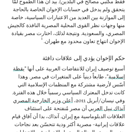
فقط مكتبي مصالح في البلدين). بيد أن هذا الطموح لمّا
يتحقق ولم يدخل في حسابات الإخوان الخاصة بالحاجة
إلى الموازنة بين العديد من الاعتبارات السياسية، خاصة
منها وجهات نظر القوى المحلية المصرية النافذة كالجيش
المصري، والسعودية. ونتيجة لذلك، اختارت مصر بقيادة
3
الإخوان انتهاج تعاون محدود مع طهران.
حكم الإخوان يؤدي إلى علاقات دافئة
أسبغ توصيف إيران للانتفاضات العربية على أنها "
يقظة
إسلامية
"، طابعاً دينياً على المتغيرات في مصر. وهذا
أسّس لأرضية مشتركة مع المنظمات الإسلامية التي
كانت تدخل المعترك السياسي رسمياً خلال هذه الفترة.
وفي نيسان/أبريل 2011،
أعلن وزير الخارجية المصري
آنذاك نبيل العربي
أن مصر مُنفتحة على استئناف
العلاقات الدبلوماسية مع إيران. آنذاك، بدا أن آفاق قيام
علاقات إيرانية- مصرية أكثر ودية تتحسّن بعد نجاحات