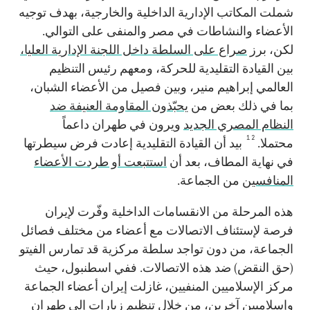
شملت المكاتب الإدارية الداخلية والخارجية، بهدف توجيه
الأعضاء والنشاطات في مصر والمنفى على التوالي.
لكن، برز
صراع على السلطة داخل اللجنة الإدارية العليا،
بين القيادة التقليدية للحركة، ومعهم رئيس التنظيم
العالمي إبراهيم منير، وبين فصيل من الأعضاء الشبان،
بما في ذلك بعض من
يحبّذون المقاومة العنيفة ضد
النظام المصري الجديد
ويرون في طهران داعماً
12
محتملا.
بيد أن القيادة التقليدية إعادت فرض سيطرتها
في نهاية المطاف، بعد أن
استتبعت أو طردت الأعضاء
المنافسين
من الجماعة.
هذه المرحلة من الانقسامات الداخلية وفّرت لإيران
فرصة لإستئناف الاتصالات مع أعضاء من مختلف فصائل
الجماعة، من دون تواجد سلطة مركزية قد تمارس الفيتو
(حق النقض) ضد هذه الاتصالات. ففي اسطنبول، حيث
مركز الإسلاميين المنفيين، غازلت إيران أعضاء الجماعة
وإسلاميين آخرين، من خلال تنظيم زيارات إلى طهران