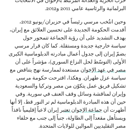
حزب الحرية والعدالة المرتبط بالإخوان في الانتخابات
البرلمانية والرئاسية عامي 2011 و2012.
وحين انتُخب مرسي رئيساً في حزيران/يونيو 2012،
أقدمت الحكومة الجديدة على تحسين العلائق مع إيران،
بهدف التشديد على أن رؤية الجماعة تتمحور حول
سياسة خارجية جديدة ومستقلة. كما كان قرار مرسي
بضمّ إيران إلى جدول أعمال مبادرته الدبلوماسية الكبرى
الأولى (التوسّط لحل النزاع السوري)، مؤشراً على أن
مصر في عهد الإخوان
مستعدة لممارسة نهج يتناقض مع
سياسة عزل طهران. وهكذا، اقترحت حكومة مرسي
تشكيل فريق عمل يتكوّن من مصر وتركيا والسعودية
وإيران لمناقشة وسائل وقف العنف في سورية. وفي
حين أن هذه المبادرة الدبلوماسية لم تر النور قط، إلا أنها
أظهرت أن
جماعة الإخوان تعتبر إيران
لاعباً إقليمياً نافذاً
ويستأهل مقعداً إلى الطاولة، جنباً إلى جنب مع حلفاء
مصر التقليديين الموالين للولايات المتحدة.