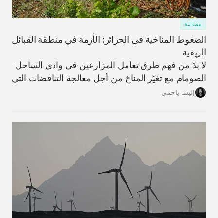
مقالة
الضغوط المناخية في الجزائر: الأزمة في منطقة القبائل
الريفية
لا بدّ من فهم طرق تعامل المزارعين في وادي الساحل–
الصومام مع تغيّر المناخ من أجل معالجة التناقضات التي
تؤدّي من خلالها عملية التكيّف، على المستويَين الفردي
إليسا ياحمي
والمؤسّسي، إلى زيادة تأثُّر المنطقة بالعوامل المناخية،
وتقويض النسيج الاجتماعي والهوية الزراعية اللذَين كانا
في يومٍ من الأيام سمةً مميّزة للحياة فيها.