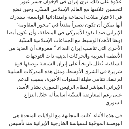
علاوة على ذلك، ترى إيران في الإخوان جسر عبور
لتحسين علائقها مع العالم الإسلامي السنّي. وحين نضع
في الاعتبار صلات الجماعة وامتداداتها الواسعة، سندرك
أنها يمكن أن تكون نصيراً مقنعاً في "محور المقاومة"
الإيراني ضد النفوذ الأميركي في المنطقة، وأن تكون أيضا
(وهنا الأهم) الوسيط مع الجماعات الإسلامية السنّية
2
الأخرى التي تناصب إيران العداء.
معروف أن العديد من
الأنظمة العربية والحركات الدينية ذات التوجهات
السلفية، تُطل تاريخياً على إيران الشيعية بوصفها قوة
شريرة في الشرق الأوسط. ومثل هذه المدركات السلبية
لم تنفك تتنامى طيلة السنوات الأخيرة، بسبب الدعم
الإيراني المباشر لنظام الرئيس السوري بشار الأسد،
على رغم المعارضة السنّية أساساً له خلال النزاع
السوري.
في هذه الأثناء، كانت المجابهة مع الولايات المتحدة هي
البوصلة الموجّهة للسياسة الخارجية الإيرانية منذ تأسيس