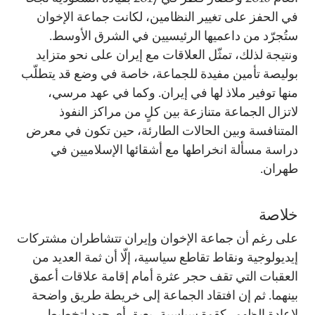
في الحفز على تغيير النظامين، لكانت جماعة الإخوان
ستُجرّد من داعميها الرئيسيين في الشرق الأوسط.
ونتيجة لذلك، تمثّل العلاقات مع إيران على نحو متزايد
بوليصة تأمين مفيدة للجماعة، خاصة في وضع قد يتطلّب
منها توفير ملاذ لها في إيران. وكما في عهد مرسي،
لاتزال الجماعة متنازعة بين كلٍ من مراكز النفوذ
المتنافسة وبين الحالات الطارئة، حين تكون في معرض
دراسة مسألة انخراطها مع أشقائها الإسلاميين في
طهران.
خلاصة
على رغم أن جماعة الإخوان وإيران تتشاطران مشتركات
إيديولوجية ونقاط تقاطع سياسية، إلّا أن ثمة العديد من
العقبات التي تقف حجر عثرة أمام إقامة علاقات أعمق
بينهما. ثم إن افتقاد الجماعة إلى خريطة طريق واضحة
لإعادة الظهور كقوة سياسية، يعيق أي جهد لتخطيط