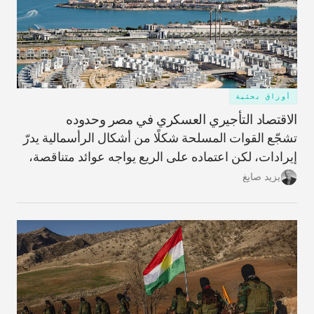
أوراق بحثية
الاقتصاد التأجيري العسكري في مصر وحدوده
تشجّع القوات المسلحة شكلًا من أشكال الرأسمالية يدرّ
إيرادات، لكن اعتماده على الريع يواجه عوائد متناقصة،
ما يحمّل البلاد تكاليف ضخمة غير قابلة للاسترداد وعوائد
يزيد صايغ
مؤجّلة، ويزيد اعتمادها على الاقتراض الخارجي.