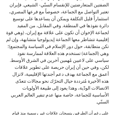
الضفتين المتعارضتين للإنقسام السنّي- الشيعي. فإيران
تعتبر التواصل مع الجماعة، خصوصاً مع فرعها المصري،
استثماراً قليل التكلفة ويمكن أن يساعدها على توسيع
دائرة نفوذها في المنطقة. وفي المقابل، من المفيد
لجماعة الإخوان أن تكون على علاقة مع إيران، (وهي قوة
إقليمية تتشاطر معها الجماعة إيديولوجيا متشابهة، وإن لم
تكن متطابقة، حول دور الإسلام في السياسة والمجتمع)؛
وهي (الجماعة) تستخدم هذه العلاقة لممارسة نفوذ
سياسي على لاعبين مُهمين آخرين في الشرق الأوسط.
لكن، وفي حين أن إيران حريصة على تطوير علاقات
أعمق مع الجماعة بهدف دعم أجندتها الإقليمية، لاتزال
هذه الأخيرة مُترددة حيال التحرّك نحو مجالات تتعدّى
الاتصالات الودّية، وهذا يعود إلى طبيعة الأولويات
الأساسية للجماعة، خاصة منها عدم تنفير العالم العربي
السنّي.
على رغم أن الطرفين ينسجان علاقات غير رسمية منذ قيام