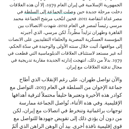
الجمهورية الإسلامية في إيران العام 1979، إلا أن هذه العلاقات
دخلت مرحلة جديدة حين
وصلت الجماعة إلى السلطة
في
مصر غداة انتفاضة 2011. فحين انتُخب مرشح الجماعة محمد
مرسي رئيساً لمصر في العام 2012، شهدت الاتصالات بين
القاهرة وطهران تزايداً مطّرداً. لكن مرسي، الذي أجبرته
المؤسسة العسكرية المصرية والحلفاء التقليديين على الانصات
إلى مواقفها، أثبت خلال سنته الأولى والوحيدة في سدّة الحكم،
أنه غير مستعد لاستئناف العلاقات الدبلوماسية التي قطعت في
1979. بدلاً من ذلك، انتهجت إدارته الجديدة مقاربة تدريجية في
مجال تدفئة العلاقات مع إيران.
والآن تواصل طهران، على رغم الإنقلاب الذي أطاح
جماعة الإخوان من السلطة في العام 2013، التواصل مع
كوادر هذه الأخيرة وتعتبرها حليفاً محتملاً لترقية أهدافها
الإقليمية. وفي هذه الأثناء، تُواصل الجماعة ممارسة
توجهات براغماتية وتنخرط في اتصالات مع إيران، لكن
من دون أن يؤدي ذلك إلى تقويض جهودها للتواصل مع
قوى إقليمية نافذة أخرى. بيد أن الوهن الراهن الذي ألمّ