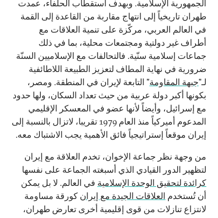
الجمهورية الإسلامية. وبهدف استقطاب الحلفاء، عمدت
طهران تاريخياً إلى انتهاج مقاربة من القاعدة إلى القمة
في العالم العربي، مركّزة على تنمية العلاقات مع
أطراف غير دولتية ومجتمعات محلية، بما في ذلك
جماعات إسلامية سنّية. فالتحالفات مع الإسلاميين السنّة
ضرورية في نهاية المطاف لتعزيز الطبيعة اللاطائفية
لـ"
جبهة المقاومة
" التابعة لإيران في المنطقة. ومصر،
بكونها أكبر دولة عربية من حيث تعداد السكان، ولها حدود
مع إسرائيل، وأيضاً لأنها عضو في المعسكر الإقليمي
المدعوم أميركياً منذ العام 1979 تقريبا، لاتزال بالنسبة إلى
إيران موقعاً إستراتيجياً فائق الأهمية يجب الاشتباك معه.
من وجهة نظر جماعة الإخوان، تخدم العلاقة مع إيران
لتظهير الدور القيادي الذي أسبغته الجماعة على نفسها
كرائدة لتحقيق الوحدة الإسلامية
في العالم. لا بل يمكن
أن تُستخدم
العلاقات الجيدة مع إيران
كورقة مساومة
لانتزاع تنازلات من قوى إقليمية أخرى تعارض طهران،