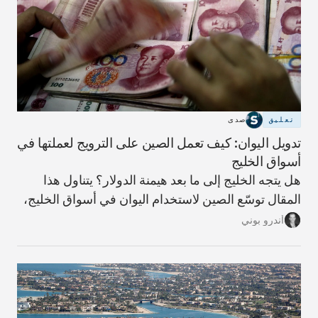
تعليق
صدى
تدويل اليوان: كيف تعمل الصين على الترويج لعملتها في
أسواق الخليج
هل يتجه الخليج إلى ما بعد هيمنة الدولار؟ يتناول هذا
المقال توسّع الصين لاستخدام اليوان في أسواق الخليج،
وما الذي يعنيه ذلك لمستقبل النظام المالي الإقليمي،
أندرو بوني
ولماذا تبدو مسألة فك الارتباط بالدولار أكثر تعقيدًا مما
توحي به العناوين.