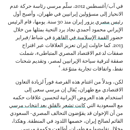
في آب/أغسطس 2012، سلّم مرسي رئاسة حركة عدم
الانحياز إلى مسؤولين إيرانيين في طهران، وأصبح أول
رئيس مصري يزور إيران
منذ 30 سنة. يومها، قام الرئيس
الإيراني محمود أحمدي نجاد برد التحية بمثلها من خلال
حضور
القمة الإسلامية في القاهرة
في شباط/فبراير
2013. كما حاولت إيران تعزيز العلاقات عبر اقتراح
صفقات لدعم الاقتصاد المصري المتباطىء، شملت
صفقة لترقية سياحة الإيرانيين لمصر، وتقديم شحنات
4
نفط، واتفاقات تجارية متنوّعة.
لكن، وبدلاً من اغتنام هذه الفرصة فوراً لزيادة التعاون
الاقتصادي مع طهران، يُقال إن مرسي سعى إلى
استخدام هذه العروض الإيرانية لتحسين علاقات حكمه
مع السعودية التي
كانت تشعر بالقلق بعد انتخاب مرسي
من أن الإخوان قد يقوّضون التحالف المصري- السعودي
القائم لصالح إيران، خصمها اللدود في المنطقة. وهكذا،
وخلال تفاوضها مع طهران، أطلعت حكومة مرسي