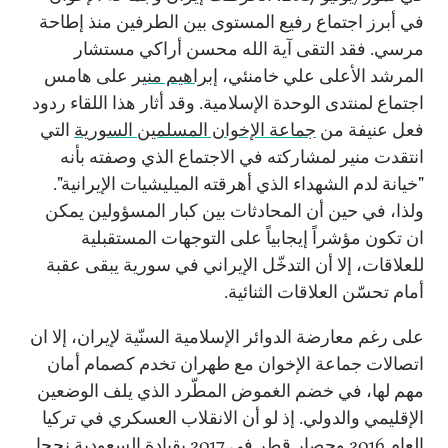
في أبرز اجتماع رفيع المستوى بين الطرفين منذ إطاحة
مرسي. فقد التقى آية الله محسن أراكي مستشار
المرشد الأعلى علي خامنئي،
إبراهيم منير
على هامس
اجتماع لمنتدى الوحدة الإسلامية. وقد أثار هذا اللقاء ردود
فعل عنيفة من
جماعة الإخوان المسلمين السورية
التي
انتقدت منير لمشاركته في الاجتماع الذي وصفته بأنه
"خيانة لدم الشهداء الذي أهرقته الميليشيات الإيرانية".
ولذا، في حين أن المحادثات بين كبار المسؤولين يمكن
ان تكون مؤشراً إيجابياً على التوجهات المستقبلية
للعلاقات، إلا أن التدخّل الإيراني في سورية يبقى عقبة
أمام تحسّن العلاقات الثنائية.
على رغم معارضة الدوائر الإسلامية السنّية لإيران، إلا ان
اتصالات جماعة الإخوان مع طهران تخدم كصمام أمان
مهم لها، في خضم الغموض المطّرد الذي يلف الوضعين
الإقليمي والدولي. إذ لو أن الانقلاب العسكري في تركيا
العام 2016 وحصار قطر في 2017 بقيادة السعودية نجحا