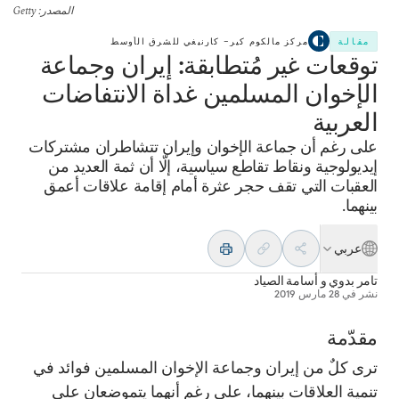
المصدر
: Getty
مقالة
مركز مالكوم كير– كارنيغي للشرق الأوسط
توقعات غير مُتطابقة: إيران وجماعة
الإخوان المسلمين غداة الانتفاضات
العربية
على رغم أن جماعة الإخوان وإيران تتشاطران مشتركات
إيديولوجية ونقاط تقاطع سياسية، إلّا أن ثمة العديد من
العقبات التي تقف حجر عثرة أمام إقامة علاقات أعمق
بينهما.
عربي
تامر بدوي
و
أسامة الصياد
نشر في
28 مارس 2019
مقدّمة
ترى كلٌ من إيران وجماعة الإخوان المسلمين فوائد في
تنمية العلاقات بينهما، على رغم أنهما يتموضعان على