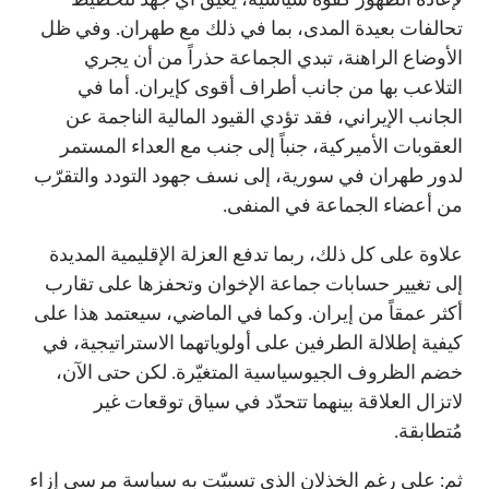
تحالفات بعيدة المدى، بما في ذلك مع طهران. وفي ظل
الأوضاع الراهنة، تبدي الجماعة حذراً من أن يجري
التلاعب بها من جانب أطراف أقوى كإيران. أما في
الجانب الإيراني، فقد تؤدي القيود المالية الناجمة عن
العقوبات الأميركية، جنباً إلى جنب مع العداء المستمر
لدور طهران في سورية، إلى نسف جهود التودد والتقرّب
من أعضاء الجماعة في المنفى.
علاوة على كل ذلك، ربما تدفع العزلة الإقليمية المديدة
إلى تغيير حسابات جماعة الإخوان وتحفزها على تقارب
أكثر عمقاً من إيران. وكما في الماضي، سيعتمد هذا على
كيفية إطلالة الطرفين على أولوياتهما الاستراتيجية، في
خضم الظروف الجيوسياسية المتغيّرة. لكن حتى الآن،
لاتزال العلاقة بينهما تتحدّد في سياق توقعات غير
مُتطابقة.
ثم: على رغم الخذلان الذي تسببّت به سياسة مرسي إزاء