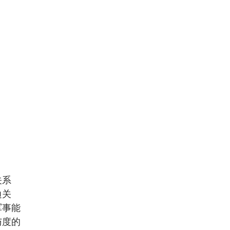
关系
边关
军事能
与度的