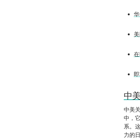
华
美
在
即
中
中美
中，
系。
力的