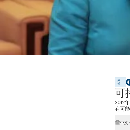
问
答
可
201
有可
中文