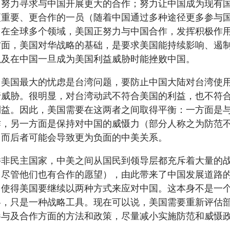
：努力寻求与中国开展更大的合作；努力让中国成为现有
更重要、更合作的一员（随着中国通过多种途径更多参与
。在全球多个领域，美国正努力与中国合作，发挥积极作
方面，美国对华战略的基础，是要求美国能持续影响、遏
以及在中国一旦成为美国利益威胁时能挫败中国。
，美国最大的忧虑是台湾问题，要防止中国大陆对台湾使
行威胁。很明显，对台湾动武不符合美国的利益，也不符
利益。因此，美国需要在这两者之间取得平衡：一方面是
作，另一方面是保持对中国的威慑力（部分人称之为防范
，而后者可能会导致更为负面的中美关系。
并非民主国家，中美之间从国民到领导层都充斥着大量的
（尽管他们也有合作的愿望），由此带来了中国发展道路
，使得美国要继续以两种方式来应对中国。这本身不是一
略，只是一种战略工具。现在可以说，美国需要重新评估
参与及合作方面的方法和政策，尽量减小实施防范和威慑
。