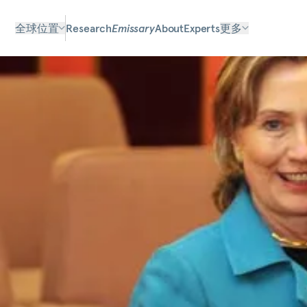
全球位置
Research
Emissary
About
Experts
更多