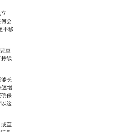
建立一
任何会
定不移
需要重
可持续
能够长
快速增
能确保
所以这
，或至