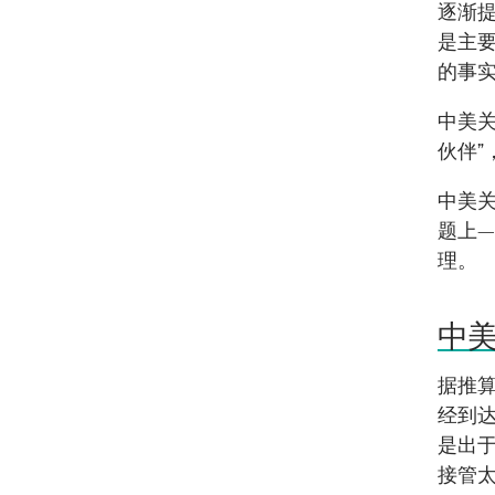
逐渐
是主
的事
中美
伙伴
中美
题上
理。
中
据推
经到
是出
接管