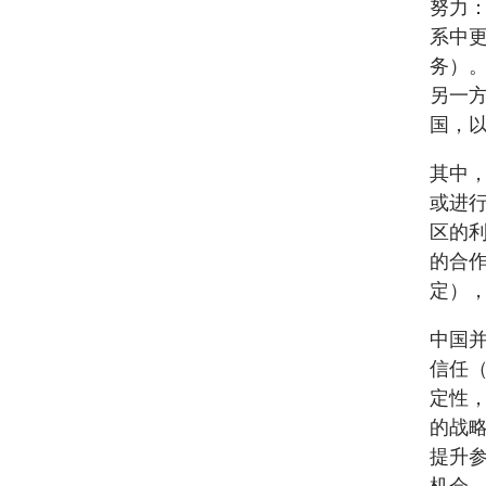
努力
系中
务）
另一
国，
其中
或进
区的
的合
定）
中国
信任
定性
的战
提升
机会