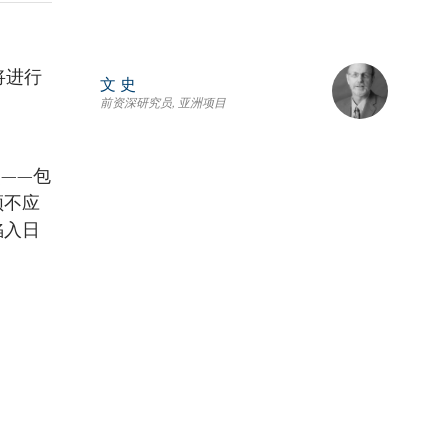
将进行
文 史
前资深研究员, 亚洲项目
点——包
顿不应
陷入日