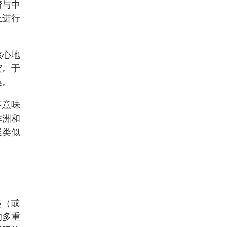
湾与中
上进行
核心地
突。于
换。
不意味
非洲和
展类似
起（或
的多重