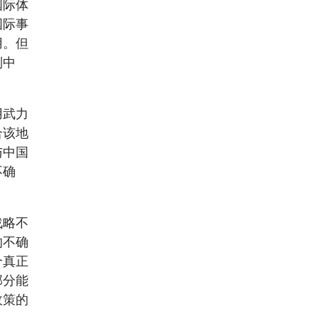
国际体
国际事
用。但
制中
用武力
合该地
与中国
不确
战略不
的不确
个真正
部分能
政策的