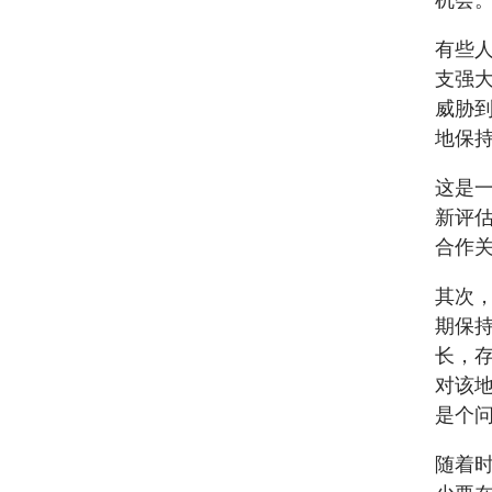
有些
支强
威胁
地保持
这是
新评
合作
其次
期保
长，
对该
是个
随着