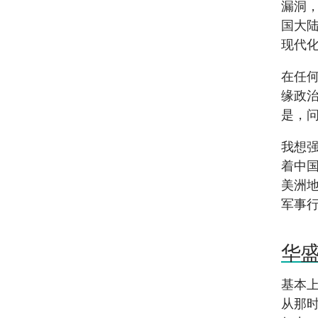
漏洞
国大
现代
在任
缘政
是，
我想
着中
美洲
军事
华
基本上
从那