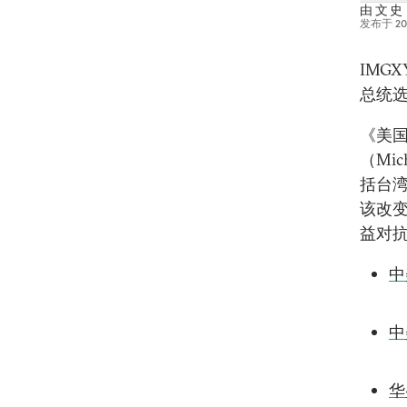
由
文 史
发布于
2
IMG
总统
《美国的
（Mi
括台
该改
益对
中
中
华