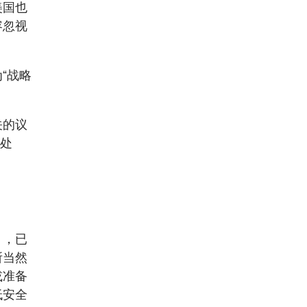
美国也
容忽视
“战略
关的议
当处
），已
所当然
或准备
低安全