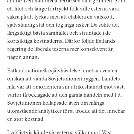
andra? Den nationella befrielsen lade grunden. Som
ett litet och länge förtryckt folk ville esterna vara
säkra på att lyckas med att etablera en välskött,
självständig stat och tog inga risker. De sökte det
långsiktigt bästa samhället och struntade i de
kortsiktiga kostnaderna. Därför följde Estlands
regering de liberala teserna mer konsekvent än
någon annan.
Estland nationella självhävdelse innebar även en
önskan att vända Sovjetunionen ryggen. Landets
mål var att omorientera sin utrikeshandel mot väst,
varför få beklagade att den gamla handeln med f.d.
Sovjetunionen kollapsade, även om många
utomstående analytiker först trodde att det innebar
en stor kostnad.
Lyckligtvis kände sig esterna välkomna i Väst,