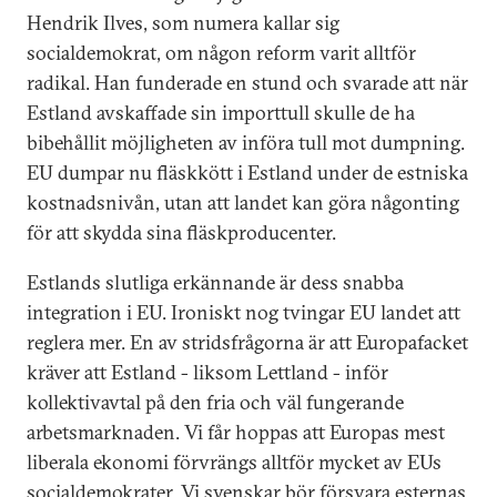
Hendrik Ilves, som numera kallar sig
socialdemokrat, om någon reform varit alltför
radikal. Han funderade en stund och svarade att när
Estland avskaffade sin importtull skulle de ha
bibehållit möjligheten av införa tull mot dumpning.
EU dumpar nu fläskkött i Estland under de estniska
kostnadsnivån, utan att landet kan göra någonting
för att skydda sina fläskproducenter.
Estlands slutliga erkännande är dess snabba
integration i EU. Ironiskt nog tvingar EU landet att
reglera mer. En av stridsfrågorna är att Europafacket
kräver att Estland - liksom Lettland - inför
kollektivavtal på den fria och väl fungerande
arbetsmarknaden. Vi får hoppas att Europas mest
liberala ekonomi förvrängs alltför mycket av EUs
socialdemokrater. Vi svenskar bör försvara esternas