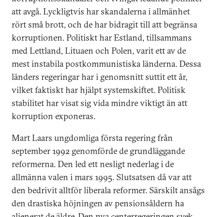
att avgå. Lyckligtvis har skandalerna i allmänhet
rört små brott, och de har bidragit till att begränsa
korruptionen. Politiskt har Estland, tillsammans
med Lettland, Lituaen och Polen, varit ett av de
mest instabila postkommunistiska länderna. Dessa
länders regeringar har i genomsnitt suttit ett år,
vilket faktiskt har hjälpt systemskiftet. Politisk
stabilitet har visat sig vida mindre viktigt än att
korruption exponeras.
Mart Laars ungdomliga första regering från
september 1992 genomförde de grundläggande
reformerna. Den led ett nesligt nederlag i de
allmänna valen i mars 1995. Slutsatsen då var att
den bedrivit alltför liberala reformer. Särskilt ansågs
den drastiska höjningen av pensionsåldern ha
alienerat de äldre. Den nya centerregeringen svek