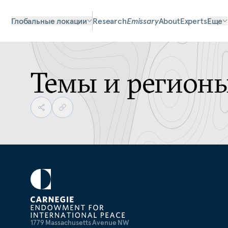
Глобальные локации
Research
Emissary
About
Experts
Еще
Темы и регион
1779 Massachusetts Avenue NW