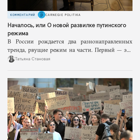
КОММЕНТАРИЙ
CARNEGIE POLITIKA
Началось, или О новой развилке путинского
режима
В России рождается два разнонаправленных
тренда, рвущие режим на части. Первый — это
путинская логика войны, где эскалация влечет за
Татьяна Становая
собой еще большую эскалацию, второй — запрос
на перемены, на реалистичную оценку
возможностей, на компетентность в принятии
решений и адекватное целеполагание.