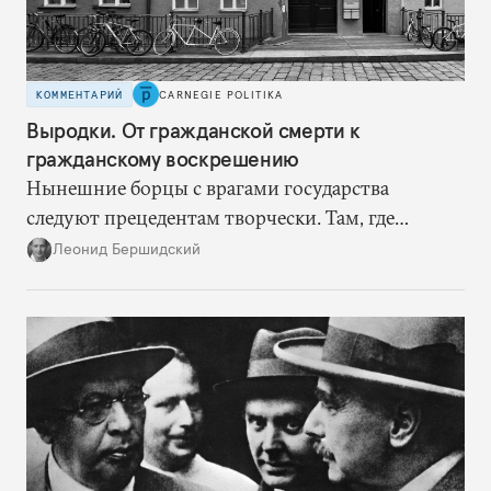
КОММЕНТАРИЙ
CARNEGIE POLITIKA
Выродки. От гражданской смерти к
гражданскому воскрешению
Нынешние борцы с врагами государства
следуют прецедентам творчески. Там, где
нацисты торопились в революционном угаре,
Леонид Бершидский
эти работают вдумчиво, давая «подопытным»
врагам время приспособиться к предыдущим
сериям ограничений и перекрывая вскрывшиеся
в процессе лазейки.