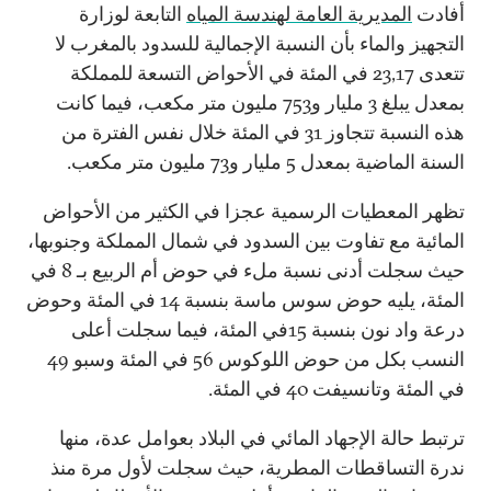
أفادت
المديرية العامة لهندسة المياه
التابعة لوزارة
التجهيز والماء بأن النسبة الإجمالية للسدود بالمغرب لا
تتعدى 23,17 في المئة في الأحواض التسعة للمملكة
بمعدل يبلغ 3 مليار و753 مليون متر مكعب، فيما كانت
هذه النسبة تتجاوز 31 في المئة خلال نفس الفترة من
السنة الماضية بمعدل 5 مليار و73 مليون متر مكعب.
تظهر المعطيات الرسمية عجزا في الكثير من الأحواض
المائية مع تفاوت بين السدود في شمال المملكة وجنوبها،
حيث سجلت أدنى نسبة ملء في حوض أم الربيع بـ 8 في
المئة، يليه حوض سوس ماسة بنسبة 14 في المئة وحوض
درعة واد نون بنسبة 15في المئة، فيما سجلت أعلى
النسب بكل من حوض اللوكوس 56 في المئة وسبو 49
في المئة وتانسيفت 40 في المئة.
ترتبط حالة الإجهاد المائي في البلاد بعوامل عدة، منها
ندرة التساقطات المطرية، حيث سجلت لأول مرة منذ