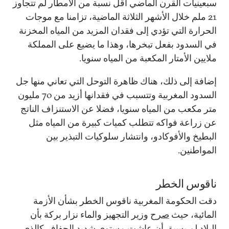
سبعينيات القرن الماضي أقل نسبة من الأمطار لم تتجاوز
21 ملم خلال الأشهر الثلاثة الماضية، تزامنا مع موجات
الحرارة التي تؤدي إلى فقدان المزيد من المياه المخزنة
في السدود بفعل تبخرها، وهذا ما يضيع على المملكة
ملايين الأمتار المكعبة من المياه سنويا.
إضافة إلى ذلك، هناك ظاهرة التوحل التي تعاني منها جل
السدود المغربية وتتسبب في فقدانها أزيد من 70 مليون
متر مكعب من المياه سنويا، فضلا عن الاستنزاف الناتج
عن زراعة فواكه تتطلب كميات كبيرة من المياه مثل
البطيخ والأفوكادو، وانتشار سلوكيات التبذير بين
المواطنين.
ناقوس الخطر
دقت الحكومة المغربية ناقوس الخطر بشأن الأزمة
المائية، حيث
صرح
وزير التجهيز والماء نزار بركة بأن
البلاد لم يسبق أن عاشت مستوى شديد الجفاف كالذي