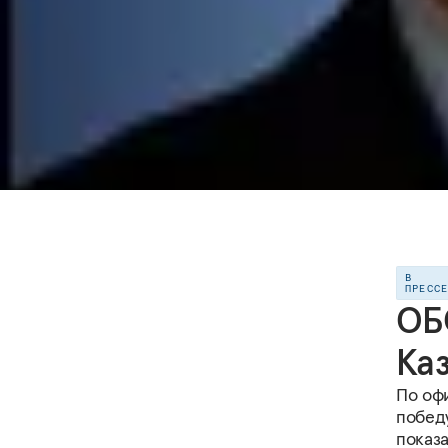
В
ПРЕСС
ОБ
Ка
По оф
побед
показ