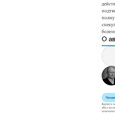
дейст
подтве
полну
спекул
болез
О а
Продв
Карнеги н
здесь взг
попечител