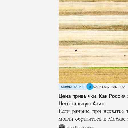
КОММЕНТАРИЙ
CARNEGIE POLITIKA
Цена привычки. Как Россия 
Центральную Азию
Если раньше при нехватке 
могли обратиться к Москве
такой страховки нет. Наоборо
Галия Ибрагимова