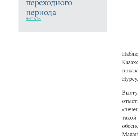
переходного
периода
ЧИТАТЬ
Наблю
Казах
показ
Нурсу
Высту
отмети
«чече
такой
обесп
Малаш