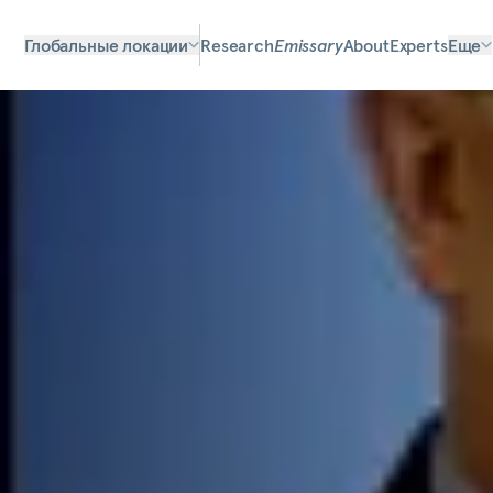
Глобальные локации
Research
Emissary
About
Experts
Еще