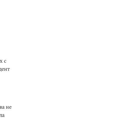
х с
дент
ва не
ла