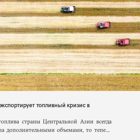
экспортирует топливный кризис в
топлива страны Центральной Азии всегда
 за дополнительными объемами, то теперь
т, сама Россия стала причиной дефицита.