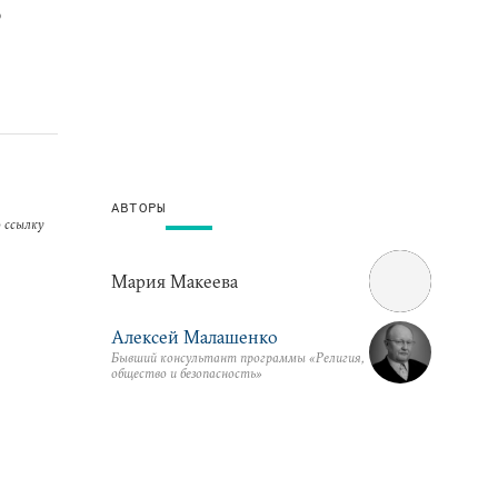
о
АВТОРЫ
 ссылку
Мария Макеева
Алексей Малашенко
Бывший консультант программы «Религия,
общество и безопасность»