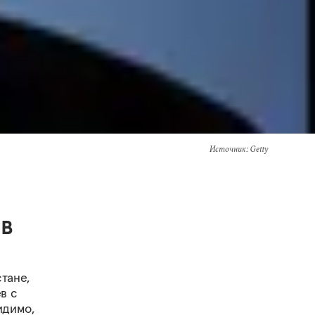
Источник
: Getty
в
тане,
в с
идимо,