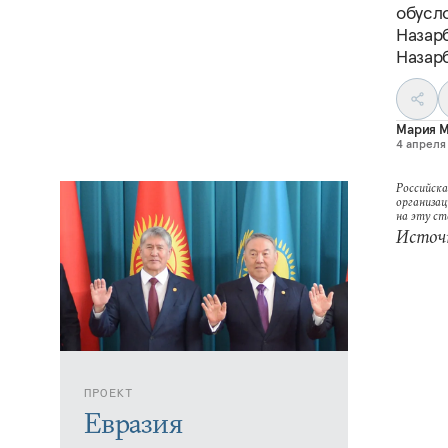
обусло
Назарб
Назар
Мария 
4 апреля 
Российска
организац
на эту с
Источн
ПРОЕКТ
Евразия