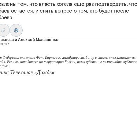
влены тем, что власть хотела еще раз подтвердить, чт
аев остается, и снять вопрос о том, кто будет после
баева.
Макеева
и
Алексей Малашенко
2011 г.
я Федерация включила Фонд Карнеги за международный мир в список «нежелательных
ий». Если вы находитесь на территории России, пожалуйста, не размещайте публично
татью.
ик: Телеканал «Дождь»