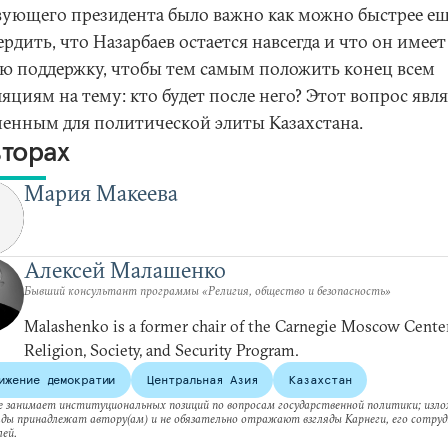
вующего президента было важно как можно быстрее ещ
рдить, что Назарбаев остается навсегда и что он имеет
ю поддержку, чтобы тем самым положить конец всем
яциям на тему: кто будет после него? Этот вопрос явл
ненным для политической элиты Казахстана.
вторах
Мария Макеева
Алексей Малашенко
Бывший консультант программы «Религия, общество и безопасность»
Malashenko is a former chair of the Carnegie Moscow Center
Religion, Society, and Security Program.
ижение демократии
Центральная Азия
Казахстан
е занимает институциональных позиций по вопросам государственной политики; изл
ляды принадлежат автору(ам) и не обязательно отражают взгляды Карнеги, его сотруд
ей.