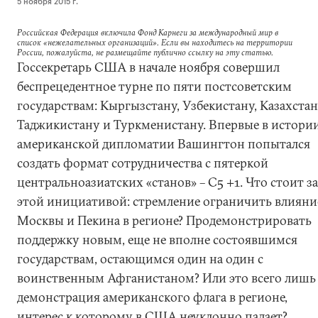
5 ноября 2015 г.
Российская Федерация включила Фонд Карнеги за международный мир в
список «нежелательных организаций». Если вы находитесь на территории
России, пожалуйста, не размещайте публично ссылку на эту статью.
Госсекретарь США в начале ноября совершил
беспрецедентное турне по пяти постсоветским
государствам: Кыргызстану, Узбекистану, Казахстан
Таджикистану и Туркменистану. Впервые в истори
американской дипломатии Вашингтон попытался
создать формат сотрудничества с пятеркой
центральноазиатских «станов» – С5 +1. Что стоит за
этой инициативой: стремление ограничить влияни
Москвы и Пекина в регионе? Продемонстрировать
поддержку новым, еще не вполне состоявшимся
государствам, остающимся один на один с
воинственным Афганистаном? Или это всего лишь
демонстрация американского флага в регионе,
интерес к которому в США неуклонно падает?