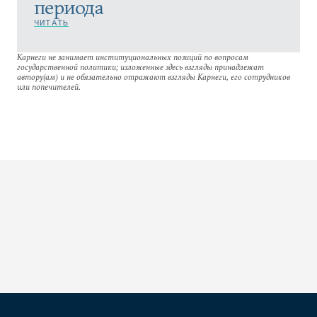
периода
ЧИТАТЬ
Карнеги не занимает институциональных позиций по вопросам
государственной политики; изложенные здесь взгляды принадлежат
автору(ам) и не обязательно отражают взгляды Карнеги, его сотрудников
или попечителей.