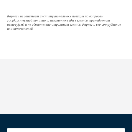
Карнеги не занимает институциональных позиций по вопросам
государственной политики; изложенные здесь взгляды принадлежат
автору(ам) и не обязательно отражают взгляды Карнеги, его сотрудников
или попечителей.