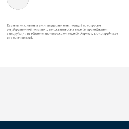
Карнеги не занимает институциональных позиций по вопросам
государственной политики; изложенные здесь взгляды принадлежат
автору(ам) и не обязательно отражают взгляды Карнеги, его сотрудников
или попечителей.