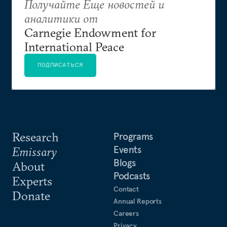
Получайте Еще новостей и
аналитики от
Carnegie Endowment for
International Peace
ПОДПИСАТЬСЯ
Research
Programs
Events
Emissary
Blogs
About
Podcasts
Experts
Contact
Donate
Annual Reports
Careers
Privacy