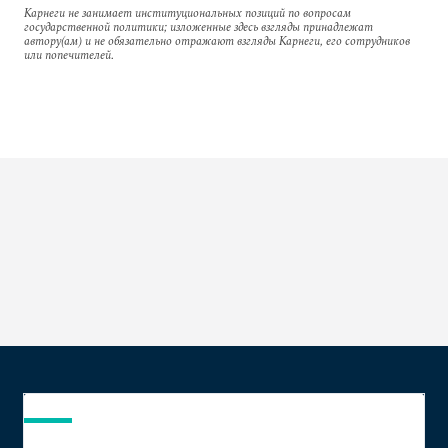
Карнеги не занимает институциональных позиций по вопросам
государственной политики; изложенные здесь взгляды принадлежат
автору(ам) и не обязательно отражают взгляды Карнеги, его сотрудников
или попечителей.