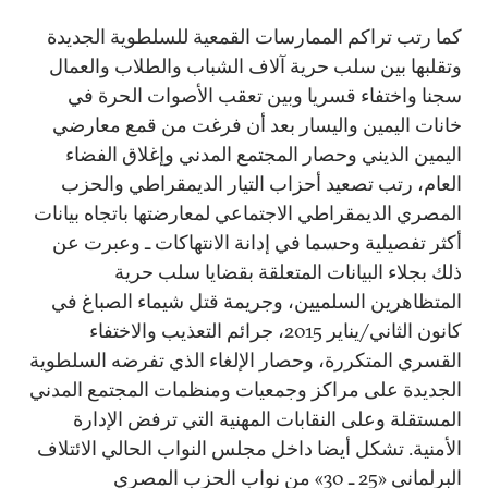
كما رتب تراكم الممارسات القمعية للسلطوية الجديدة
وتقلبها بين سلب حرية آلاف الشباب والطلاب والعمال
سجنا واختفاء قسريا وبين تعقب الأصوات الحرة في
خانات اليمين واليسار بعد أن فرغت من قمع معارضي
اليمين الديني وحصار المجتمع المدني وإغلاق الفضاء
العام، رتب تصعيد أحزاب التيار الديمقراطي والحزب
المصري الديمقراطي الاجتماعي لمعارضتها باتجاه بيانات
أكثر تفصيلية وحسما في إدانة الانتهاكات ـ وعبرت عن
ذلك بجلاء البيانات المتعلقة بقضايا سلب حرية
المتظاهرين السلميين، وجريمة قتل شيماء الصباغ في
كانون الثاني/يناير 2015، جرائم التعذيب والاختفاء
القسري المتكررة، وحصار الإلغاء الذي تفرضه السلطوية
الجديدة على مراكز وجمعيات ومنظمات المجتمع المدني
المستقلة وعلى النقابات المهنية التي ترفض الإدارة
الأمنية. تشكل أيضا داخل مجلس النواب الحالي الائتلاف
البرلماني «25 ـ 30» من نواب الحزب المصري