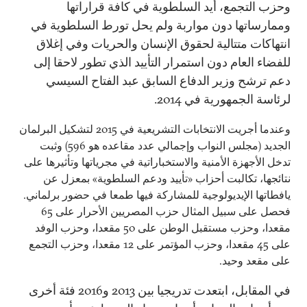
وحزب التجمع، أيد السلطوية في كافة قراراتها
وممارساتها دون مواربة ولم يحل تورط السلطوية في
انتهاكات متتالية لحقوق الإنسان والحريات وفي إغلاق
للفضاء العام دون استمرار التأييد الذي تطور لاحقا إلى
دعم ترشح وزير الدفاع السابق عبد الفتاح السيسي
لرئاسة الجمهورية في 2014.
وعندما أجريت الانتخابات التشريعية في 2015 لتشكيل البرلمان
الجديد (مجلس النواب وإجمالي عدد مقاعده هو 596) وثبت
تدخل الأجهزة الأمنية والاستخباراتية في مجرياتها وتأثيرها على
نتائجها، تكالبت أحزاب «تأييد ودعم السلطوية» بمعزل عن
يافطاتها الإيديولوجية للمشاركة فيها طمعا في حضور برلماني.
فحصل على سبيل المثال حزب المصريين الأحرار على 65
مقعدا، وحزب مستقبل الوطن على 50 مقعدا، وحزب الوفد
على 45 مقعدا، وحزب المؤتمر على 12 مقعدا، وحزب التجمع
على مقعد وحيد.
في المقابل، ابتعدت تدريجيا بين 2013 و2016 فئة أخرى