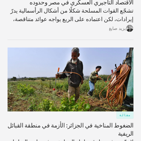
الاقتصاد التأجيري العسكري في مصر وحدوده
تشجّع القوات المسلحة شكلًا من أشكال الرأسمالية يدرّ
إيرادات، لكن اعتماده على الريع يواجه عوائد متناقصة،
ما يحمّل البلاد تكاليف ضخمة غير قابلة للاسترداد وعوائد
يزيد صايغ
مؤجّلة، ويزيد اعتمادها على الاقتراض الخارجي.
مقالة
الضغوط المناخية في الجزائر: الأزمة في منطقة القبائل
الريفية