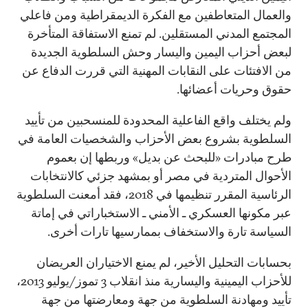
والعمال المتعاطفين مع الفكرة الديمقراطية ومن فاعلي
المجتمع المدني المستقلين. لم تمنع الاستفاقة المتأخرة
لبعض أحزاب اليمين واليسار وحش السلطوية الجديدة
من الافتئات على النقابات المهنية التي قررت الدفاع عن
حقوق وحريات أعضائها.
ولم يختلف واقع الفاعلية المحدودة للمنسحبين من تأييد
السلطوية بشروع بعض الأحزاب والشخصيات العامة في
طرح مبادرات «للبحث عن بديل» وربطها إن بعموم
الأحوال المتردية في مصر أو بمشهد جزئي كالانتخابات
الرئاسية المقرر تنظيمها في 2018، فقد أمعنت السلطوية
عبر مكونها العسكري ـ الأمني ـ الاستخباراتي في إماتة
السياسة تارة والاستخفاف بممارسيها تارات أخرى.
بحسابات التحليل الأخير، لم يمنع الاختياران العريضان
للأحزاب اليمينية واليسارية منذ انقلاب 3 تموز/يوليو 2013،
تأييد ومهادنة السلطوية من جهة ومعارضتها من جهة