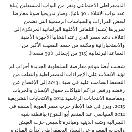
الديمقراطي الاجتماعي ونفر من النواب المستقلين (يبلغ
عدد نواب الائتلاف 30 نائبا)، وصار تدريجيا صوتا معارضا
لبعض القرارات والسياسات الرسمية التي تضمن
تمريرها (شبه) التلقائي الأغلبية البرلمانية المرتكزة إلى
ائتلاف دعم مصر الذي رعته انتخابيا الأجهزة الأمنية
والاستخباراتية ومكنته من حصد النصيب الأكبر من
المقاعد البرلمانية (315 من إجمالي 596 مقعدا).
شغلت أيضا موقع معارضة السلطوية الجديدة أحزاب لم
تؤيد الانقلاب على الإجراءات الديمقراطية وانتقلت من
التحفظ الصامت عليه في صيف 2013 إلى الإفصاح عن
رفضه ورفض تراكم انتهاكات حقوق الإنسان والحريات
ومقاطعة الانتخابات الرئاسية 2014 والانتخابات التشريعية
2015، وبرز في هذا الإطار حزب مصر القوية (أسسه في
2012 السياسي عبد المنعم أبو الفتوح) بيافطته شبه
الليبرالية وشبه الدينية ومبادرة تأسيس حزب العيش
والحرية المعبرة عن اليسار الديمقراطي (بدأت المبادرة