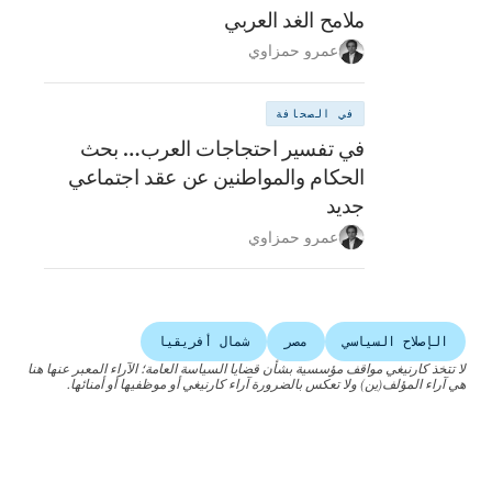
ملامح الغد العربي
عمرو حمزاوي
في الصحافة
في تفسير احتجاجات العرب… بحث
الحكام والمواطنين عن عقد اجتماعي
جديد
عمرو حمزاوي
الإصلاح السياسي
مصر
شمال أفريقيا
لا تتخذ كارنيغي مواقف مؤسسية بشأن قضايا السياسة العامة؛ الآراء المعبر عنها هنا
هي آراء المؤلف(ين) ولا تعكس بالضرورة آراء كارنيغي أو موظفيها أو أمنائها.