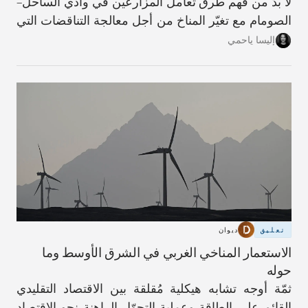
لا بدّ من فهم طرق تعامل المزارعين في وادي الساحل–
الصومام مع تغيّر المناخ من أجل معالجة التناقضات التي
تؤدّي من خلالها عملية التكيّف، على المستويَين الفردي
إليسا ياحمي
والمؤسّسي، إلى زيادة تأثُّر المنطقة بالعوامل المناخية،
وتقويض النسيج الاجتماعي والهوية الزراعية اللذَين كانا
في يومٍ من الأيام سمةً مميّزة للحياة فيها.
تعليق
ديوان
الاستعمار المناخي الغربي في الشرق الأوسط وما
حوله
ثمّة أوجه تشابه هيكلية مُقلقة بين الاقتصاد التقليدي
القائم على الطاقة وعملية التحوّل الراهنة نحو الاقتصاد