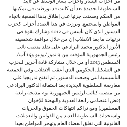
من أحزاب اليسار وأحزاب يسار الوسط عن تأييد
السلطوية الجديدة بعد أن كانت قد تورطت في تمكينها
من الحكم وصمتت جزئيا على إطلاق يدها القمعية باتجاه
المواطن والمجتمع. وبرزت في هذا الصدد أحزاب كحزب
الدستور الذي كان تأسس في 2012 وشارك بقوة في
ترتيبات ما بعد الانقلاب إن من خلال موافقة شخصيته
الأبرز الدكتور محمد البرادعي على تقلد منصب نائب
رئيس الجمهورية المؤقت بين 9 تموز/يوليو و14 آب/
أغسطس 2013 أو من خلال مشاركة قادة آخرين للحزب
في التشكيل الحكومي الذي أعقب الانقلاب وفي الجمعية
التأسيسية التي وضعت الدستور، ثم انفتح تدريجيا على
معارضة السلطوية الجديدة بعد استقالة الدكتور البرادعي
من منصبه كنائب لرئيس الجمهورية يوم مذبحة رابعة
(فض اعتصامي رابعة العدوية والنهضة للإخوان
المسلمين) ومع تراكم انتهاكات الحقوق والحريات
واستحداث السلطوية للعديد من القوانين والتعديلات
القانونية التي تغلق الفضاء العام وتهجر المواطن بعيدا