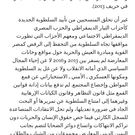
في خريف 2013).
غير أن تحلق المنسحبين من تأييد السلطوية الجديدة
كأحزاب التيار الديمقراطي والحزب المصري
الديمقراطي الاجتماعي ومعهم الأحزاب التي تطورت
مواقفها تجاه السلطوية من التحفظ إلى الرفض كمصر
القوية ومبادرة العيش والحرية حول مواقع وخانات
المعارضة لم يسفر بين 2013 و2016 لا عن إحياء المجال
السياسي الذي أماته الانقلاب ولا عن غل يد السلطوية
ومكونها العسكري ـ الأمني ـ الاستخباراتي عن قمع
المواطن وإخضاع المجتمع. لم تدفع بيانات إدانة قوانين
القمع مثل قانون التظاهر وقانون الكيانات الإرهابية
وغيرهما إلى امتناع السلطوية عن تمريرها أو البحث
الجاد في ضرورة تعديلها، ولم تحل الانتقادات المتصاعدة
للسجل الكارثي فيما خص حقوق الإنسان والحريات دون
تراكم الانتهاكات واتساع دوائر الضحايا لتضم بجانب
اليمين الديني المعارض مجموعات من الشباب والطلاب