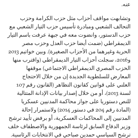
عنه.
وتشابهت مواقف أحزاب مثل حزب الكرامة وحزب
التحالف الشعبي ومبادرة تأسيس حزب التيار الشعبي مع
حزب الدستور، وانضوت معه في جبهة عرفت باسم التيار
الديمقراطي (ضمت أيضا حزب العدل وحزب مصر
الحرية وغيرهما من الأحزاب الصغيرة). وبين خواتيم 2013
و2016، سجلت أحزاب التيار الديمقراطي (واقترب منها
الحزب المصري الديمقراطي الاجتماعي) موقفها
المعارض للسلطوية الجديدة إن من خلال الاحتجاج
العلني على قوانين كقانون التظاهر (القانون رقم 107
لسنة 2013)، أو من خلال إصدار بيانات الإدانة المتتالية
للنص دستوريا على جواز محاكمة المدنيين عسكريا
(المادة رقم 204 في دستور 2014) ولاستمرار إحالة
المدنيين إلى المحاكمات العسكرية، أو برفض تأييد ترشح
وزير الدفاع السابق لرئاسة الجمهورية والاصطفاف خلف
ترشح السياسي حمدين صباحي في الانتخابات الرئاسية.