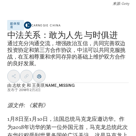
来源
: Getty
媒体报
CARNEGIE CHINA
道
中法关系：敢为人先 与时俱进
通过充分沟通交流，增强政治互信，共同完善双边
投资协定和第三方合作协议，中法可以共同克服挑
战，在互相尊重和求同存异的基础上维护双方合作
的良好发展。
由
志钦 史
和
王美琪 NAME_MISSING
发布于
2018年2月2日
源文件: 《紫荆》
1月8日至1月10日，法国总统马克龙应邀访华。作
为2018年访华的第一位外国元首，马克龙总统此次
在华行程受到世界各国的广泛关注。这是马克龙上