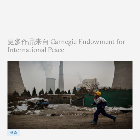
更多作品来自 Carnegie Endowment for
International Peace
评论