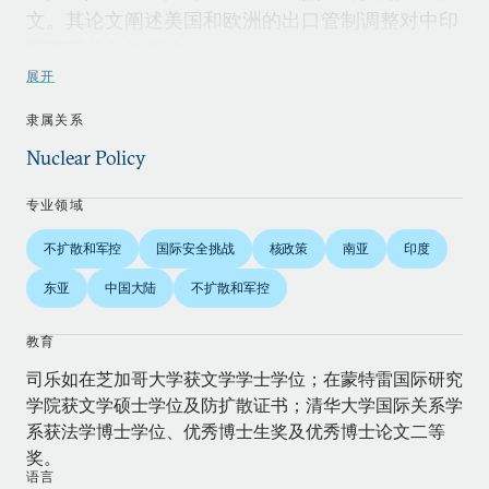
文。其论文阐述美国和欧洲的出口管制调整对中印
军事现代化的影响。
展开
司乐如于2010年4月加盟卡内基国际和平基金会。
隶属关系
此前她曾作为客座研究员，在新德里的观察家研究
Nuclear Policy
基金会和詹姆斯• 马丁防扩散研究中心工作，并作
为研究员参与威斯康星核军备控制研究项目。此
专业领域
外，她是蒙特雷国际研究学院东亚中心和不扩散研
不扩散和军控
国际安全挑战
核政策
南亚
印度
究中心的研究生研究助理，并由此获得可在国际原
子能机构安全保障信息技术部工作一年的奖学金。
东亚
中国大陆
不扩散和军控
司乐如在《当代亚太》、《南亚研究》、《国际展
教育
望》等同行评审期刊上发表了若干篇中文文章，内
司乐如在芝加哥大学获文学学士学位；在蒙特雷国际研究
容涉及中印能源外交、中国对美印核交易的反应，
学院获文学硕士学位及防扩散证书；清华大学国际关系学
以及中印两国在美国的游说活动。此外，她还在蒙
系获法学博士学位、优秀博士生奖及优秀博士论文二等
奖。
特雷国际研究学院不扩散研究中心不定期出版的论
语言