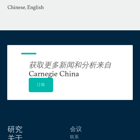
文集、会议报告以及核威胁倡议组织和詹姆斯• 马
Chinese, English
丁防扩散研究中心的简报上发表过多篇英文文章，
阐述中国对核裁军与中美军控关系的态度。
获取更多新闻和分析来自
Carnegie China
订阅
研究
会议
关于
联系