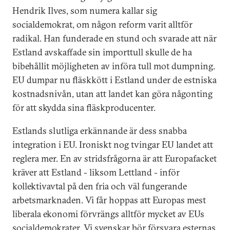
Hendrik Ilves, som numera kallar sig
socialdemokrat, om någon reform varit alltför
radikal. Han funderade en stund och svarade att när
Estland avskaffade sin importtull skulle de ha
bibehållit möjligheten av införa tull mot dumpning.
EU dumpar nu fläskkött i Estland under de estniska
kostnadsnivån, utan att landet kan göra någonting
för att skydda sina fläskproducenter.
Estlands slutliga erkännande är dess snabba
integration i EU. Ironiskt nog tvingar EU landet att
reglera mer. En av stridsfrågorna är att Europafacket
kräver att Estland - liksom Lettland - inför
kollektivavtal på den fria och väl fungerande
arbetsmarknaden. Vi får hoppas att Europas mest
liberala ekonomi förvrängs alltför mycket av EUs
socialdemokrater. Vi svenskar bör försvara esternas