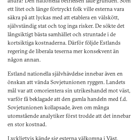
andra? Den nationella befrielsen lade grunden. Som
ett litet och länge förtryckt folk ville esterna vara
säkra på att lyckas med att etablera en välskött,
självständig stat och tog inga risker. De sökte det
långsiktigt bästa samhället och struntade i de
kortsiktiga kostnaderna. Därför följde Estlands
regering de liberala teserna mer konsekvent än
någon annan.
Estland nationella självhävdelse innebar även en
önskan att vända Sovjetunionen ryggen. Landets
mål var att omorientera sin utrikeshandel mot väst,
varför få beklagade att den gamla handeln med f.d.
Sovjetunionen kollapsade, även om många
utomstående analytiker först trodde att det innebar
en stor kostnad.
Lyckligtvis kände sig esterna välkomna i Väst,