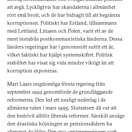
att avgå. Lyckligtvis har skandalerna i allmänhet
rört små brott, och de har bidragit till att begränsa
korruptionen. Politiskt har Estland, tillsammans
med Lettland, Lituaen och Polen, varit ett av de
mest instabila postkommunistiska länderna. Dessa
länders regeringar har i genomsnitt suttit ett år,
vilket faktiskt har hjälpt systemskiftet. Politisk
stabilitet har visat sig vida mindre viktigt än att
korruption exponeras.
Mart Laars ungdomliga första regering från
september 1992 genomförde de grundläggande
reformerna. Den led ett nesligt nederlag i de
allmänna valen i mars 1995. Slutsatsen då var att
den bedrivit alltför liberala reformer. Särskilt ansågs
den drastiska höjningen av pensionsåldern ha
alienerat de äldre. Den nya centerregeringen svek